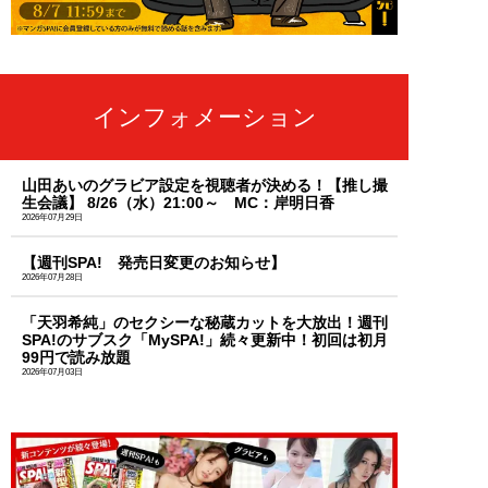
インフォメーション
山田あいのグラビア設定を視聴者が決める！【推し撮
生会議】 8/26（水）21:00～ MC：岸明日香
2026年07月29日
【週刊SPA! 発売日変更のお知らせ】
2026年07月28日
「天羽希純」のセクシーな秘蔵カットを大放出！週刊
SPA!のサブスク「MySPA!」続々更新中！初回は初月
99円で読み放題
2026年07月03日