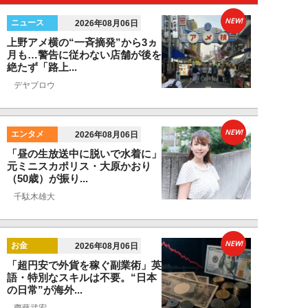
NEW!
ニュース
2026年08月06日
上野アメ横の“一斉摘発”から3ヵ
月も…警告に従わない店舗が後を
絶たず「路上...
デヤブロウ
NEW!
エンタメ
2026年08月06日
「昼の生放送中に脱いで水着に」
元ミニスカポリス・大原かおり
（50歳）が振り...
千駄木雄大
NEW!
お金
2026年08月06日
「超円安で外貨を稼ぐ副業術」英
語・特別なスキルは不要。“日本
の日常”が海外...