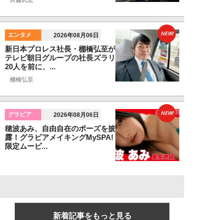
齊藤武宏
NEW!
エンタメ
2026年08月06日
新日本プロレス社長・棚橋弘至が
テレビ朝日グループの社長ズラリ
20人を前に、...
棚橋弘至
NEW!
グラビア
2026年08月06日
穂波あみ、自由自在のポーズを披
露！グラビアメイキングMySPA!
限定ムービ...
新着記事をもっと見る