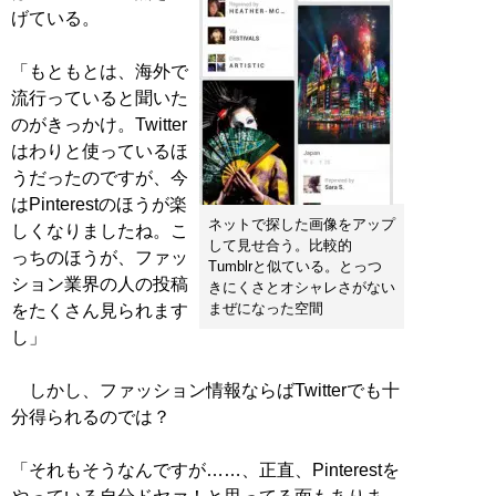
げている。
「もともとは、海外で
流行っていると聞いた
のがきっかけ。Twitter
はわりと使っているほ
うだったのですが、今
はPinterestのほうが楽
ネットで探した画像をアップ
しくなりましたね。こ
して見せ合う。比較的
っちのほうが、ファッ
Tumblrと似ている。とっつ
ション業界の人の投稿
きにくさとオシャレさがない
まぜになった空間
をたくさん見られます
し」
しかし、ファッション情報ならばTwitterでも十
分得られるのでは？
「それもそうなんですが……、正直、Pinterestを