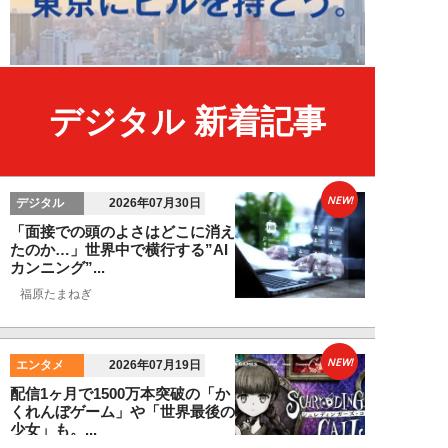
デジタル 新着記事
NEW!
デジタル
2026年07月30日
「面接での頭のよさはどこに消え
たのか…」世界中で横行する”AI
カンニング”...
福原たまねぎ
NEW!
エンタメ
2026年07月19日
配信1ヶ月で1500万本突破の「か
くれんぼゲーム」や「世界最後の
少女」も。...