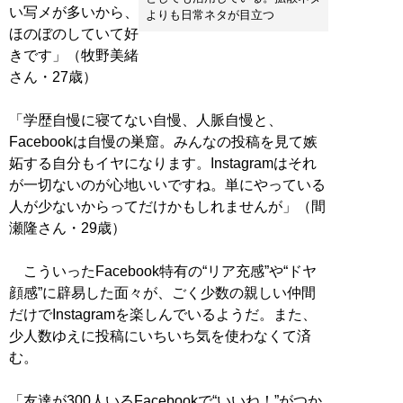
い写メが多いから、
よりも日常ネタが目立つ
ほのぼのしていて好
きです」（牧野美緒
さん・27歳）
「学歴自慢に寝てない自慢、人脈自慢と、
Facebookは自慢の巣窟。みんなの投稿を見て嫉
妬する自分もイヤになります。Instagramはそれ
が一切ないのが心地いいですね。単にやっている
人が少ないからってだけかもしれませんが」（間
瀬隆さん・29歳）
こういったFacebook特有の“リア充感”や“ドヤ
顔感”に辟易した面々が、ごく少数の親しい仲間
だけでInstagramを楽しんでいるようだ。また、
少人数ゆえに投稿にいちいち気を使わなくて済
む。
「友達が300人いるFacebookで“いいね！”がつか