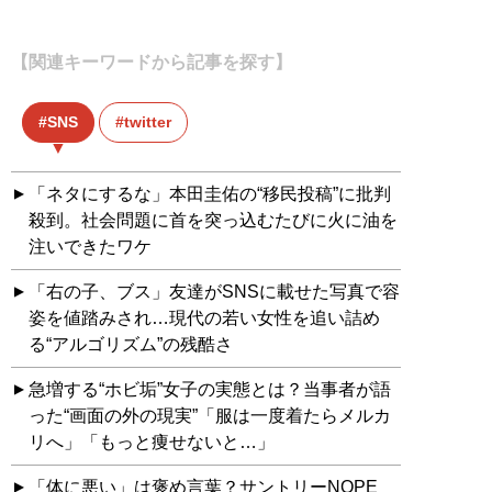
【関連キーワードから記事を探す】
SNS
twitter
「ネタにするな」本田圭佑の“移民投稿”に批判
殺到。社会問題に首を突っ込むたびに火に油を
注いできたワケ
「右の子、ブス」友達がSNSに載せた写真で容
姿を値踏みされ…現代の若い女性を追い詰め
る“アルゴリズム”の残酷さ
急増する“ホビ垢”女子の実態とは？当事者が語
った“画面の外の現実”「服は一度着たらメルカ
リへ」「もっと痩せないと…」
「体に悪い」は褒め言葉？サントリーNOPE