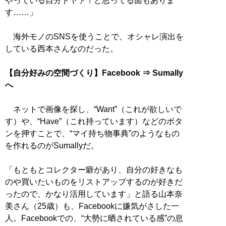
やっている自分ドヤァ！と思ってる面もありま
す……」
海外モノのSNSを使うことで、オシャレ演出を
している西本さんなのだった。
【自分好みの空間づくり】Facebook ⇒ Sumally
へ
ネットで画像を探し、“Want”（これが欲しいで
す）や、“Have”（これ持っています）などのボタ
ンを押すことで、“マイ持ち物事典”のようなもの
を作れるのがSumallyだ。
「もともとコレクター癖があり、自分の好きなも
のや買いたいものをリストアップするのが好きだ
ったので、かなり活用しています」と語る山本奈
美さん（25歳）も、Facebookに嫌気がさした一
人。Facebookでの、“大勢に晒されている感”の息