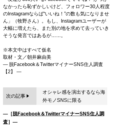
なかったら恥ずかしいけど、フォロワー30人程度
のInstagramならば“いいね！”の数も気になりませ
ん」（牧野さん）。もし、Instagramユーザーが
大幅に増えたら、また別の地を求めて去っていき
そうな発言ではあるが……。
※本文中はすべて仮名
取材・文／朝井麻由美
― 脱Facebook＆TwitterマイナーSNS住人調査
オシャレ感を演出するなら海
次の記事
外モノSNSに限る
―［
脱Facebook＆TwitterマイナーSNS住人調
査
］―