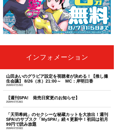
インフォメーション
山田あいのグラビア設定を視聴者が決める！【推し撮
生会議】 8/26（水）21:00～ MC：岸明日香
2026年07月29日
【週刊SPA! 発売日変更のお知らせ】
2026年07月28日
「天羽希純」のセクシーな秘蔵カットを大放出！週刊
SPA!のサブスク「MySPA!」続々更新中！初回は初月
99円で読み放題
2026年07月03日