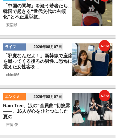
「中国の関与」を疑う若者たち…
韓国で起きる“世代交代の右傾
化”と不正選挙抗...
安宿緑
NEW!
ライフ
2026年08月07日
「邪魔なんだよ！」新幹線で座席
を蹴ってくる後ろの男性…恐怖に
震えた女性客を...
chimi86
NEW!
エンタメ
2026年08月07日
Rain Tree、涙の“全員曲”初披露
――。16人が心をひとつにした
夏の...
吉岡 俊