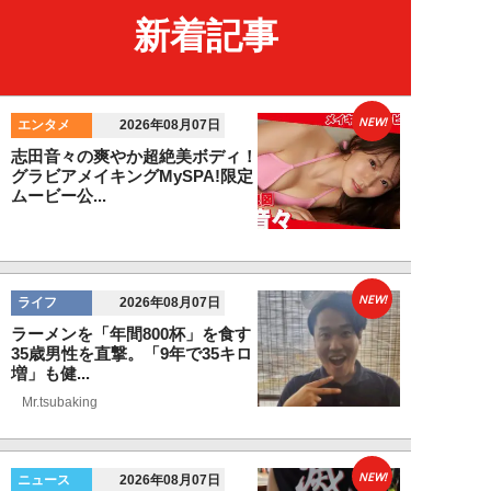
新着記事
NEW!
エンタメ
2026年08月07日
志田音々の爽やか超絶美ボディ！
グラビアメイキングMySPA!限定
ムービー公...
NEW!
ライフ
2026年08月07日
ラーメンを「年間800杯」を食す
35歳男性を直撃。「9年で35キロ
増」も健...
Mr.tsubaking
NEW!
ニュース
2026年08月07日