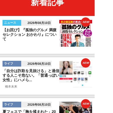
新着記事
NEW!
ニュース
2026年08月10日
【お詫び】『孤独のグルメ 満腹
セレクション おかわり』につい
て
NEW!
ライフ
2026年08月10日
「自分は詐欺を見抜ける」と過信
する人こそ危ない。「普通っぽい
女性」にハメら...
橋本未来
NEW!
ライフ
2026年08月10日
夏フェスで「胸を揉まれた」20