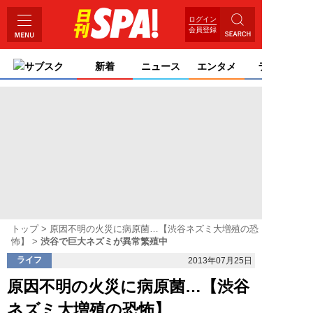
ログイン
会員登録
サブスク
新着
ニュース
エンタメ
ライフ
トップ
原因不明の火災に病原菌…【渋谷ネズミ大増殖の恐
怖】
渋谷で巨大ネズミが異常繁殖中
ライフ
2013年07月25日
原因不明の火災に病原菌…【渋谷
ネズミ大増殖の恐怖】