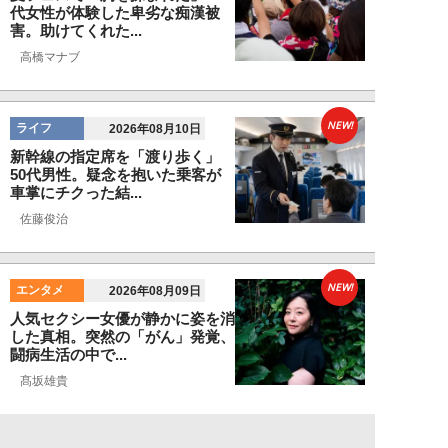
代女性が体験した卑劣な痴漢被
害。助けてくれた...
高橋マナブ
NEW!
ライフ
2026年08月10日
新幹線の指定席を「渡り歩く」
50代男性。疑念を抱いた乗客が
車掌にチクった結...
佐藤俊治
NEW!
エンタメ
2026年08月09日
人気セクシー女優が静かに姿を消
した真相。突然の「がん」発覚、
闘病生活の中で...
髙坂雄貴