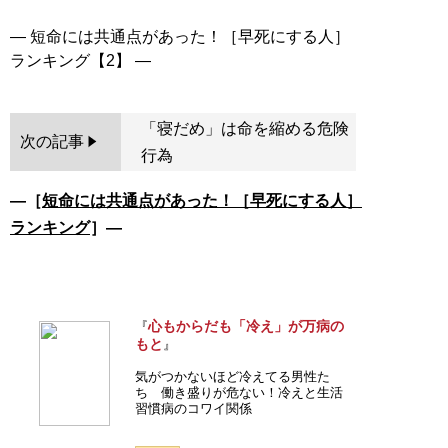
― 短命には共通点があった！［早死にする人］
「寝だめ」は命を縮める危険
次の記事
行為
―［
短命には共通点があった！［早死にする人］
ランキング
］―
心もからだも「冷え」が万病の
『
もと
』
気がつかないほど冷えてる男性た
ち 働き盛りが危ない！冷えと生活
習慣病のコワイ関係