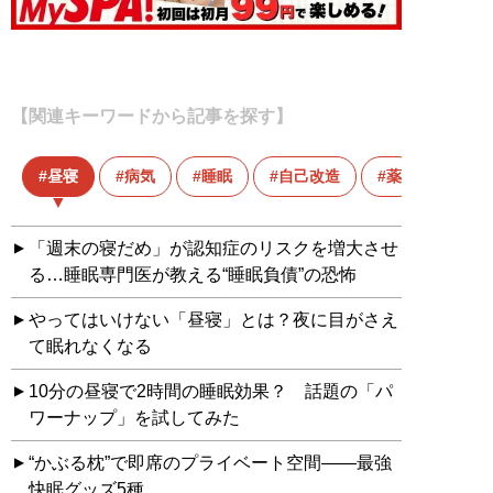
【関連キーワードから記事を探す】
昼寝
病気
睡眠
自己改造
薬
「週末の寝だめ」が認知症のリスクを増大させ
る…睡眠専門医が教える“睡眠負債”の恐怖
やってはいけない「昼寝」とは？夜に目がさえ
て眠れなくなる
10分の昼寝で2時間の睡眠効果？ 話題の「パ
ワーナップ」を試してみた
“かぶる枕”で即席のプライベート空間――最強
快眠グッズ5種