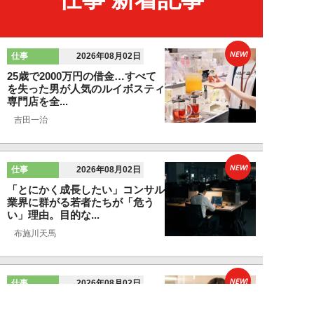
NEW!
仕事
2026年08月02日
25歳で2000万円の借金…すべて
を失った男が人気のルイボスティ
専門店を全...
吉田一治
NEW!
仕事
2026年08月02日
「とにかく成長したい」コンサル
業界に群がる若者たちが「危う
い」理由。目的な...
布施川天馬
NEW!
仕事
2026年08月02日
「お局が孫のようにかわいがって