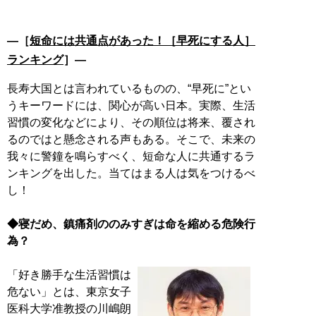
―［
短命には共通点があった！［早死にする人］
ランキング
］―
長寿大国とは言われているものの、“早死に”とい
うキーワードには、関心が高い日本。実際、生活
習慣の変化などにより、その順位は将来、覆され
るのではと懸念される声もある。そこで、未来の
我々に警鐘を鳴らすべく、短命な人に共通するラ
ンキングを出した。当てはまる人は気をつけるべ
し！
◆寝だめ、鎮痛剤ののみすぎは命を縮める危険行
為？
「好き勝手な生活習慣は
危ない」とは、東京女子
医科大学准教授の川嶋朗