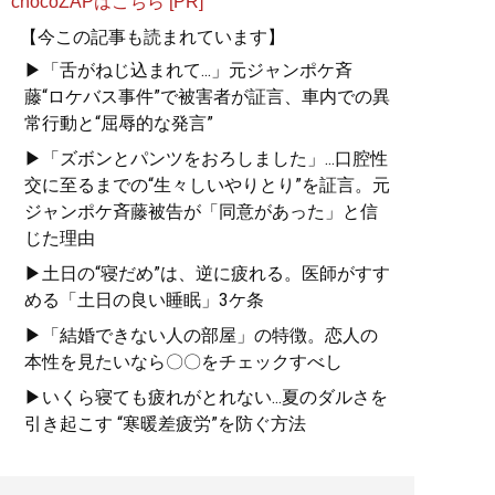
chocoZAPはこちら [PR]
【今この記事も読まれています】
▶「舌がねじ込まれて...」元ジャンポケ斉
藤“ロケバス事件”で被害者が証言、車内での異
常行動と“屈辱的な発言”
▶「ズボンとパンツをおろしました」...口腔性
交に至るまでの“生々しいやりとり”を証言。元
ジャンポケ斉藤被告が「同意があった」と信
じた理由
▶土日の“寝だめ”は、逆に疲れる。医師がすす
める「土日の良い睡眠」3ケ条
▶「結婚できない人の部屋」の特徴。恋人の
本性を見たいなら〇〇をチェックすべし
▶いくら寝ても疲れがとれない...夏のダルさを
引き起こす “寒暖差疲労”を防ぐ方法