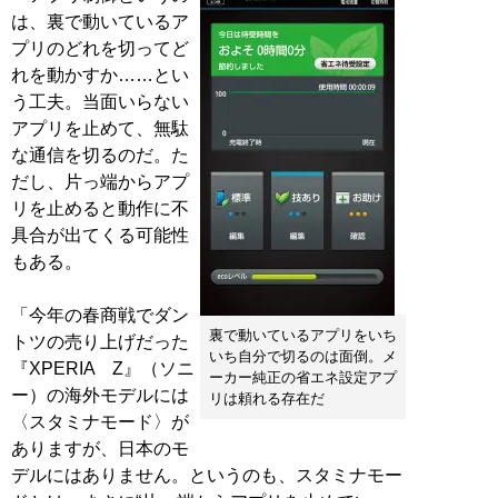
は、裏で動いているア
プリのどれを切ってど
れを動かすか……とい
う工夫。当面いらない
アプリを止めて、無駄
な通信を切るのだ。た
だし、片っ端からアプ
リを止めると動作に不
具合が出てくる可能性
もある。
「今年の春商戦でダン
裏で動いているアプリをいち
トツの売り上げだった
いち自分で切るのは面倒。メ
『XPERIA Z』（ソニ
ーカー純正の省エネ設定アプ
ー）の海外モデルには
リは頼れる存在だ
〈スタミナモード〉が
ありますが、日本のモ
デルにはありません。というのも、スタミナモー