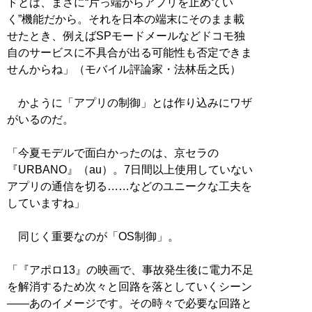
ドとは、まさに“片っ端からアプリを止めてい
く”機能だから。それを日本の端末にそのまま載
せたとき、例えばSPモードメールなどドコモ独
自のサービスに不具合が出る可能性も否定できま
せんからね」（モバイル評論家・法林岳之氏）
かように「アプリの制御」とは作り込みにワザ
がいるのだ。
「今夏モデルで面白かったのは、京セラの
『URBANO』（au）。7日間以上使用していない
アプリの通信を切る……などのユニークな工夫を
していますね」
同じく重要なのが「OS制御」。
「『アポロ13』の映画で、事故発生後に電力不足
を解消するため次々と回路を落としていくシーン
――あのイメージです。その時々で必要な回路と