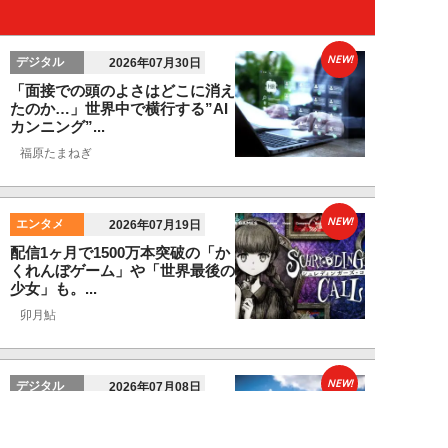
NEW!
デジタル
2026年07月30日
「面接での頭のよさはどこに消え
たのか…」世界中で横行する”AI
カンニング”...
福原たまねぎ
NEW!
エンタメ
2026年07月19日
配信1ヶ月で1500万本突破の「か
くれんぼゲーム」や「世界最後の
少女」も。...
卯月鮎
NEW!
デジタル
2026年07月08日
米・航空会社のミスで露呈した
「AI値上げ」の真実。AIが”高く