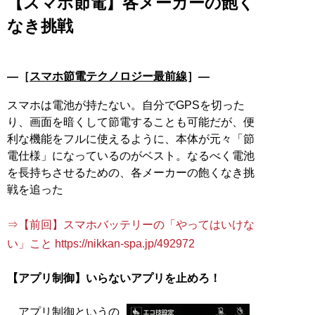
【スマホ節電】各メーカーの飽く
なき挑戦
―［
スマホ節電テクノロジー最前線
］―
スマホは電池が持たない。自分でGPSを切った
り、画面を暗くして節電することも可能だが、便
利な機能をフルに使えるように、本体が元々「節
電仕様」になっているのがベスト。なるべく電池
を長持ちさせるための、各メーカーの飽くなき挑
戦を追った
⇒【前回】スマホバッテリーの「やってはいけな
い」こと https://nikkan-spa.jp/492972
【アプリ制御】いらないアプリを止めろ！
アプリ制御というの