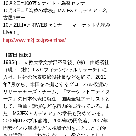
10月2日=100万＄ナイト・為替セミナー
10月8日=「為替の学校」M2JFXアカデミア・名
古屋1デー
10月21日=月例WEBセミナー「マーケット先読み
http://www.m2j.co.jp/seminar/
【吉田 恒氏】
1985年、立教大学文学部卒業後、(株)自由経済社
（現・（株）T＆Cフィナンシャルリサーチ）に
入社。同社の代表取締役社長などを経て、2011
年7月から、米国を本拠とするグローバル投資の
リサーチャーズ・チーム、「マーケットエディタ
ーズ」の日本代表に就任。国際金融アナリストと
して、執筆・講演などを精力的に行っている。ま
た「M2JFXアカデミア」の学長も務めている。
2000年ITバブル崩壊、2002年の円急落、2007年
円安バブル崩壊など大相場予測をことごとく的中
させ話題に。「わかりやすい、役立つ」として、