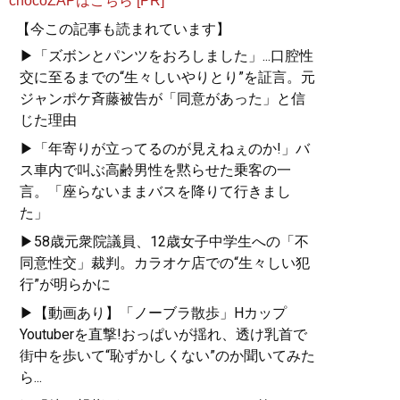
chocoZAPはこちら [PR]
【今この記事も読まれています】
▶「ズボンとパンツをおろしました」...口腔性
交に至るまでの“生々しいやりとり”を証言。元
ジャンポケ斉藤被告が「同意があった」と信
じた理由
▶「年寄りが立ってるのが見えねぇのか!」バ
ス車内で叫ぶ高齢男性を黙らせた乗客の一
言。「座らないままバスを降りて行きまし
た」
▶58歳元衆院議員、12歳女子中学生への「不
同意性交」裁判。カラオケ店での“生々しい犯
行”が明らかに
▶【動画あり】「ノーブラ散歩」Hカップ
Youtuberを直撃!おっぱいが揺れ、透け乳首で
街中を歩いて“恥ずかしくない”のか聞いてみた
ら...