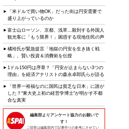
「米ドルで買い物OK」だった街は円安需要で
盛り上がっているのか
富士山ローソン、京都、浅草…殺到する外国人
観光客に「もう限界！」困惑する現地住民の声
橘玲氏が緊急提言「地獄の円安を生き抜く戦
略」。賢い投資＆消費術を伝授
1ドル150円は序章？「円安が止まらない3つの
理由」を経済アナリストの森永卓郎氏らが語る
「世界一裕福なのに国民は貧乏な日本」に誰が
した？“東大史上初の経営学博士”が明かす不都
合な真実