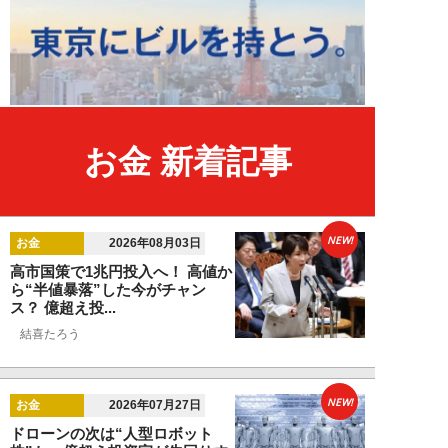
お金 新着記事
NEW!
お金
2026年08月03日
高市国策で1兆円投入へ！ 高値か
ら“半値暴落”した今がチャン
ス？ 億超え投...
結喜たろう
NEW!
お金
2026年07月27日
ドローンの次は“人型ロボット