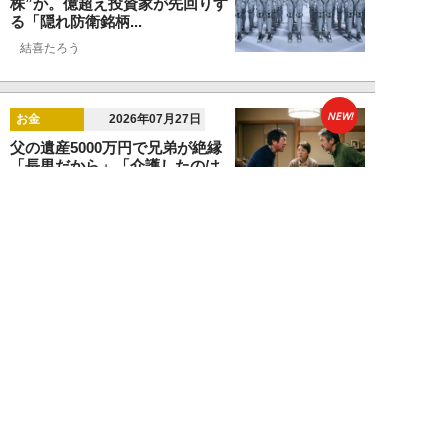
株”か。億超え投資家が先回りす
る「隠れ防衛銘柄...
結喜たろう
NEW!
お金
2026年07月27日
父の遺産5000万円で兄弟が絶縁
「長男だから」「介護したのは
私」家族が“争...
渡辺智
NEW!
お金
2026年07月22日
元銀行員が明かす「お金持ちほど
やらないこと」本当に豊かな人に
は“共通点”が...
渡辺智
NEW!
お金
2026年07月14日