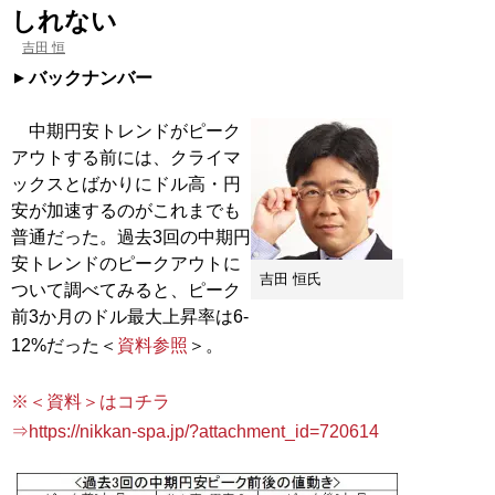
しれない
吉田 恒
バックナンバー
中期円安トレンドがピーク
アウトする前には、クライマ
ックスとばかりにドル高・円
安が加速するのがこれまでも
普通だった。過去3回の中期円
安トレンドのピークアウトに
吉田 恒氏
ついて調べてみると、ピーク
前3か月のドル最大上昇率は6‐
12%だった＜
資料参照
＞。
※＜資料＞はコチラ
⇒https://nikkan-spa.jp/?attachment_id=720614