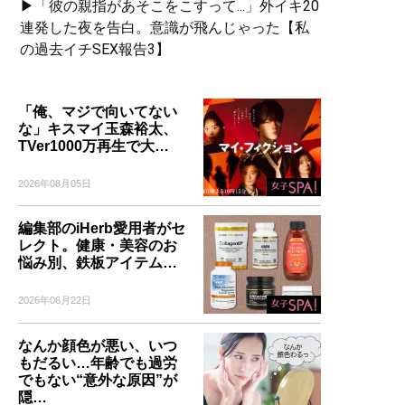
▶「彼の親指があそこをこすって...」外イキ20
連発した夜を告白。意識が飛んじゃった【私
の過去イチSEX報告3】
「俺、マジで向いてない
な」キスマイ玉森裕太、
TVer1000万再生で大…
2026年08月05日
編集部のiHerb愛用者がセ
レクト。健康・美容のお
悩み別、鉄板アイテム…
2026年06月22日
なんか顔色が悪い、いつ
もだるい…年齢でも過労
でもない“意外な原因”が
隠…