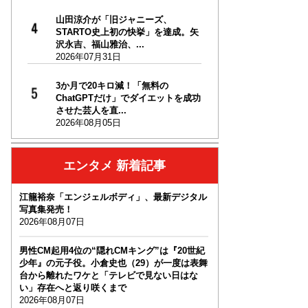
山田涼介が「旧ジャニーズ、
STARTO史上初の快挙」を達成。矢
沢永吉、福山雅治、...
2026年07月31日
3か月で20キロ減！「無料の
ChatGPTだけ」でダイエットを成功
させた芸人を直...
2026年08月05日
エンタメ 新着記事
江籠裕奈「エンジェルボディ」、最新デジタル
写真集発売！
2026年08月07日
男性CM起用4位の“隠れCMキング”は『20世紀
少年』の元子役。小倉史也（29）が一度は表舞
台から離れたワケと「テレビで見ない日はな
い」存在へと返り咲くまで
2026年08月07日