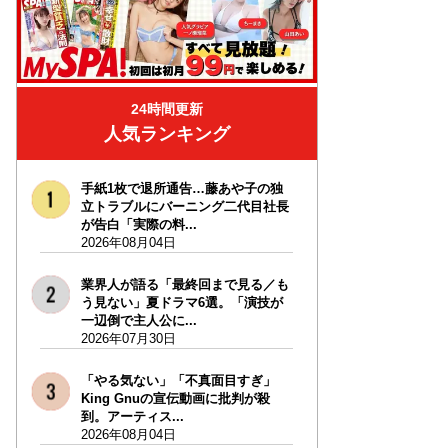
24時間更新
人気ランキング
手紙1枚で退所通告…藤あや子の独
立トラブルにバーニング二代目社長
が告白「実際の料...
2026年08月04日
業界人が語る「最終回まで見る／も
う見ない」夏ドラマ6選。「演技が
一辺倒で主人公に...
2026年07月30日
「やる気ない」「不真面目すぎ」
King Gnuの宣伝動画に批判が殺
到。アーティス...
2026年08月04日