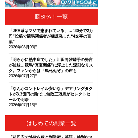
勝SPA！一覧
「JRA系はマジで恵まれている」…“30分で2万
円”投稿で競馬関係者が猛反発した“4文字の言
葉”
2026年08月03日
「明らかに熱中症でした」川田将雅騎手の発言
が波紋…競馬“真夏開催”に浮上した深刻なリス
ク。ファンからは「馬死ぬぞ」の声も
2026年07月27日
「なんかコントレイル安いな」デアリングタク
トが3.3億円の陰で…無敗三冠馬がセレクトセ
ールで明暗
2026年07月15日
はじめての副業一覧
「超円安で外貨を稼ぐ副業術」英語・特別なス