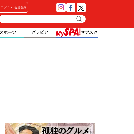
ログイン
会員登録
スポーツ
グラビア
サブスク