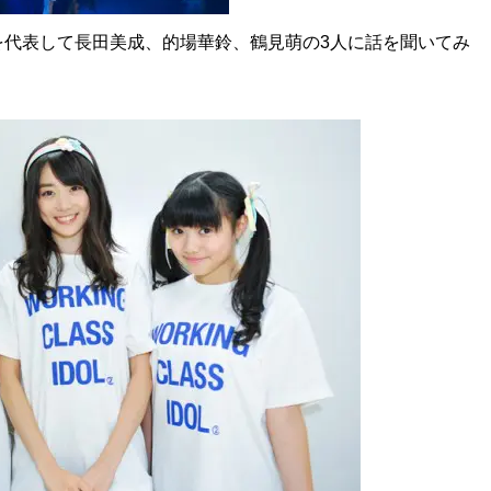
代表して長田美成、的場華鈴、鶴見萌の3人に話を聞いてみ