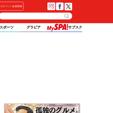
ログイン
会員登録
スポーツ
グラビア
サブスク