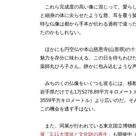
これら完成度の高い像に混じって、愛らし
と細身の体に尖らせたような唇、耳を覆う
特な仏像は都から手本が伝わる過程で違っ
たのかもしれない。
ほかにも円空仏や本山慈恩寺(山形県)の
魅力を存分に味わえる。この日を待ちわび
薬師丸ひろ子さん。静かに包み込むような
みちのくの仏像をいくつも巡るには、移動
岩手県だけでも1万5278.89平方キロメ
3559平方キロメートル）より広いのだ。
この機会を逃す手はない。
また、同展が行われている東京国立博物館
展「3.11大津波と文化財の再生」
も開催中（