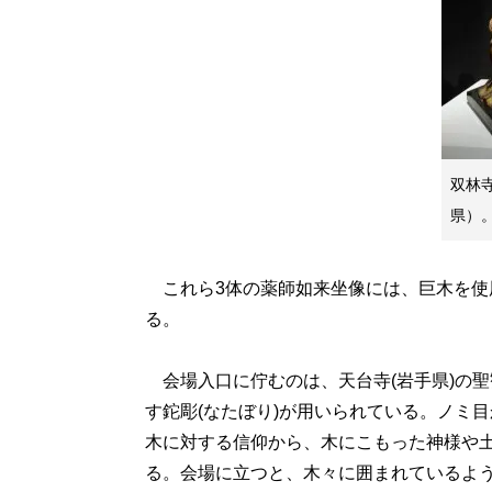
双林
県）
これら3体の薬師如来坐像には、巨木を使
る。
会場入口に佇むのは、天台寺(岩手県)の
す鉈彫(なたぼり)が用いられている。ノミ
木に対する信仰から、木にこもった神様や
る。会場に立つと、木々に囲まれているよ