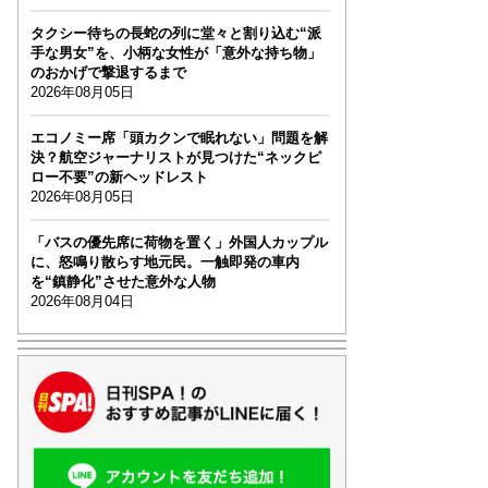
タクシー待ちの長蛇の列に堂々と割り込む“派
手な男女”を、小柄な女性が「意外な持ち物」
のおかげで撃退するまで
2026年08月05日
エコノミー席「頭カクンで眠れない」問題を解
決？航空ジャーナリストが見つけた“ネックピ
ロー不要”の新ヘッドレスト
2026年08月05日
「バスの優先席に荷物を置く」外国人カップル
に、怒鳴り散らす地元民。一触即発の車内
を“鎮静化”させた意外な人物
2026年08月04日