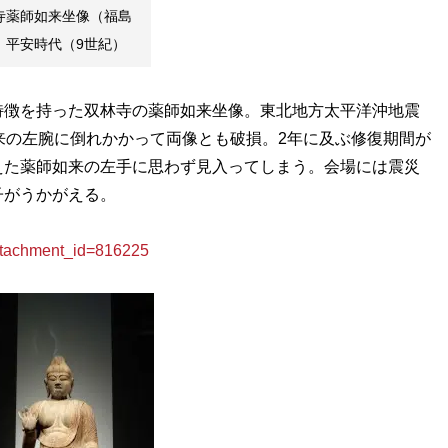
寺薬師如来坐像（福島
。平安時代（9世紀）
徴を持った双林寺の薬師如来坐像。東北地方太平洋沖地震
来の左腕に倒れかかって両像とも破損。2年に及ぶ修復期間が
えた薬師如来の左手に思わず見入ってしまう。会場には震災
子がうかがえる。
achment_id=816225