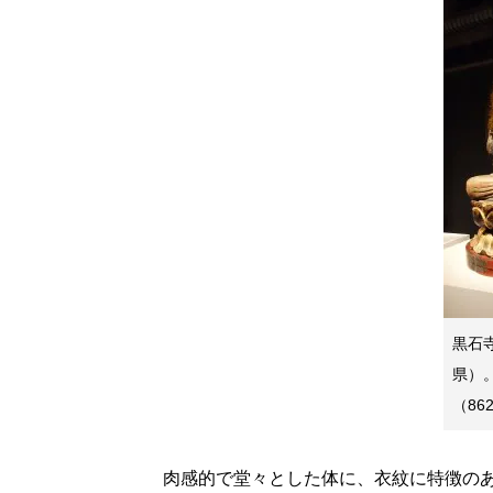
黒石
県）
（86
肉感的で堂々とした体に、衣紋に特徴のあ