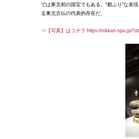
では東北初の国宝でもある。“都ぶり”な表
る東北古仏の代表的存在だ。
⇒【写真】はコチラ https://nikkan-spa.jp/?att