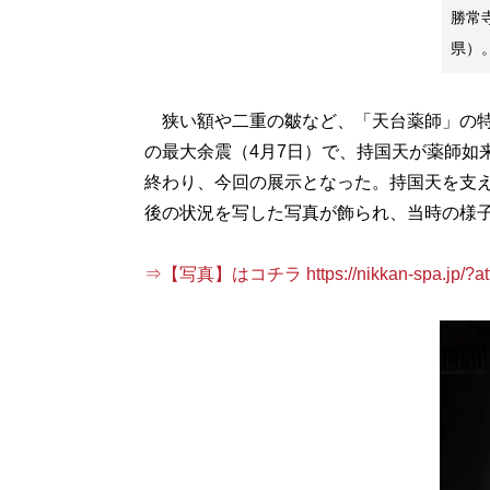
勝常
県）
狭い額や二重の皺など、「天台薬師」の特
の最大余震（4月7日）で、持国天が薬師如
終わり、今回の展示となった。持国天を支
後の状況を写した写真が飾られ、当時の様
⇒【写真】はコチラ https://nikkan-spa.jp/?att