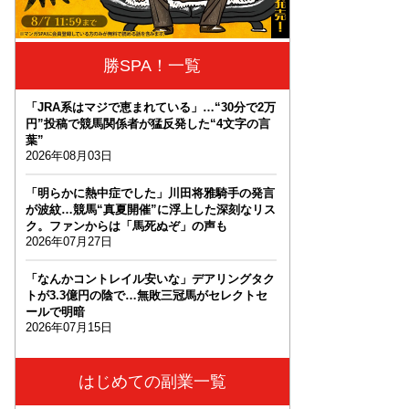
勝SPA！一覧
「JRA系はマジで恵まれている」…“30分で2万
円”投稿で競馬関係者が猛反発した“4文字の言
葉”
2026年08月03日
「明らかに熱中症でした」川田将雅騎手の発言
が波紋…競馬“真夏開催”に浮上した深刻なリス
ク。ファンからは「馬死ぬぞ」の声も
2026年07月27日
「なんかコントレイル安いな」デアリングタク
トが3.3億円の陰で…無敗三冠馬がセレクトセ
ールで明暗
2026年07月15日
はじめての副業一覧