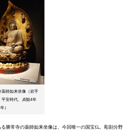
寺薬師如来坐像（岩手
。平安時代、貞観4年
2年）
る勝常寺の薬師如来坐像は、今回唯一の国宝仏。彫刻分野