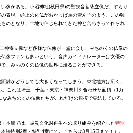
い像がある。小沼神社(秋田県)の聖観音菩薩立像だ。すらり
髪の表現。頭上の化仏がおかっぱ頭の雪ん子のよう。この独
たものとなり、土地で信じられてきた神と合わさって作られ
十二神将立像など多様な仏像が一堂に会し、みちのくの仏像の
た仏像ファンも多いという。音声ガイドナレーターは女優の
声で、みちのくの仏像の世界に浸ることができる。
距離がどうしても大きくなってしまう。東北地方は広く、
ートル。これは埼玉・千葉・東京・神奈川を合わせた面積（1万
そんなみちのくの仏像たちがこれだけの規模で集結している。
・本館では、被災文化財再生への取り組みを紹介した
特別
本館特別2室・特別4室にて。こちらは3月15日まで！）。