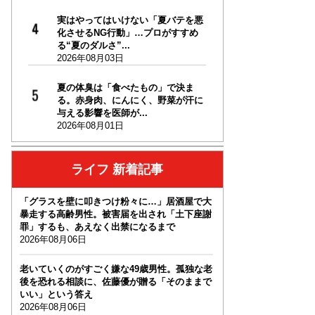
実はやってはいけない「夏バテを悪
化させるNG行動」…プロがすすめ
る“夏のダルさ”...
2026年08月03日
夏の体臭は「食べたもの」で決ま
る。赤身肉、にんにく、野菜が汗に
与える影響を医師が...
2026年08月01日
ライフ 新着記事
「グラスを壁に叩きつけ粉々に…」居酒屋で大
暴走する高齢男性。被害届を出され「土下座謝
罪」するも、あえなく出禁になるまで
2026年08月06日
老いていくのがすごく嫌な49歳男性。孤独な老
後を恐れる相談に、佐藤優が贈る「そのままで
いい」という答え
2026年08月06日