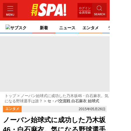
ログイン
会員登録
サブスク
新着
ニュース
エンタメ
ライフ
トップ
ノーバン始球式に成功した乃木坂46・白石麻衣。気
になる野球選手は誰？
セ・パ交流戦 白石麻衣 始球式
エンタメ
2015年05月26日
ノーバン始球式に成功した乃木坂
46・白石麻衣。気になる野球選手