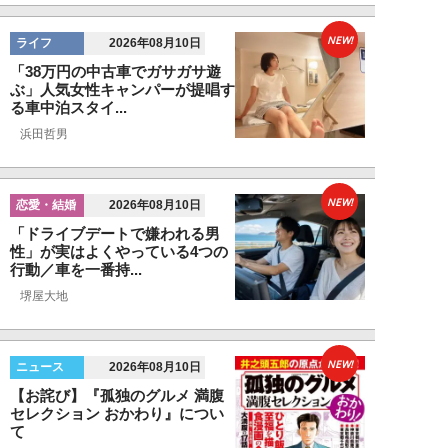
NEW!
ライフ
2026年08月10日
「38万円の中古車でガサガサ遊
ぶ」人気女性キャンパーが提唱す
る車中泊スタイ...
浜田哲男
NEW!
恋愛・結婚
2026年08月10日
「ドライブデートで嫌われる男
性」が実はよくやっている4つの
行動／車を一番持...
堺屋大地
NEW!
ニュース
2026年08月10日
【お詫び】『孤独のグルメ 満腹
セレクション おかわり』につい
て