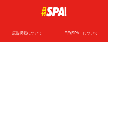
広告掲載について
日刊SPA！について
ニュース提供先
PR記事一覧
ライター・執筆者募集
プライバシーポリシー
Cookie使用について
著作権について
運営会社
記事使用について
お問い合わせ
よくある質問
扶桑社Webメディア