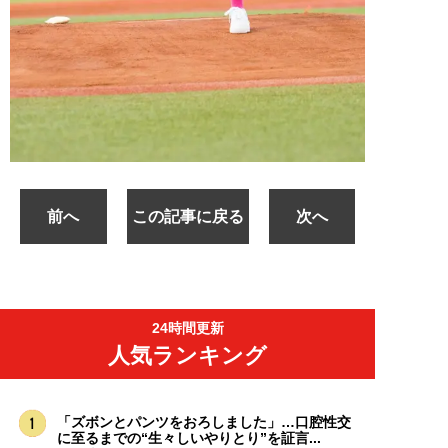
前へ
この記事に戻る
次へ
24時間更新
人気ランキング
「ズボンとパンツをおろしました」…口腔性交
に至るまでの“生々しいやりとり”を証言...