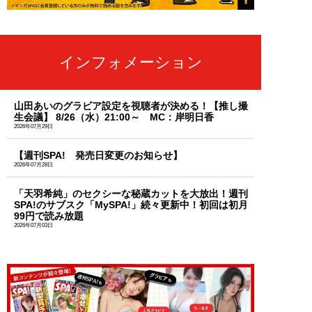
インフォメーション
山田あいのグラビア設定を視聴者が決める！【推し撮
生会議】 8/26（水）21:00～ MC：岸明日香
2026年07月29日
【週刊SPA! 発売日変更のお知らせ】
2026年07月28日
「天羽希純」のセクシーな秘蔵カットを大放出！週刊
SPA!のサブスク「MySPA!」続々更新中！初回は初月
99円で読み放題
2026年07月03日