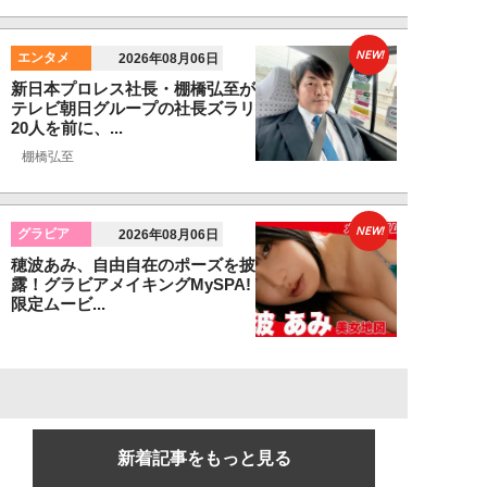
NEW!
エンタメ
2026年08月06日
新日本プロレス社長・棚橋弘至が
テレビ朝日グループの社長ズラリ
20人を前に、...
棚橋弘至
NEW!
グラビア
2026年08月06日
穂波あみ、自由自在のポーズを披
露！グラビアメイキングMySPA!
限定ムービ...
新着記事をもっと見る