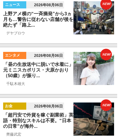
NEW!
ニュース
2026年08月06日
上野アメ横の“一斉摘発”から3ヵ
月も…警告に従わない店舗が後を
絶たず「路上...
デヤブロウ
NEW!
エンタメ
2026年08月06日
「昼の生放送中に脱いで水着に」
元ミニスカポリス・大原かおり
（50歳）が振り...
千駄木雄大
NEW!
お金
2026年08月06日
「超円安で外貨を稼ぐ副業術」英
語・特別なスキルは不要。“日本
の日常”が海外...
齊藤武宏