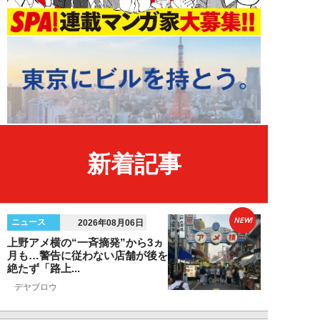
新着記事
NEW!
ニュース
2026年08月06日
上野アメ横の“一斉摘発”から3ヵ
月も…警告に従わない店舗が後を
絶たず「路上...
デヤブロウ