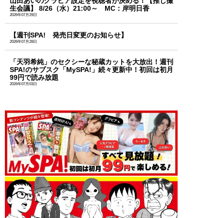
山田あいのグラビア設定を視聴者が決める！【推し撮
生会議】 8/26（水）21:00～ MC：岸明日香
2026年07月29日
【週刊SPA! 発売日変更のお知らせ】
2026年07月28日
「天羽希純」のセクシーな秘蔵カットを大放出！週刊
SPA!のサブスク「MySPA!」続々更新中！初回は初月
99円で読み放題
2026年07月03日