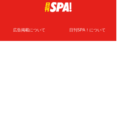
広告掲載について
日刊SPA！について
ニュース提供先
PR記事一覧
ライター・執筆者募集
プライバシーポリシー
Cookie使用について
著作権について
運営会社
記事使用について
お問い合わせ
よくある質問
扶桑社Webメディア
女子SPA！