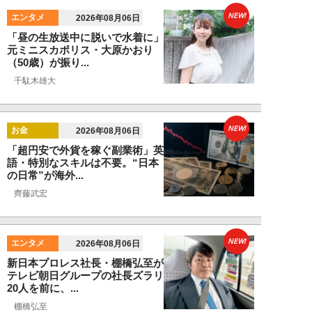
NEW!
エンタメ
2026年08月06日
「昼の生放送中に脱いで水着に」
元ミニスカポリス・大原かおり
（50歳）が振り...
千駄木雄大
NEW!
お金
2026年08月06日
「超円安で外貨を稼ぐ副業術」英
語・特別なスキルは不要。“日本
の日常”が海外...
齊藤武宏
NEW!
エンタメ
2026年08月06日
新日本プロレス社長・棚橋弘至が
テレビ朝日グループの社長ズラリ
20人を前に、...
棚橋弘至