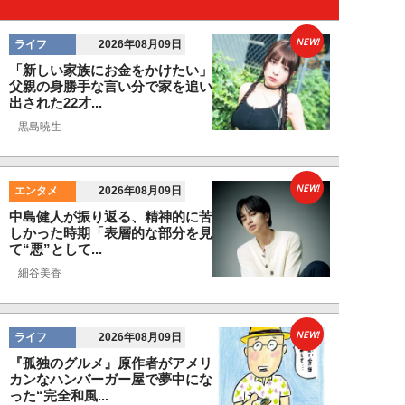
NEW!
ライフ
2026年08月09日
「新しい家族にお金をかけたい」
父親の身勝手な言い分で家を追い
出された22才...
黒島暁生
NEW!
エンタメ
2026年08月09日
中島健人が振り返る、精神的に苦
しかった時期「表層的な部分を見
て“悪”として...
細谷美香
NEW!
ライフ
2026年08月09日
『孤独のグルメ』原作者がアメリ
カンなハンバーガー屋で夢中にな
った“完全和風...