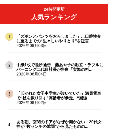
24時間更新
人気ランキング
「ズボンとパンツをおろしました」…口腔性交
に至るまでの“生々しいやりとり”を証言...
2026年08月03日
手紙1枚で退所通告…藤あや子の独立トラブルに
バーニング二代目社長が告白「実際の料...
2026年08月04日
「叩かれた女子中学生が泣いていた」満員電車
で“杖を振り回す”高齢者が暴走。“屈強...
2026年08月02日
ある朝、玄関のドアがなぜか開かない…20代女
性が“数センチの隙間”から見たものの...