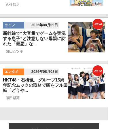
久住昌之
NEW!
ライフ
2026年08月09日
新幹線で“大音量でゲームを実況
する息子”と注意しない母親に訪
れた「最悪」な...
藤山ムツキ
NEW!
エンタメ
2026年08月08日
HKT48・石橋颯、グループ15周
年記念ムックの取材で頭をフル回
転「どうや...
須田紫苑