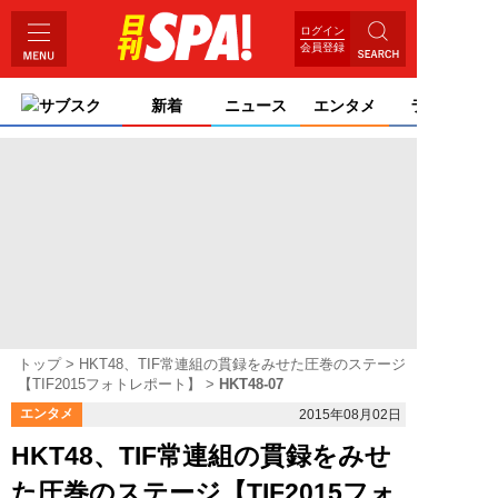
ログイン
会員登録
サブスク
新着
ニュース
エンタメ
ライフ
トップ
HKT48、TIF常連組の貫録をみせた圧巻のステージ
【TIF2015フォトレポート】
HKT48-07
エンタメ
2015年08月02日
HKT48、TIF常連組の貫録をみせ
た圧巻のステージ【TIF2015フォ