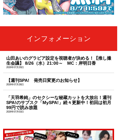
インフォメーション
山田あいのグラビア設定を視聴者が決める！【推し撮
生会議】 8/26（水）21:00～ MC：岸明日香
2026年07月29日
【週刊SPA! 発売日変更のお知らせ】
2026年07月28日
「天羽希純」のセクシーな秘蔵カットを大放出！週刊
SPA!のサブスク「MySPA!」続々更新中！初回は初月
99円で読み放題
2026年07月03日