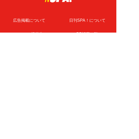
広告掲載について
日刊SPA！について
ニュース提供先
PR記事一覧
ライター・執筆者募集
プライバシーポリシー
Cookie使用について
著作権について
運営会社
記事使用について
お問い合わせ
よくある質問
扶桑社Webメディア
女子SPA！
天然生活