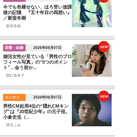
今でも色褪せない、ほろ苦い放課
後の記憶 『五十年目の両想い』
／新堂冬樹
新堂冬樹
NEW!
恋愛・結婚
2026年08月07日
婚活女性が見ている「男性のプロ
フィール写真」の“5つのポイン
ト”…会う前か...
関口美奈子
NEW!
エンタメ
2026年08月07日
男性CM起用4位の“隠れCMキン
グ”は『20世紀少年』の元子役。
小倉史也（...
望月ふみ