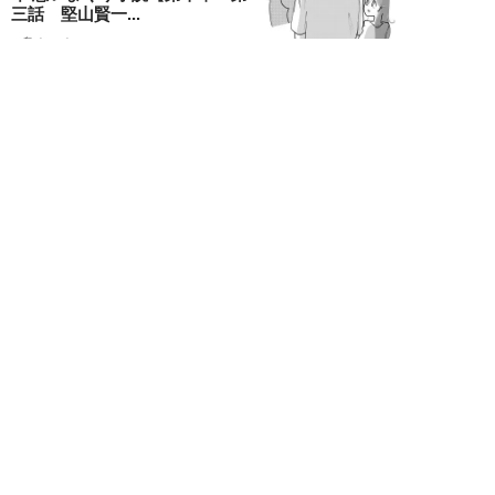
三話 堅山賢一...
鳥トマト
NEW!
ライフ
2026年08月07日
ラーメンを「年間800杯」を食す
35歳男性を直撃。「9年で35キロ
増」も健...
Mr.tsubaking
新着記事をもっと見る
▲
PAGE TOP