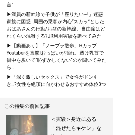
言”
▶満員の新幹線で子供が「座りたい~!」迷惑
家族に困惑...周囲の乗客が内心“スカッ”とした
おばあさんの行動/お盆の新幹線、自由席はど
れくらい混雑する?JR利用実績を調べてみた
▶【動画あり】「ノーブラ散歩」Hカップ
Youtuberを直撃!おっぱいが揺れ、透け乳首で
街中を歩いて“恥ずかしくない”のか聞いてみた
ら...
▶「深く激しいセックス」で女性がドン引
き...?女性を絶頂に向かわせるおすすめ体位3つ
この特集の前回記事
＜実験＞身近にある
「混ぜたらキケン」な