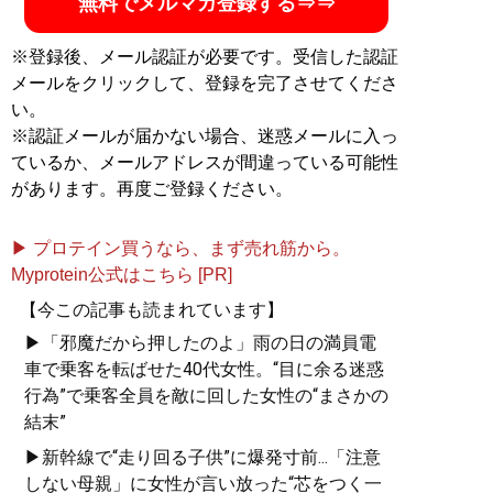
無料でメルマガ登録する⇒⇒
※登録後、メール認証が必要です。受信した認証
メールをクリックして、登録を完了させてくださ
い。
※認証メールが届かない場合、迷惑メールに入っ
ているか、メールアドレスが間違っている可能性
があります。再度ご登録ください。
▶ プロテイン買うなら、まず売れ筋から。
Myprotein公式はこちら [PR]
【今この記事も読まれています】
▶「邪魔だから押したのよ」雨の日の満員電
車で乗客を転ばせた40代女性。“目に余る迷惑
行為”で乗客全員を敵に回した女性の“まさかの
結末”
▶新幹線で“走り回る子供”に爆発寸前...「注意
しない母親」に女性が言い放った“芯をつく一