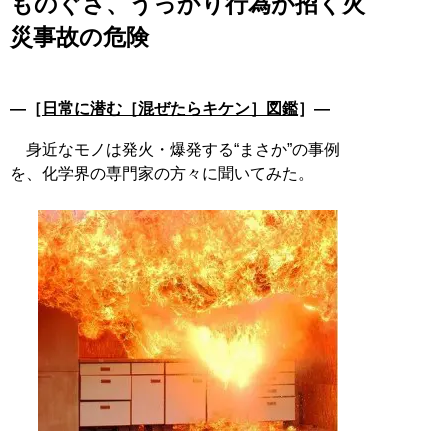
ものぐさ、うっかり行為が招く火
災事故の危険
―［
日常に潜む［混ぜたらキケン］図鑑
］―
身近なモノは発火・爆発する“まさか”の事例
を、化学界の専門家の方々に聞いてみた。