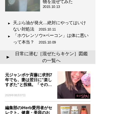
物を混ぜてみた
2015.10.13
天ぷら油が発火…絶対にやってはいけ
ない対処法
2015.10.11
「ホウレンソウ×ベーコン」は体に悪い
って本当？
2015.10.09
日常に潜む［混ぜたらキケン］図鑑
▲
の一覧へ
元ジャンポケ斉藤に求刑7
年でも、妻は翌日に“楽し
すぎた“と投稿。「その…
2026年08月07日
編集部のiHerb愛用者がセ
レクト。健康・美容のお