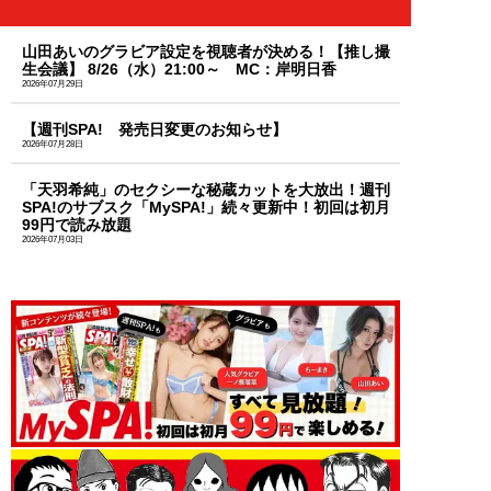
山田あいのグラビア設定を視聴者が決める！【推し撮
生会議】 8/26（水）21:00～ MC：岸明日香
2026年07月29日
【週刊SPA! 発売日変更のお知らせ】
2026年07月28日
「天羽希純」のセクシーな秘蔵カットを大放出！週刊
SPA!のサブスク「MySPA!」続々更新中！初回は初月
99円で読み放題
2026年07月03日