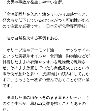
火災や事故が発生しやすい台所。
「廃油凝固剤を入れた油をうっかり加熱すると、
発火点が低下しているので火がつく可能性がある
ので注意が必要です」（日本分析化学専門学校）
油が自然発火する事例もある。
「オリーブ油やアーモンド油、ココナッツオイル
といった美容系オイルや、食用油、動物油などが
付着したままの衣類やタオルを乾燥機で乾燥さ
せ、そのまま放置していたら自然発火したという
事故例が意外と多い。洗濯物は山積みにしておか
ずに、さっさと一枚ずつ畳んでおくことが防止策
です」
洗濯した服の山からそのまま着るといった、も
のぐさ生活が、思わぬ災難を招くこともあるの
だ。