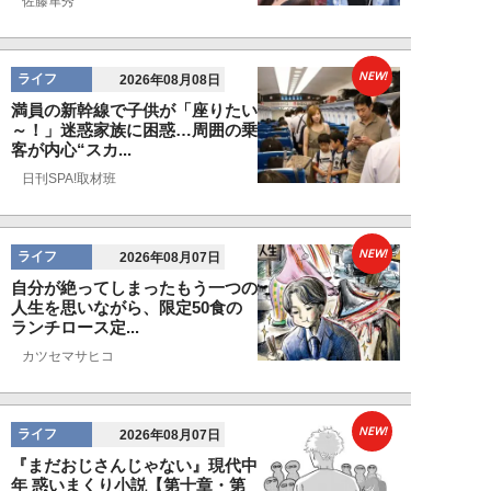
佐藤隼秀
NEW!
ライフ
2026年08月08日
満員の新幹線で子供が「座りたい
～！」迷惑家族に困惑…周囲の乗
客が内心“スカ...
日刊SPA!取材班
NEW!
ライフ
2026年08月07日
自分が絶ってしまったもう一つの
人生を思いながら、限定50食の
ランチロース定...
カツセマサヒコ
NEW!
ライフ
2026年08月07日
『まだおじさんじゃない』現代中
年 惑いまくり小説【第十章・第