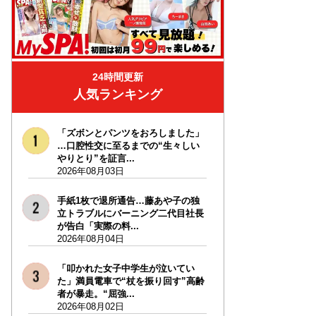
24時間更新
人気ランキング
「ズボンとパンツをおろしました」
…口腔性交に至るまでの“生々しい
やりとり”を証言...
2026年08月03日
手紙1枚で退所通告…藤あや子の独
立トラブルにバーニング二代目社長
が告白「実際の料...
2026年08月04日
「叩かれた女子中学生が泣いてい
た」満員電車で“杖を振り回す”高齢
者が暴走。“屈強...
2026年08月02日