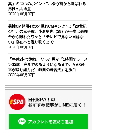
真」の“5つのポイント”…会う前から選ばれる
男性の共通点
2026年08月07日
男性CM起用4位の“隠れCMキング”は『20世紀
少年』の元子役。小倉史也（29）が一度は表舞
台から離れたワケと「テレビで見ない日はな
い」存在へと返り咲くまで
2026年08月07日
「牛丼2杯で満腹」だった男が「1時間でラーメ
ン35杯」完食できるようになるまで。MAX鈴
木が取り組んだ「独自の練習法」を激白
2026年08月07日