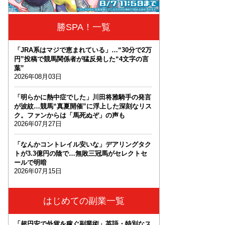
勝SPA！一覧
「JRA系はマジで恵まれている」…“30分で2万
円”投稿で競馬関係者が猛反発した“4文字の言
葉”
2026年08月03日
「明らかに熱中症でした」川田将雅騎手の発言
が波紋…競馬“真夏開催”に浮上した深刻なリス
ク。ファンからは「馬死ぬぞ」の声も
2026年07月27日
「なんかコントレイル安いな」デアリングタク
トが3.3億円の陰で…無敗三冠馬がセレクトセ
ールで明暗
2026年07月15日
はじめての副業一覧
「超円安で外貨を稼ぐ副業術」英語・特別なス