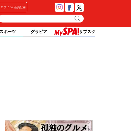
ログイン
会員登録
スポーツ
グラビア
サブスク