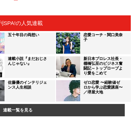
刊SPA!の人気連載
五十年目の両想い
恋愛コーチ・関口美奈
子
連載小説『まだおじさ
新日本プロレス社長・
んじゃない』
棚橋弘至のビジネス奮
闘記～トップロープよ
り愛をこめて
佐藤優のインテリジェ
ゼロ恋愛 〜経験値ゼ
ンス人生相談
ロから学ぶ恋愛講座〜
／堺屋大地
連載一覧を見る