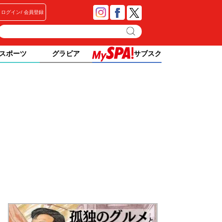
ログイン
会員登録
スポーツ
グラビア
サブスク