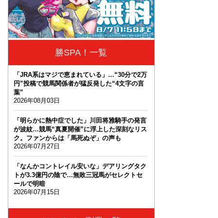
勝SPA！一覧
「JRA系はマジで恵まれている」…“30分で2万
円”投稿で競馬関係者が猛反発した“4文字の言
葉”
2026年08月03日
「明らかに熱中症でした」川田将雅騎手の発言
が波紋…競馬“真夏開催”に浮上した深刻なリス
ク。ファンからは「馬死ぬぞ」の声も
2026年07月27日
「なんかコントレイル安いな」デアリングタク
トが3.3億円の陰で…無敗三冠馬がセレクトセ
ールで明暗
2026年07月15日