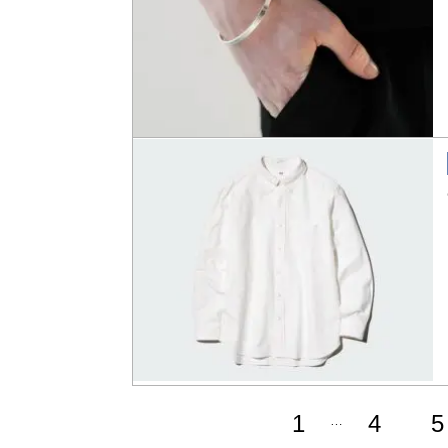
1
4
5
…