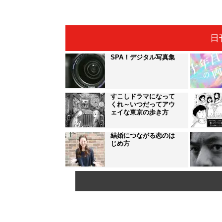
日
SPA！デジタル写真集
すこしドラマになって
くれ～いつだってアウ
ェイな東京の歩き方
結婚につながる恋のは
じめ方