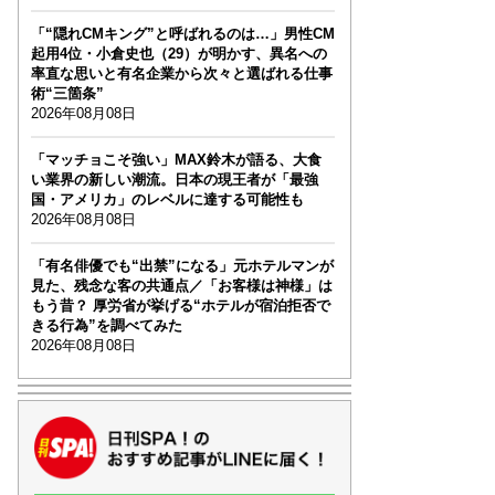
「“隠れCMキング”と呼ばれるのは…」男性CM
起用4位・小倉史也（29）が明かす、異名への
率直な思いと有名企業から次々と選ばれる仕事
術“三箇条”
2026年08月08日
「マッチョこそ強い」MAX鈴木が語る、大食
い業界の新しい潮流。日本の現王者が「最強
国・アメリカ」のレベルに達する可能性も
2026年08月08日
「有名俳優でも“出禁”になる」元ホテルマンが
見た、残念な客の共通点／「お客様は神様」は
もう昔？ 厚労省が挙げる“ホテルが宿泊拒否で
きる行為”を調べてみた
2026年08月08日