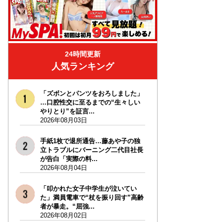
24時間更新
人気ランキング
「ズボンとパンツをおろしました」
…口腔性交に至るまでの“生々しい
やりとり”を証言...
2026年08月03日
手紙1枚で退所通告…藤あや子の独
立トラブルにバーニング二代目社長
が告白「実際の料...
2026年08月04日
「叩かれた女子中学生が泣いてい
た」満員電車で“杖を振り回す”高齢
者が暴走。“屈強...
2026年08月02日