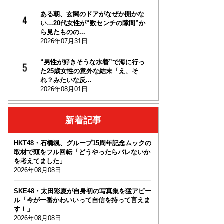
ある朝、玄関のドアがなぜか開かな
い…20代女性が“数センチの隙間”か
ら見たものの...
2026年07月31日
“男性が好きそうな水着”で海に行っ
た25歳女性の意外な結末「え、そ
れ？みたいな反...
2026年08月01日
新着記事
HKT48・石橋颯、グループ15周年記念ムックの
取材で頭をフル回転「どうやったらバレないか
を考えてました」
2026年08月08日
SKE48・太田彩夏が自身初の写真集を猛アピー
ル「今が一番かわいいって自信を持って言えま
す！」
2026年08月08日