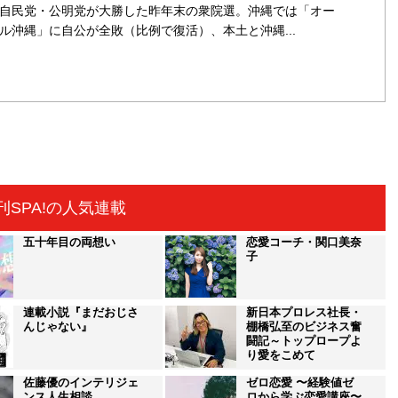
自民党・公明党が大勝した昨年末の衆院選。沖縄では「オー
ル沖縄」に自公が全敗（比例で復活）、本土と沖縄...
刊SPA!の人気連載
五十年目の両想い
恋愛コーチ・関口美奈
子
連載小説『まだおじさ
新日本プロレス社長・
んじゃない』
棚橋弘至のビジネス奮
闘記～トップロープよ
り愛をこめて
佐藤優のインテリジェ
ゼロ恋愛 〜経験値ゼ
ンス人生相談
ロから学ぶ恋愛講座〜