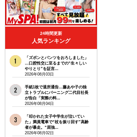
24時間更新
人気ランキング
「ズボンとパンツをおろしました」
…口腔性交に至るまでの“生々しい
やりとり”を証言...
2026年08月03日
手紙1枚で退所通告…藤あや子の独
立トラブルにバーニング二代目社長
が告白「実際の料...
2026年08月04日
「叩かれた女子中学生が泣いてい
た」満員電車で“杖を振り回す”高齢
者が暴走。“屈強...
2026年08月02日