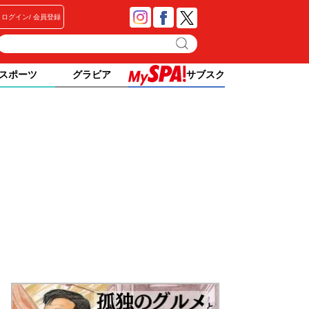
ログイン
会員登録
スポーツ
グラビア
サブスク