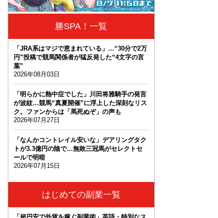
勝SPA！一覧
「JRA系はマジで恵まれている」…“30分で2万
円”投稿で競馬関係者が猛反発した“4文字の言
葉”
2026年08月03日
「明らかに熱中症でした」川田将雅騎手の発言
が波紋…競馬“真夏開催”に浮上した深刻なリス
ク。ファンからは「馬死ぬぞ」の声も
2026年07月27日
「なんかコントレイル安いな」デアリングタク
トが3.3億円の陰で…無敗三冠馬がセレクトセ
ールで明暗
2026年07月15日
はじめての副業一覧
「超円安で外貨を稼ぐ副業術」英語・特別なス