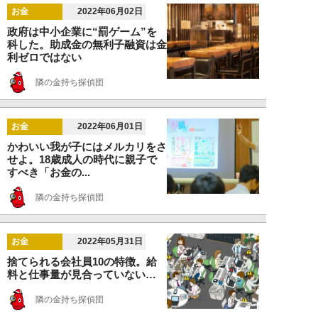
お金
2022年06月02日
政府は中小企業に“罰ゲーム”を
科した。助成金の無利子融資は金
利ゼロではない
隣の金持ち探偵団
お金
2022年06月01日
かわいい我が子にはメルカリをさ
せよ。18歳成人の時代に親子で
すべき「お金の...
隣の金持ち探偵団
お金
2022年05月31日
捨てられる会社員10の特徴。給
料と仕事量が見合っていない…
隣の金持ち探偵団