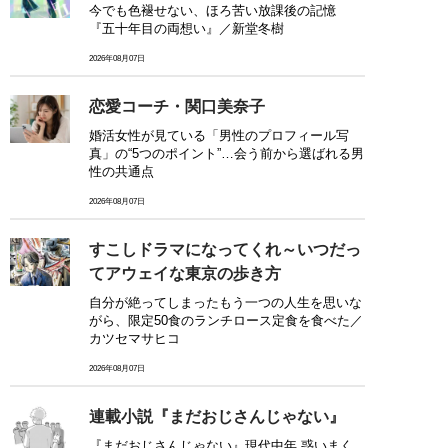
今でも色褪せない、ほろ苦い放課後の記憶
『五十年目の両想い』／新堂冬樹
2026年08月07日
恋愛コーチ・関口美奈子
婚活女性が見ている「男性のプロフィール写
真」の“5つのポイント”…会う前から選ばれる男
性の共通点
2026年08月07日
すこしドラマになってくれ～いつだっ
てアウェイな東京の歩き方
自分が絶ってしまったもう一つの人生を思いな
がら、限定50食のランチロース定食を食べた／
カツセマサヒコ
2026年08月07日
連載小説『まだおじさんじゃない』
『まだおじさんじゃない』現代中年 惑いまく