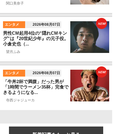
関口美奈子
NEW!
エンタメ
2026年08月07日
男性CM起用4位の“隠れCMキン
グ”は『20世紀少年』の元子役。
小倉史也（...
望月ふみ
NEW!
エンタメ
2026年08月07日
「牛丼2杯で満腹」だった男が
「1時間でラーメン35杯」完食で
きるようになる...
寺西ジャジューカ