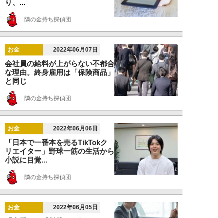
り、...
隣の金持ち探偵団
お金
2022年06月07日
会社員の給料が上がらない不都合
な理由。終身雇用は「保険商品」
と同じ
隣の金持ち探偵団
お金
2022年06月06日
「日本で一番本を売るTikTokク
リエイター」野球一筋の生活から
小説に目覚...
隣の金持ち探偵団
お金
2022年06月05日