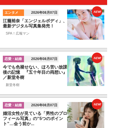
NEW!
エンタメ
2026年08月07日
江籠裕奈「エンジェルボディ」、
最新デジタル写真集発売！
SPA！広報マン
NEW!
恋愛・結婚
2026年08月07日
今でも色褪せない、ほろ苦い放課
後の記憶 『五十年目の両想い』
／新堂冬樹
新堂冬樹
NEW!
恋愛・結婚
2026年08月07日
婚活女性が見ている「男性のプロ
フィール写真」の“5つのポイン
ト”…会う前か...