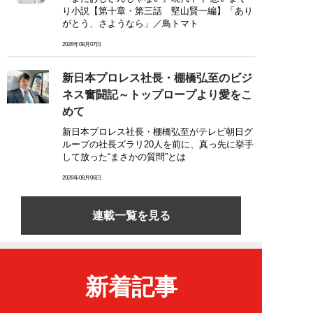
り小説【第十章・第三話 堅山賢一編】「あり
がとう、さようなら」／鳥トマト
2026年08月07日
新日本プロレス社長・棚橋弘至のビジ
ネス奮闘記～トップロープより愛をこ
めて
新日本プロレス社長・棚橋弘至がテレビ朝日グ
ループの社長ズラリ20人を前に、真っ先に挙手
して放った“まさかの質問”とは
2026年08月06日
連載一覧を見る
新着記事