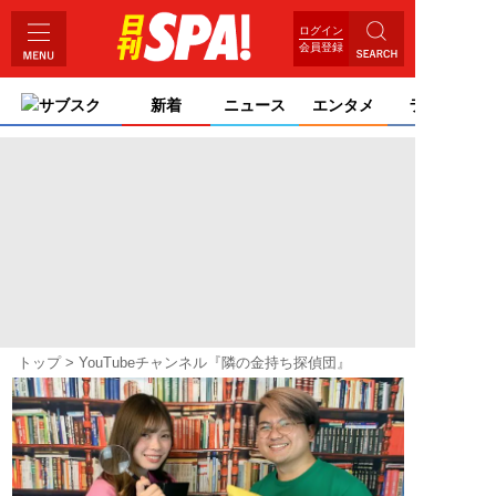
ログイン
会員登録
サブスク
新着
ニュース
エンタメ
ライフ
トップ
YouTubeチャンネル『隣の金持ち探偵団』