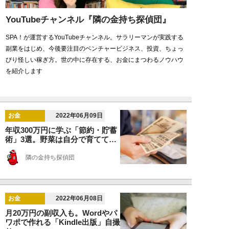
YouTubeチャンネル『隣の金持ち探偵団』
SPA！が運営するYouTubeチャンネル。サラリーマンが実践する
副業をはじめ、今後要注目のベンチャービジネス、投資、ちょっ
ぴり怪しい稼ぎ方。世の中に存在する、お金にまつわるノウハウ
を紹介します
お金
2022年06月09日
年収300万円に学ぶ「節約・貯蓄
術」3選。野菜は自分で育てて…
隣の金持ち探偵団
お金
2022年06月08日
月20万円の副収入も。Wordやパ
ワポで作れる「Kindle出版」自撮