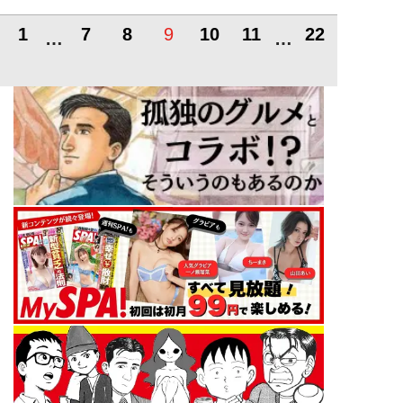
1
7
8
9
10
11
22
…
…