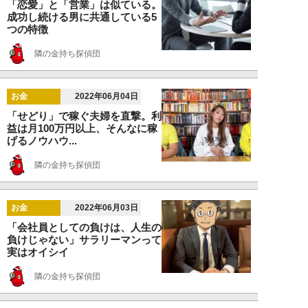
「恋愛」と「営業」は似ている。
成功し続ける男に共通している5
つの特徴
隣の金持ち探偵団
お金
2022年06月04日
「せどり」で稼ぐ夫婦を直撃。利
益は月100万円以上、そんなに稼
げるノウハウ...
隣の金持ち探偵団
お金
2022年06月03日
「会社員としての負けは、人生の
負けじゃない」サラリーマンって
実はオイシイ
隣の金持ち探偵団