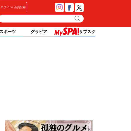
ログイン
会員登録
スポーツ
グラビア
サブスク