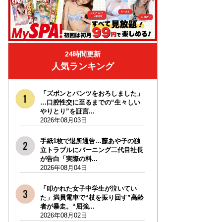
24時間更新
人気ランキング
「ズボンとパンツをおろしました」
…口腔性交に至るまでの“生々しい
やりとり”を証言...
2026年08月03日
手紙1枚で退所通告…藤あや子の独
立トラブルにバーニング二代目社長
が告白「実際の料...
2026年08月04日
「叩かれた女子中学生が泣いてい
た」満員電車で“杖を振り回す”高齢
者が暴走。“屈強...
2026年08月02日