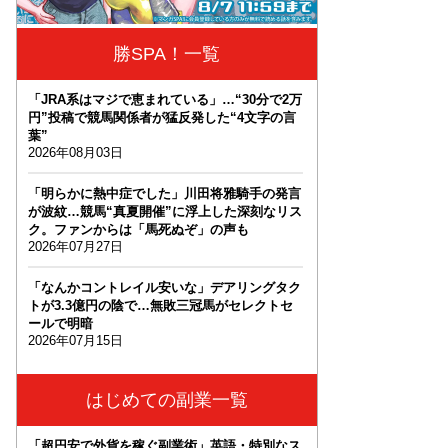
勝SPA！一覧
「JRA系はマジで恵まれている」…“30分で2万
円”投稿で競馬関係者が猛反発した“4文字の言
葉”
2026年08月03日
「明らかに熱中症でした」川田将雅騎手の発言
が波紋…競馬“真夏開催”に浮上した深刻なリス
ク。ファンからは「馬死ぬぞ」の声も
2026年07月27日
「なんかコントレイル安いな」デアリングタク
トが3.3億円の陰で…無敗三冠馬がセレクトセ
ールで明暗
2026年07月15日
はじめての副業一覧
「超円安で外貨を稼ぐ副業術」英語・特別なス