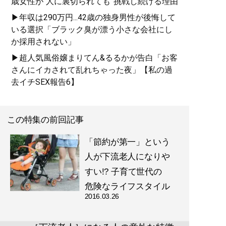
歳女性が“人に裏切られても”挑戦し続ける理由
▶年収は290万円...42歳の独身男性が後悔して
いる選択「ブラック臭が漂う小さな会社にし
か採用されない」
▶超人気風俗嬢まりてん&るるかが告白「お客
さんにイカされて乱れちゃった夜」【私の過
去イチSEX報告6】
この特集の前回記事
「節約が第一」という
人が下流老人になりや
すい!? 子育て世代の
危険なライフスタイル
2016.03.26