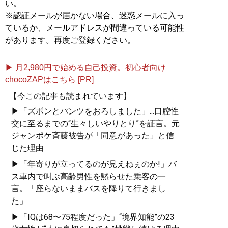
い。
※認証メールが届かない場合、迷惑メールに入っ
ているか、メールアドレスが間違っている可能性
があります。再度ご登録ください。
▶ 月2,980円で始める自己投資。初心者向け
chocoZAPはこちら [PR]
【今この記事も読まれています】
▶「ズボンとパンツをおろしました」...口腔性
交に至るまでの“生々しいやりとり”を証言。元
ジャンポケ斉藤被告が「同意があった」と信
じた理由
▶「年寄りが立ってるのが見えねぇのか!」バ
ス車内で叫ぶ高齢男性を黙らせた乗客の一
言。「座らないままバスを降りて行きまし
た」
▶「IQは68〜75程度だった」“境界知能”の23