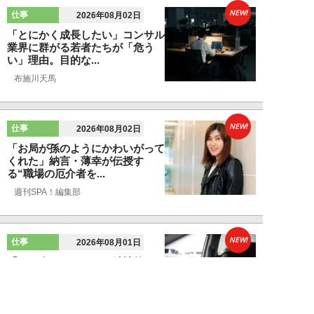
NEW!
仕事
2026年08月02日
「とにかく成長したい」コンサル
業界に群がる若者たちが「危う
い」理由。目的な...
布施川天馬
NEW!
仕事
2026年08月02日
「お局が孫のようにかわいがって
くれた」納言・薄幸が伝授す
る“職場の厄介者を...
週刊SPA！編集部
NEW!
仕事
2026年08月01日
「あの人がいるだけで精神的にな
ぜか削られる…」職場の“毒社
員”は追い出して...
週刊SPA！編集部