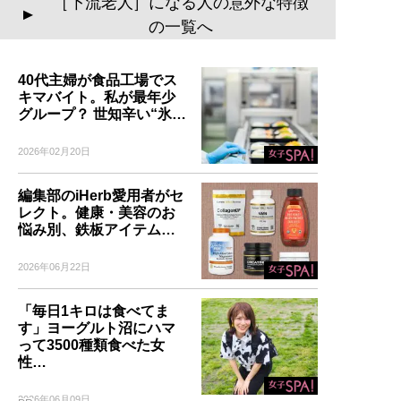
［下流老人］になる人の意外な特徴
▲
の一覧へ
40代主婦が食品工場でス
キマバイト。私が最年少
グループ？ 世知辛い“氷…
2026年02月20日
編集部のiHerb愛用者がセ
レクト。健康・美容のお
悩み別、鉄板アイテム…
2026年06月22日
「毎日1キロは食べてま
す」ヨーグルト沼にハマ
って3500種類食べた女
性…
2026年06月09日