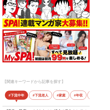
【関連キーワードから記事を探す】
下流中年
下流老人
家庭
年収
幸福度