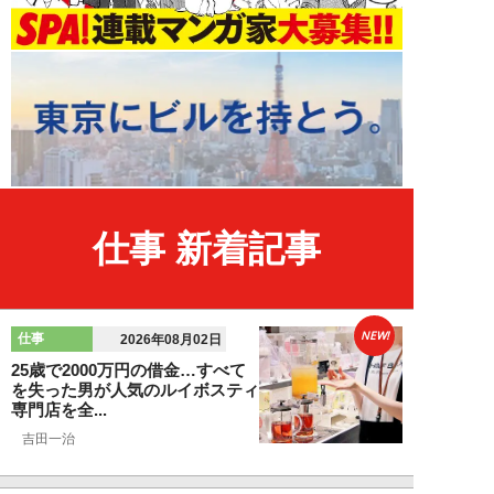
仕事 新着記事
NEW!
仕事
2026年08月02日
25歳で2000万円の借金…すべて
を失った男が人気のルイボスティ
専門店を全...
吉田一治