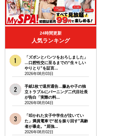
24時間更新
人気ランキング
「ズボンとパンツをおろしました」
…口腔性交に至るまでの“生々しい
やりとり”を証言...
2026年08月03日
手紙1枚で退所通告…藤あや子の独
立トラブルにバーニング二代目社長
が告白「実際の料...
2026年08月04日
「叩かれた女子中学生が泣いてい
た」満員電車で“杖を振り回す”高齢
者が暴走。“屈強...
2026年08月02日