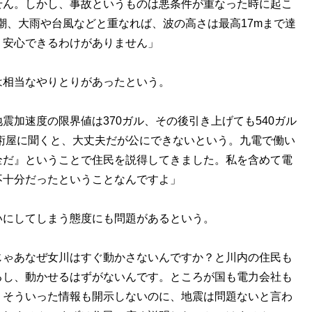
せん。しかし、事故というものは悪条件が重なった時に起こ
潮、大雨や台風などと重なれば、波の高さは最高17mまで達
、安心できるわけがありません」
は相当なやりとりがあったという。
震加速度の限界値は370ガル、その後引き上げても540ガル
技術屋に聞くと、大丈夫だが公にできないという。九電で働い
全だ』ということで住民を説得してきました。私を含めて電
不十分だったということなんですよ」
いにしてしまう態度にも問題があるという。
じゃあなぜ女川はすぐ動かさないんですか？と川内の住民も
るし、動かせるはずがないんです。ところが国も電力会社も
。そういった情報も開示しないのに、地震は問題ないと言わ