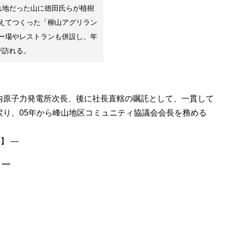
れ地だった山に徳田氏らが植樹
えてつくった「柳山アグリラン
ー場やレストランも併設し、年
が訪れる。
内原子力発電所次長、後に社長直轄の嘱託として、一貫して
戻り、05年から峰山地区コミュニティ協議会会長を務める
］―