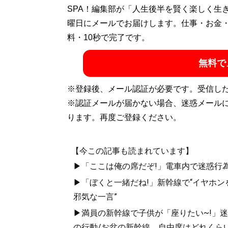
SPA！編集部が「人生後半を賢く楽しく生
曜日にメールでお届けします。仕事・お金
料・10秒で完了です。
無料で
※登録後、メール認証が必要です。受信し
※認証メールが届かない場合、迷惑メール
ります。再度ご登録ください。
【今この記事も読まれています】
▶「ここは俺の席だぞ!」電車内で迷惑行
▶「ぼくと一緒だね!」新幹線で“イヤホン
邪気な一言”
▶満員の新幹線で子供が「座りたい~!」迷惑
の行動/お盆の新幹線、自由席はどれくらい