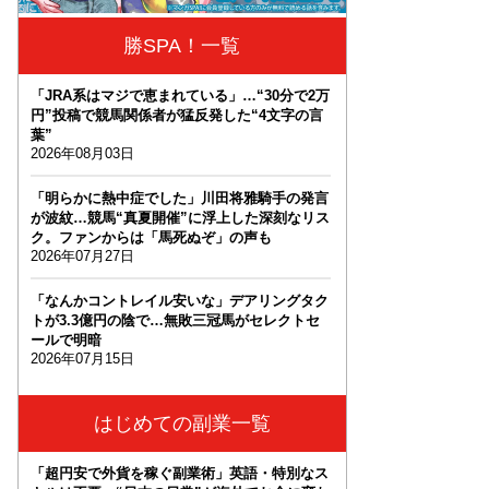
勝SPA！一覧
「JRA系はマジで恵まれている」…“30分で2万
円”投稿で競馬関係者が猛反発した“4文字の言
葉”
2026年08月03日
「明らかに熱中症でした」川田将雅騎手の発言
が波紋…競馬“真夏開催”に浮上した深刻なリス
ク。ファンからは「馬死ぬぞ」の声も
2026年07月27日
「なんかコントレイル安いな」デアリングタク
トが3.3億円の陰で…無敗三冠馬がセレクトセ
ールで明暗
2026年07月15日
はじめての副業一覧
「超円安で外貨を稼ぐ副業術」英語・特別なス