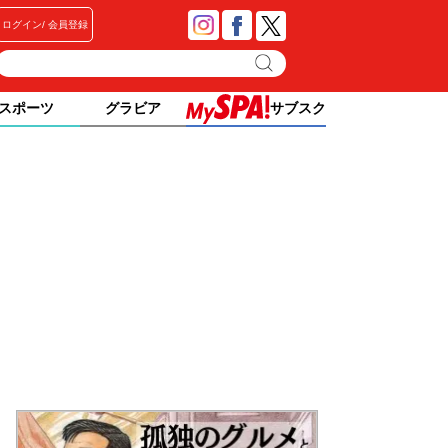
ログイン
会員登録
スポーツ
グラビア
サブスク