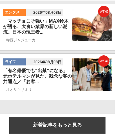
NEW!
エンタメ
2026年08月08日
「マッチョこそ強い」MAX鈴木
が語る、大食い業界の新しい潮
流。日本の現王者...
寺西ジャジューカ
NEW!
ライフ
2026年08月08日
「有名俳優でも“出禁”になる」
元ホテルマンが見た、残念な客の
共通点／「お客...
オオサキサオリ
新着記事をもっと見る