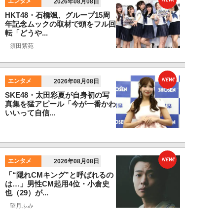
エンタメ
2026年08月08日
HKT48・石橋颯、グループ15周
年記念ムックの取材で頭をフル回
転「どうや...
須田紫苑
NEW!
エンタメ
2026年08月08日
SKE48・太田彩夏が自身初の写
真集を猛アピール「今が一番かわ
いいって自信...
NEW!
エンタメ
2026年08月08日
「“隠れCMキング”と呼ばれるの
は…」男性CM起用4位・小倉史
也（29）が...
望月ふみ