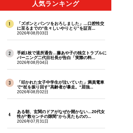
人気ランキング
「ズボンとパンツをおろしました」…口腔性交
に至るまでの“生々しいやりとり”を証言...
2026年08月03日
手紙1枚で退所通告…藤あや子の独立トラブルに
バーニング二代目社長が告白「実際の料...
2026年08月04日
「叩かれた女子中学生が泣いていた」満員電車
で“杖を振り回す”高齢者が暴走。“屈強...
2026年08月02日
ある朝、玄関のドアがなぜか開かない…20代女
性が“数センチの隙間”から見たものの...
2026年07月31日