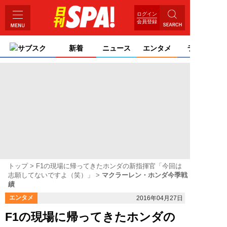
ログイン
会員登録
サブスク
新着
ニュース
エンタメ
ライフ
トップ
F1の現場に帰ってきたホンダの新指揮官「今回は
志願してないですよ（笑）」
マクラーレン・ホンダ今季戦
績
エンタメ
2016年04月27日
F1の現場に帰ってきたホンダの