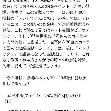
機”は実現済み。’93年掲載の『おそ松くんカー!?
の巻』ではおそ松くんの絵をペイントした車が登
場。痛車ブームの先取りです！ ほかにも’88年
掲載の『テレビでこんにちは！の巻』では、テレ
ビモニターにお互いの姿を映して遠距離同窓会を
開催。これは現在で言えばネット会議やビデオチ
ャット。そして’86年掲載の『両さんのカメラマ
ン入門の巻』に登場した、被写体を30台のカメラ
で囲んで連続撮影するアイデアは、後に『マトリ
ックス』で話題になった撮影法にそっくり。これ
らは作者・秋本治さんがその時々の現実を冷静、
的確に捉えていた証拠でしょう」
今の連載に登場のネタも10～20年後には現実
化してるかも!?
― 続発する[フィクションの現実化]を大検証