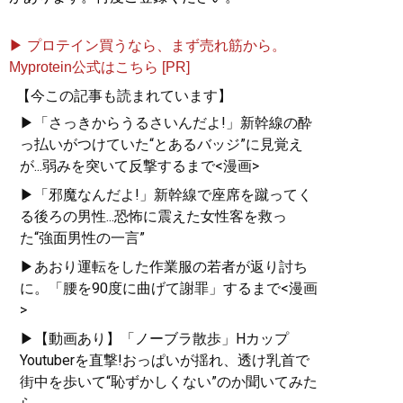
▶ プロテイン買うなら、まず売れ筋から。
Myprotein公式はこちら [PR]
【今この記事も読まれています】
▶「さっきからうるさいんだよ!」新幹線の酔
っ払いがつけていた“とあるバッジ”に見覚え
が...弱みを突いて反撃するまで<漫画>
▶「邪魔なんだよ!」新幹線で座席を蹴ってく
る後ろの男性...恐怖に震えた女性客を救っ
た“強面男性の一言”
▶あおり運転をした作業服の若者が返り討ち
に。「腰を90度に曲げて謝罪」するまで<漫画
>
▶【動画あり】「ノーブラ散歩」Hカップ
Youtuberを直撃!おっぱいが揺れ、透け乳首で
街中を歩いて“恥ずかしくない”のか聞いてみた