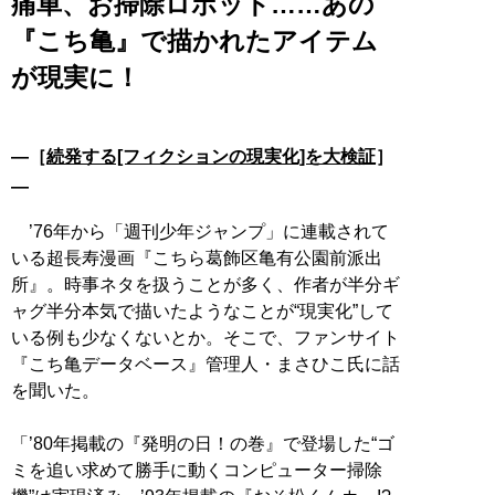
痛車、お掃除ロボット……あの
『こち亀』で描かれたアイテム
が現実に！
―［
続発する[フィクションの現実化]を大検証
］
―
’76年から「週刊少年ジャンプ」に連載されて
いる超長寿漫画『こちら葛飾区亀有公園前派出
所』。時事ネタを扱うことが多く、作者が半分ギ
ャグ半分本気で描いたようなことが“現実化”して
いる例も少なくないとか。そこで、ファンサイト
『こち亀データベース』管理人・まさひこ氏に話
を聞いた。
「’80年掲載の『発明の日！の巻』で登場した“ゴ
ミを追い求めて勝手に動くコンピューター掃除