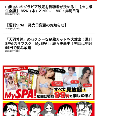
山田あいのグラビア設定を視聴者が決める！【推し撮
生会議】 8/26（水）21:00～ MC：岸明日香
2026年07月29日
【週刊SPA! 発売日変更のお知らせ】
2026年07月28日
「天羽希純」のセクシーな秘蔵カットを大放出！週刊
SPA!のサブスク「MySPA!」続々更新中！初回は初月
99円で読み放題
2026年07月03日