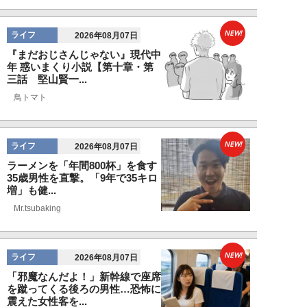
NEW!
ライフ
2026年08月07日
『まだおじさんじゃない』現代中
年 惑いまくり小説【第十章・第
三話 堅山賢一...
鳥トマト
NEW!
ライフ
2026年08月07日
ラーメンを「年間800杯」を食す
35歳男性を直撃。「9年で35キロ
増」も健...
Mr.tsubaking
NEW!
ライフ
2026年08月07日
「邪魔なんだよ！」新幹線で座席
を蹴ってくる後ろの男性…恐怖に
震えた女性客を...