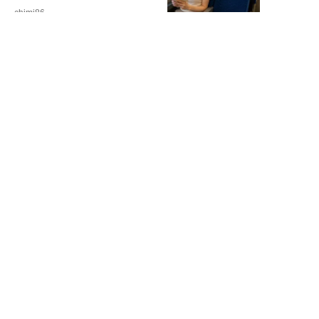
chimi86
NEW!
ライフ
2026年08月06日
「グラスを壁に叩きつけ粉々
に…」居酒屋で大暴走する高齢男
性。被害届を出され...
高橋マナブ
新着記事をもっと見る
▲
PAGE TOP