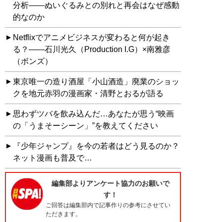
分析――ぬいぐるみとの別れと再会はなぜ感動
的なのか
Netflixでアニメビジネスが変わると何が起き
る？――石川光久（Production I.G）×南雅彦
（ボンズ）
東京唯一の造り酒屋「小山酒造」廃業のショッ
クを地元赤羽の漫画家・清野とおるが語る
思わずツバを飲み込んだ…あなたが思う“映画
の「うまそーシーン」”を教えてください
『少年ジャンプ』を今の若者はどう見るのか？
ネット漫画も普及で…