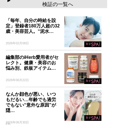
▲
検証の一覧へ
「毎年、自分の時給を設
定」登録者180万人超の32
歳・美容芸人。“泥水…
2026年02月08日
編集部のiHerb愛用者がセ
レクト。健康・美容のお
悩み別、鉄板アイテム…
2026年06月22日
なんか顔色が悪い、いつ
もだるい…年齢でも過労
でもない“意外な原因”が
隠…
2026年06月30日
PR