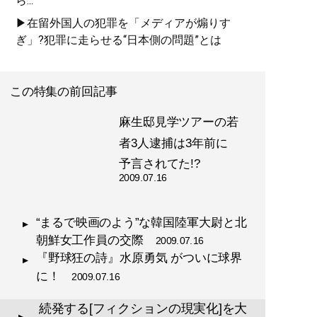
ら...
▶在留外国人の犯罪を「メディアが煽りす
ぎ」?犯罪に走らせる“日本側の問題”とは
この特集の前回記事
麻生邸見学ツアーの若
者3人逮捕は3年前に
予言されてた!?
2009.07.16
“まるで映画のよう”な韓国陸軍大尉と北
朝鮮女工作員の交際
2009.07.16
『野球狂の詩』水原勇気 がついに球界
に！
2009.07.16
続発する[フィクションの現実化]を大