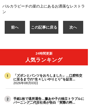
バルカラビーチの崖の上にあるお洒落なレストラ
ン
前へ
この記事に戻る
次へ
24時間更新
人気ランキング
「ズボンとパンツをおろしました」…口腔性交
に至るまでの“生々しいやりとり”を証言...
2026年08月03日
手紙1枚で退所通告…藤あや子の独立トラブルに
バーニング二代目社長が告白「実際の料...