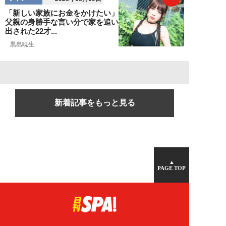
「新しい家族にお金をかけたい」
父親の身勝手な言い分で家を追い
出された22才...
黒島暁生
新着記事をもっと見る
▲
PAGE TOP