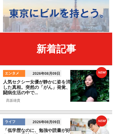
新着記事
NEW!
エンタメ
2026年08月09日
人気セクシー女優が静かに姿を消
した真相。突然の「がん」発覚、
闘病生活の中で...
髙坂雄貴
NEW!
ライフ
2026年08月09日
「低学歴なのに、勉強や読書が好