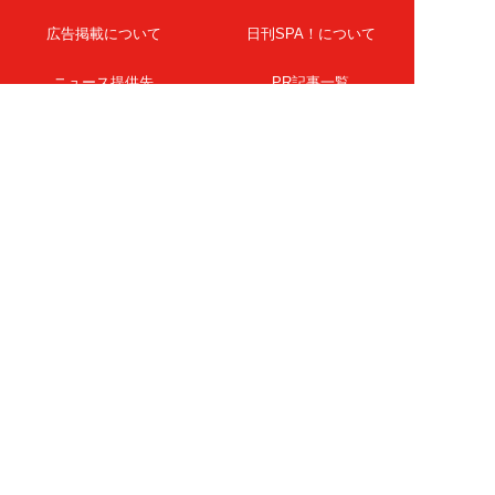
広告掲載について
日刊SPA！について
ニュース提供先
PR記事一覧
ライター・執筆者募集
プライバシーポリシー
Cookie使用について
著作権について
運営会社
記事使用について
お問い合わせ
よくある質問
扶桑社Webメディア
女子SPA！
天然生活
ESSE ONLINE