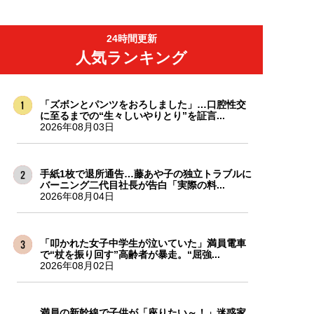
24時間更新
人気ランキング
「ズボンとパンツをおろしました」…口腔性交
に至るまでの“生々しいやりとり”を証言...
2026年08月03日
手紙1枚で退所通告…藤あや子の独立トラブルに
バーニング二代目社長が告白「実際の料...
2026年08月04日
「叩かれた女子中学生が泣いていた」満員電車
で“杖を振り回す”高齢者が暴走。“屈強...
2026年08月02日
満員の新幹線で子供が「座りたい～！」迷惑家