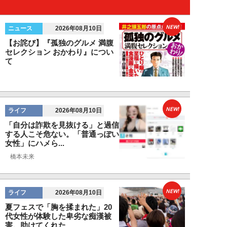
NEW!
ニュース
2026年08月10日
【お詫び】『孤独のグルメ 満腹
セレクション おかわり』につい
て
NEW!
ライフ
2026年08月10日
「自分は詐欺を見抜ける」と過信
する人こそ危ない。「普通っぽい
女性」にハメら...
橋本未来
NEW!
ライフ
2026年08月10日
夏フェスで「胸を揉まれた」20
代女性が体験した卑劣な痴漢被
害。助けてくれた...