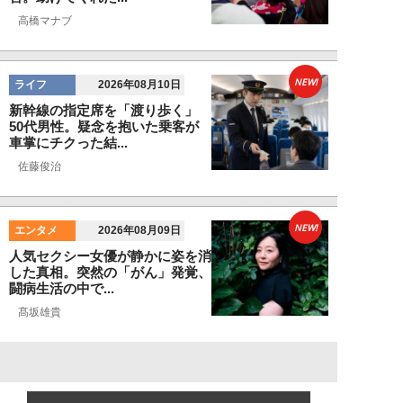
高橋マナブ
NEW!
ライフ
2026年08月10日
新幹線の指定席を「渡り歩く」
50代男性。疑念を抱いた乗客が
車掌にチクった結...
佐藤俊治
NEW!
エンタメ
2026年08月09日
人気セクシー女優が静かに姿を消
した真相。突然の「がん」発覚、
闘病生活の中で...
髙坂雄貴