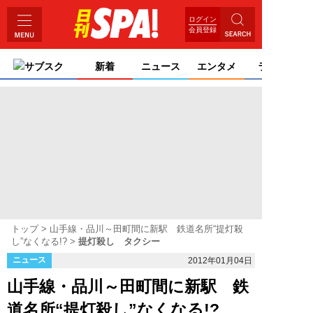
ログイン
会員登録
サブスク
新着
ニュース
エンタメ
ライフ
トップ
山手線・品川～田町間に新駅 鉄道名所“提灯殺
し”なくなる!?
提灯殺し タクシー
ニュース
2012年01月04日
山手線・品川～田町間に新駅 鉄
道名所“提灯殺し”なくなる!?