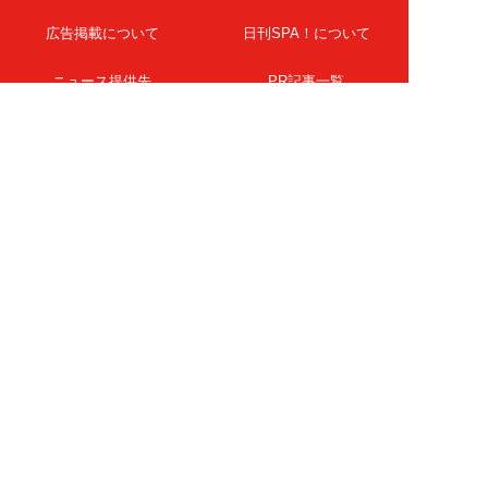
広告掲載について
日刊SPA！について
ニュース提供先
PR記事一覧
ライター・執筆者募集
プライバシーポリシー
Cookie使用について
著作権について
運営会社
記事使用について
お問い合わせ
よくある質問
扶桑社Webメディア
女子SPA！
天然生活
ESSE ONLINE