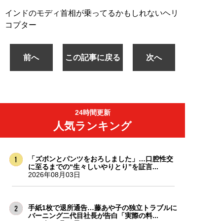
インドのモディ首相が乗ってるかもしれないヘリ
コプター
前へ
この記事に戻る
次へ
24時間更新
人気ランキング
「ズボンとパンツをおろしました」…口腔性交
に至るまでの“生々しいやりとり”を証言...
2026年08月03日
手紙1枚で退所通告…藤あや子の独立トラブルに
バーニング二代目社長が告白「実際の料...