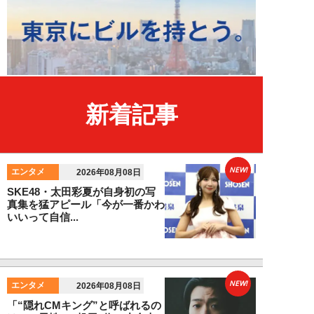
新着記事
NEW!
エンタメ
2026年08月08日
SKE48・太田彩夏が自身初の写
真集を猛アピール「今が一番かわ
いいって自信...
NEW!
エンタメ
2026年08月08日
「“隠れCMキング”と呼ばれるの