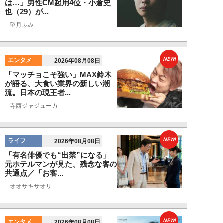
は…」男性CM起用4位・小倉史
也（29）が...
望月ふみ
NEW!
エンタメ
2026年08月08日
「マッチョこそ強い」MAX鈴木
が語る、大食い業界の新しい潮
流。日本の現王者...
寺西ジャジューカ
NEW!
ライフ
2026年08月08日
「有名俳優でも“出禁”になる」
元ホテルマンが見た、残念な客の
共通点／「お客...
オオサキサオリ
NEW!
エンタメ
2026年08月08日