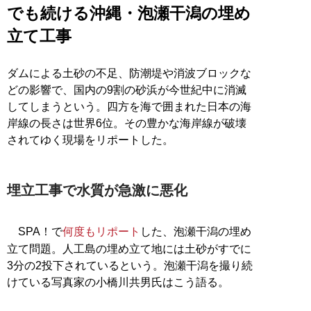
でも続ける沖縄・泡瀬干潟の埋め
立て工事
ダムによる土砂の不足、防潮堤や消波ブロックな
どの影響で、国内の9割の砂浜が今世紀中に消滅
してしまうという。四方を海で囲まれた日本の海
岸線の長さは世界6位。その豊かな海岸線が破壊
されてゆく現場をリポートした。
埋立工事で水質が急激に悪化
SPA！で
何度もリポート
した、泡瀬干潟の埋め
立て問題。人工島の埋め立て地には土砂がすでに
3分の2投下されているという。泡瀬干潟を撮り続
けている写真家の小橋川共男氏はこう語る。