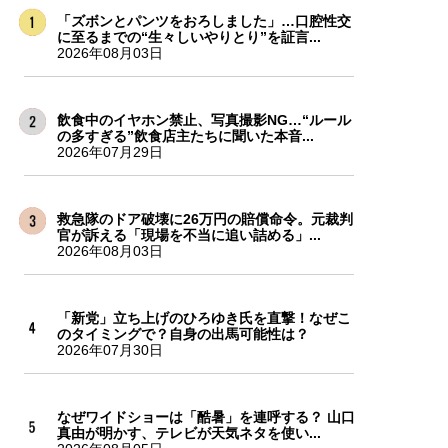
「ズボンとパンツをおろしました」…口腔性交
に至るまでの“生々しいやりとり”を証言...
2026年08月03日
飲食中のイヤホン禁止、写真撮影NG…“ルール
の多すぎる”飲食店主たちに聞いた本音...
2026年07月29日
救急隊のドア破壊に26万円の賠償命令。元裁判
官が訴える「現場を不当に追い詰める」...
2026年08月03日
「新党」立ち上げのひろゆき氏を直撃！なぜこ
のタイミングで？自身の出馬可能性は？
2026年07月30日
なぜワイドショーは「酷暑」を連呼する？ 山口
真由が明かす、テレビが天気ネタを使い...