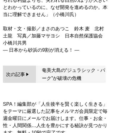
られる利益よりも、失われる自然のほうが大きい
とわかっているのに、なぜ開発を進めるのか。本
当に理解できません」（小橋川氏）
取材・文・撮影／まさのあつこ 鈴木 麦 北村
土龍 写真／加藤マサヨシ 日本自然保護協会
小橋川共男
奄美大島の“ジュラシック・パ
次の記事
ーク”が破壊の危機
SPA！編集部が「人生後半を賢く楽しく生きる」
をテーマに厳選した記事をメルマガ会員限定で毎
週金曜日にメールでお届けします。仕事・お金・
性・人間関係…人生を豊かにする秘訣が見つかり
ます。無料・10秒で完了です。