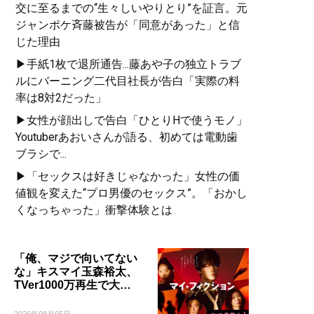
交に至るまでの“生々しいやりとり”を証言。元
ジャンポケ斉藤被告が「同意があった」と信
じた理由
▶手紙1枚で退所通告...藤あや子の独立トラブ
ルにバーニング二代目社長が告白「実際の料
率は8対2だった」
▶女性が顔出しで告白「ひとりHで使うモノ」
Youtuberあおいさんが語る、初めては電動歯
ブラシで...
▶「セックスは好きじゃなかった」女性の価
値観を変えた“プロ男優のセックス”。「おかし
くなっちゃった」衝撃体験とは
「俺、マジで向いてない
な」キスマイ玉森裕太、
TVer1000万再生で大…