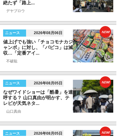
絶たず「路上...
デヤブロウ
NEW!
ニュース
2026年08月06日
値上げでも強い「チョコモナカジ
ャンボ」に対し、「パピコ」は減
収…「定番アイ...
不破聡
NEW!
ニュース
2026年08月05日
なぜワイドショーは「酷暑」を連
呼する？ 山口真由が明かす、テ
レビが天気ネタ...
山口真由
NEW!
ニュース
2026年08月05日