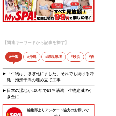
【関連キーワードから記事を探す】
干潟
沖縄
環境破壊
砂浜
自然破壊
「生物は、ほぼ死にました」それでも続ける沖
縄・泡瀬干潟の埋め立て工事
日本の湿地が100年で61％消滅！生物絶滅の引
き金に