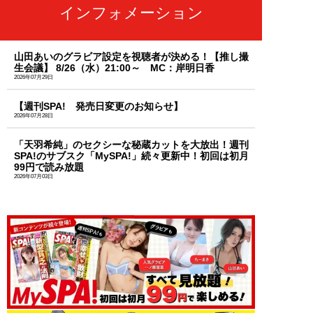
インフォメーション
山田あいのグラビア設定を視聴者が決める！【推し撮
生会議】 8/26（水）21:00～ MC：岸明日香
2026年07月29日
【週刊SPA! 発売日変更のお知らせ】
2026年07月28日
「天羽希純」のセクシーな秘蔵カットを大放出！週刊
SPA!のサブスク「MySPA!」続々更新中！初回は初月
99円で読み放題
2026年07月03日