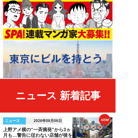
ニュース 新着記事
NEW!
ニュース
2026年08月06日
上野アメ横の“一斉摘発”から3ヵ
月も…警告に従わない店舗が後を