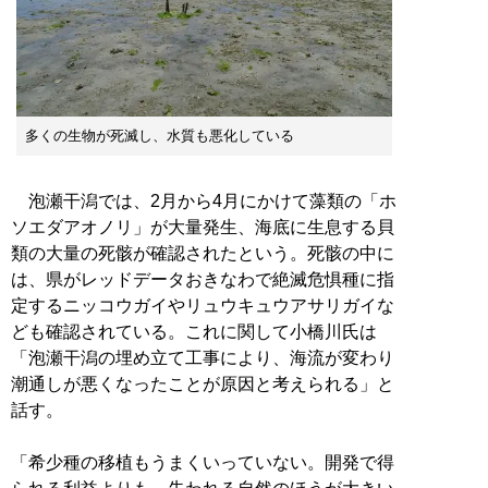
多くの生物が死滅し、水質も悪化している
泡瀬干潟では、2月から4月にかけて藻類の「ホ
ソエダアオノリ」が大量発生、海底に生息する貝
類の大量の死骸が確認されたという。死骸の中に
は、県がレッドデータおきなわで絶滅危惧種に指
定するニッコウガイやリュウキュウアサリガイな
ども確認されている。これに関して小橋川氏は
「泡瀬干潟の埋め立て工事により、海流が変わり
潮通しが悪くなったことが原因と考えられる」と
話す。
「希少種の移植もうまくいっていない。開発で得