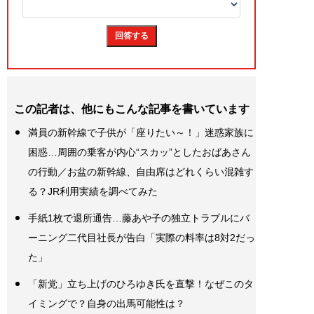
この記者は、他にもこんな記事を書いています
満員の新幹線で子供が「座りたい～！」迷惑家族に
困惑…周囲の乗客が内心“スカッ”としたおばあさん
の行動／お盆の新幹線、自由席はどれくらい混雑す
る？JR利用実績を調べてみた
手紙1枚で退所通告…藤あや子の独立トラブルにバ
ーニング二代目社長が告白「実際の料率は8対2だっ
た」
「新党」立ち上げのひろゆき氏を直撃！なぜこのタ
イミングで？自身の出馬可能性は？