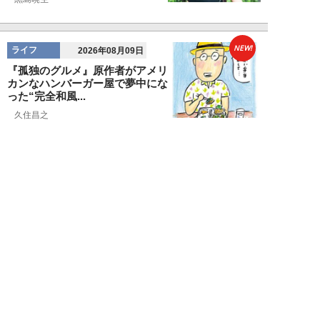
NEW!
ライフ
2026年08月09日
『孤独のグルメ』原作者がアメリ
カンなハンバーガー屋で夢中にな
った“完全和風...
久住昌之
NEW!
ライフ
2026年08月09日
新幹線で“大音量でゲームを実況
する息子”と注意しない母親に訪
れた「最悪」な...
藤山ムツキ
NEW!
ライフ
2026年08月08日
「有名俳優でも“出禁”になる」
元ホテルマンが見た、残念な客の