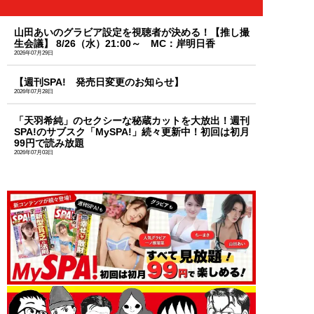
山田あいのグラビア設定を視聴者が決める！【推し撮
生会議】 8/26（水）21:00～ MC：岸明日香
2026年07月29日
【週刊SPA! 発売日変更のお知らせ】
2026年07月28日
「天羽希純」のセクシーな秘蔵カットを大放出！週刊
SPA!のサブスク「MySPA!」続々更新中！初回は初月
99円で読み放題
2026年07月03日