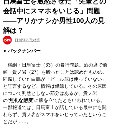
日馬富士を激怒させた「先輩との
会話中にスマホをいじる」問題
――アリかナシか男性100人の見
解は？
日刊SPA!取材班
バックナンバー
横綱・日馬富士（33）の暴行問題。酒の席で前
頭・貴ノ岩（27）を殴ったことは認めたものの、
同席していた白鵬が「ビール瓶は使っていない」
と証言するなど、情報は錯綜している。その原因
について判然としない部分はあるが、貴ノ岩
の“
無礼な態度
”に腹を立てたともいわれている。
一部報道では、日馬富士が話している最中にも関
わらず、貴ノ岩がスマホをいじっていたというこ
とだが……。