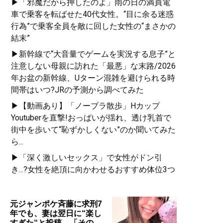
▶「邪魔だから押したのよ」雨の日の満員電
車で乗客を転ばせた40代女性。“目に余る迷惑
行為”で乗客全員を敵に回した女性の“まさかの
結末”
▶新幹線で“大音量でゲームを実況する息子”と
注意しない母親に訪れた「最悪」な末路/2026
年お盆の新幹線、Uターン混雑を避けられる時
間帯はいつ?JRの予測から調べてみた
▶【動画あり】「ノーブラ散歩」Hカップ
Youtuberを直撃!おっぱいが揺れ、透け乳首で
街中を歩いて“恥ずかしくない”のか聞いてみた
ら...
▶「深く激しいセックス」で女性がドン引
き...?女性を絶頂に向かわせるおすすめ体位3つ
元ジャンポケ斉藤に求刑7
年でも、妻は翌日に“楽し
すぎた“と投稿。「その…