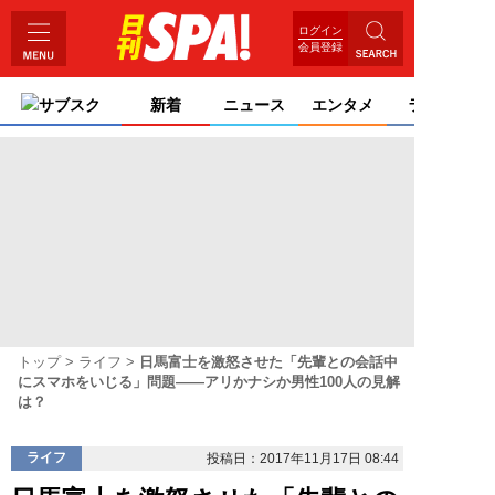
ログイン
会員登録
サブスク
新着
ニュース
エンタメ
ライフ
トップ
ライフ
日馬富士を激怒させた「先輩との会話中
にスマホをいじる」問題――アリかナシか男性100人の見解
は？
ライフ
投稿日：2017年11月17日 08:44