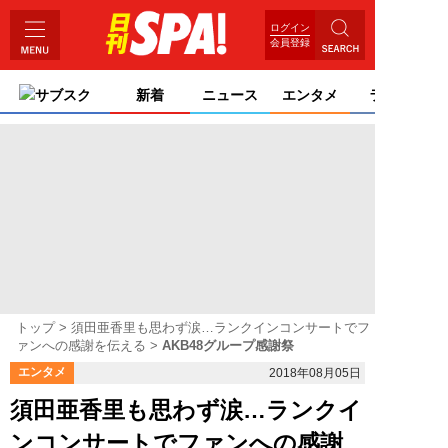
ログイン
会員登録
サブスク
新着
ニュース
エンタメ
ライフ
トップ
須田亜香里も思わず涙…ランクインコンサートでフ
ァンへの感謝を伝える
AKB48グループ感謝祭
エンタメ
2018年08月05日
須田亜香里も思わず涙…ランクイ
ンコンサートでファンへの感謝