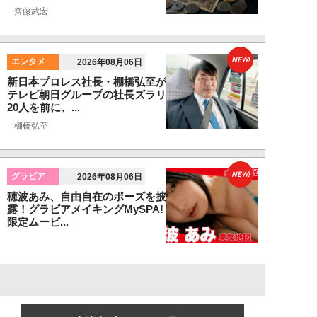
齊藤武宏
NEW!
エンタメ
2026年08月06日
新日本プロレス社長・棚橋弘至が
テレビ朝日グループの社長ズラリ
20人を前に、...
棚橋弘至
NEW!
グラビア
2026年08月06日
穂波あみ、自由自在のポーズを披
露！グラビアメイキングMySPA!
限定ムービ...