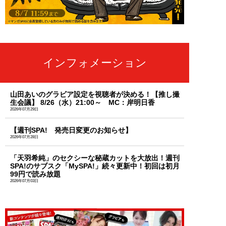
インフォメーション
山田あいのグラビア設定を視聴者が決める！【推し撮
生会議】 8/26（水）21:00～ MC：岸明日香
2026年07月29日
【週刊SPA! 発売日変更のお知らせ】
2026年07月28日
「天羽希純」のセクシーな秘蔵カットを大放出！週刊
SPA!のサブスク「MySPA!」続々更新中！初回は初月
99円で読み放題
2026年07月03日