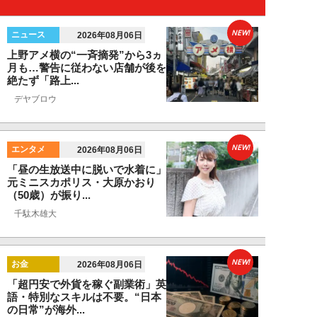
NEW!
ニュース
2026年08月06日
上野アメ横の“一斉摘発”から3ヵ
月も…警告に従わない店舗が後を
絶たず「路上...
デヤブロウ
NEW!
エンタメ
2026年08月06日
「昼の生放送中に脱いで水着に」
元ミニスカポリス・大原かおり
（50歳）が振り...
千駄木雄大
NEW!
お金
2026年08月06日
「超円安で外貨を稼ぐ副業術」英
語・特別なスキルは不要。“日本
の日常”が海外...