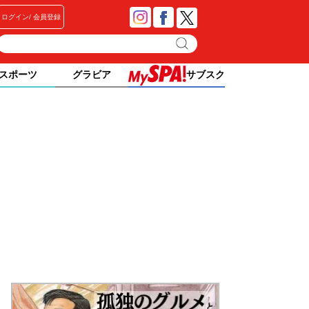
ログイン
会員登録
スポーツ
グラビア
サブスク