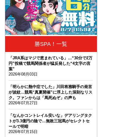
勝SPA！一覧
「JRA系はマジで恵まれている」…“30分で2万
円”投稿で競馬関係者が猛反発した“4文字の言
葉”
2026年08月03日
「明らかに熱中症でした」川田将雅騎手の発言
が波紋…競馬“真夏開催”に浮上した深刻なリス
ク。ファンからは「馬死ぬぞ」の声も
2026年07月27日
「なんかコントレイル安いな」デアリングタク
トが3.3億円の陰で…無敗三冠馬がセレクトセ
ールで明暗
2026年07月15日