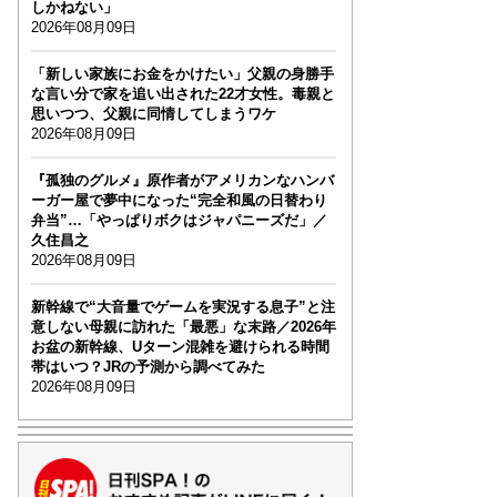
しかねない」
2026年08月09日
「新しい家族にお金をかけたい」父親の身勝手
な言い分で家を追い出された22才女性。毒親と
思いつつ、父親に同情してしまうワケ
2026年08月09日
『孤独のグルメ』原作者がアメリカンなハンバ
ーガー屋で夢中になった“完全和風の日替わり
弁当”…「やっぱりボクはジャパニーズだ」／
久住昌之
2026年08月09日
新幹線で“大音量でゲームを実況する息子”と注
意しない母親に訪れた「最悪」な末路／2026年
お盆の新幹線、Uターン混雑を避けられる時間
帯はいつ？JRの予測から調べてみた
2026年08月09日