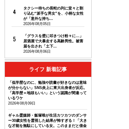
タクシー待ちの長蛇の列に堂々と割
り込む“派手な男女”を、小柄な女性
が「意外な持ち...
2026年08月05日
「グラスを壁に叩きつけ粉々に…」
居酒屋で大暴走する高齢男性。被害
届を出され「土下...
2026年08月06日
ライフ 新着記事
「低学歴なのに、勉強や読書が好きなのは意味
が分からない」SNS炎上に東大出身者が反応。
「高学歴＝地頭もいい」という認識が間違って
いるワケ
2026年08月09日
ギャル霊媒師・飯塚唯が生活カツカツのダンサ
ー30歳女性を霊視した結果が怖すぎる！「大き
な才能を無駄にしている女。このままだと借金