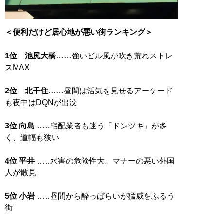
＜便利だけど居心地が悪い街ランキング＞
1位 池尻大橋
……強いビル風が吹き荒れストレ
スMAX
2位 北千住
……昼間は活気を見せるアーケード
も夜中はDQNが出没
3位 向島
……宅配業者も迷う「ドンツキ」が多
く、道幅も狭い
4位 平井
……水害の危険性大。マナーの悪い外国
人が散見
5位 小岩
……昼間から酔っぱらいが猛威をふるう
街