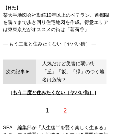
【H氏】
某大手地図会社勤続10年以上のベテラン。首都圏
を隅々まで歩き回り住宅地図を作成。得意エリア
は東東京だがオススメの街は「茗荷谷」
人気だけど災害に弱い街
次の記事
「丘」「坂」「緑」のつく地
名は危険!?
―［
もう二度と住みたくない［ヤバい街］
］―
1
2
SPA！編集部が「人生後半を賢く楽しく生きる」