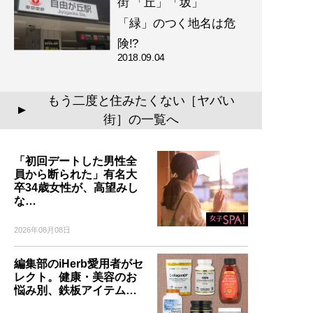
街 「丘」「坂」
「緑」のつく地名は危
険!?
2018.09.04
もう二度と住みたくない［ヤバい
▲
街］の一覧へ
「初回デートした男性全
員から断られた」有名大
卒34歳女性が、高望みし
な…
2026年08月08日
編集部のiHerb愛用者がセ
レクト。健康・美容のお
悩み別、鉄板アイテム…