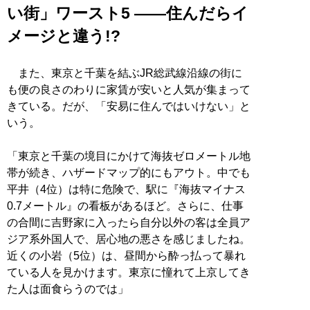
い街」ワースト5 ――住んだらイ
メージと違う!?
また、東京と千葉を結ぶJR総武線沿線の街に
も便の良さのわりに家賃が安いと人気が集まって
きている。だが、「安易に住んではいけない」と
いう。
「東京と千葉の境目にかけて海抜ゼロメートル地
帯が続き、ハザードマップ的にもアウト。中でも
平井（4位）は特に危険で、駅に『海抜マイナス
0.7メートル』の看板があるほど。さらに、仕事
の合間に吉野家に入ったら自分以外の客は全員ア
ジア系外国人で、居心地の悪さを感じましたね。
近くの小岩（5位）は、昼間から酔っ払って暴れ
ている人を見かけます。東京に憧れて上京してき
た人は面食らうのでは」