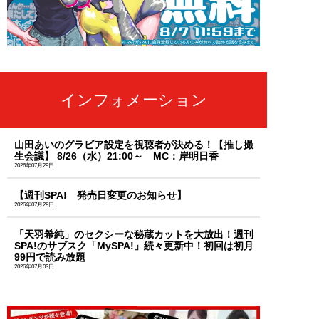
インフォメーション
山田あいのグラビア設定を視聴者が決める！【推し撮
生会議】 8/26（水）21:00～ MC：岸明日香
2026年07月29日
【週刊SPA! 発売日変更のお知らせ】
2026年07月28日
「天羽希純」のセクシーな秘蔵カットを大放出！週刊
SPA!のサブスク「MySPA!」続々更新中！初回は初月
99円で読み放題
2026年07月03日