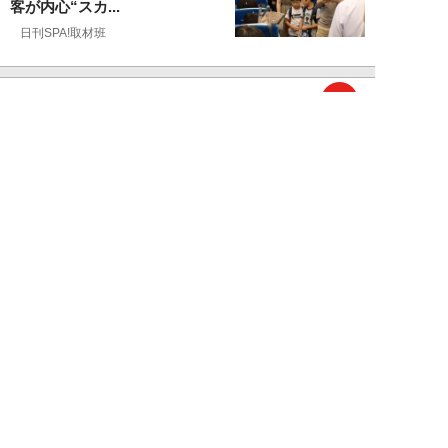
客が内心“スカ...
日刊SPA!取材班
NEW!
ライフ
2026年08月07日
自分が絶ってしまったもう一つの
人生を思いながら、限定50食の
ランチロース定...
カツセマサヒコ
NEW!
ライフ
2026年08月07日
『まだおじさんじゃない』現代中
年 惑いまくり小説【第十章・第
三話 堅山賢一...
鳥トマト