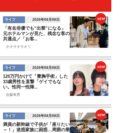
NEW!
ライフ
2026年08月08日
「有名俳優でも“出禁”になる」
元ホテルマンが見た、残念な客の
共通点／「お客...
オオサキサオリ
NEW!
ライフ
2026年08月08日
120万円かけて「豊胸手術」した
33歳男性を直撃「ゲイでもな
い。性同一性障...
佐藤隼秀
NEW!
ライフ
2026年08月08日
満員の新幹線で子供が「座りたい
～！」迷惑家族に困惑…周囲の乗