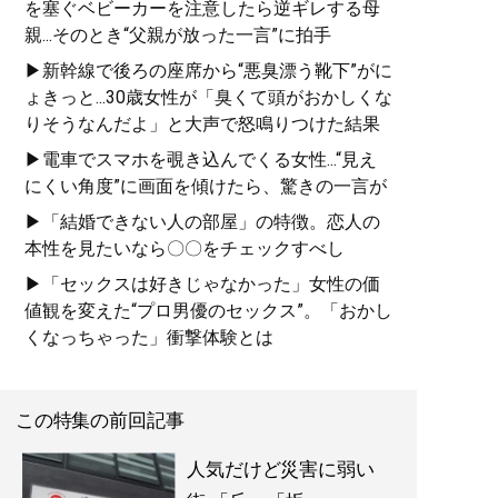
を塞ぐベビーカーを注意したら逆ギレする母
親...そのとき“父親が放った一言”に拍手
▶新幹線で後ろの座席から“悪臭漂う靴下”がに
ょきっと...30歳女性が「臭くて頭がおかしくな
りそうなんだよ」と大声で怒鳴りつけた結果
▶電車でスマホを覗き込んでくる女性...“見え
にくい角度”に画面を傾けたら、驚きの一言が
▶「結婚できない人の部屋」の特徴。恋人の
本性を見たいなら〇〇をチェックすべし
▶「セックスは好きじゃなかった」女性の価
値観を変えた“プロ男優のセックス”。「おかし
くなっちゃった」衝撃体験とは
この特集の前回記事
人気だけど災害に弱い