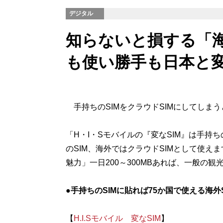
デジタル
知らないと損する「
も使い勝手も日本と
手持ちのSIMをクラウドSIMにしてしま
「H・I・Sモバイルの『変なSIM』は手持
のSIM、海外ではクラウドSIMとして使えま
魅力」一日200～300MBあれば、一般の
●手持ちのSIMに貼れば75か国で使える海外S
【
H.I.Sモバイル 変なSIM
】