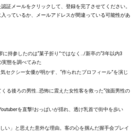
た認証メールをクリックして、登録を完了させてください。
に入っているか、メールアドレスが間違っている可能性があ
持参したのは“菓子折り”ではなく.../新卒の“3年以内3
の実態を調べてみた
人気セクシー女優が明かす、“作られたプロフィール”を演じ
くる後ろの男性...恐怖に震えた女性客を救った“強面男性の
utuberを直撃!おっぱいが揺れ、透け乳首で街中を歩い
しい」と思えた意外な理由。客の心を掴んだ握手会プレイ