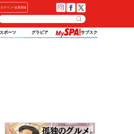
ログイン
会員登録
スポーツ
グラビア
サブスク