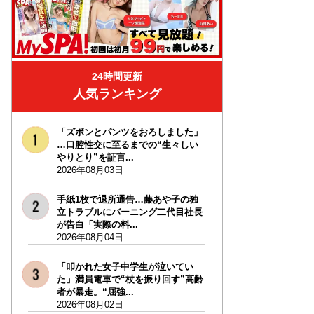
24時間更新
人気ランキング
「ズボンとパンツをおろしました」
…口腔性交に至るまでの“生々しい
やりとり”を証言...
2026年08月03日
手紙1枚で退所通告…藤あや子の独
立トラブルにバーニング二代目社長
が告白「実際の料...
2026年08月04日
「叩かれた女子中学生が泣いてい
た」満員電車で“杖を振り回す”高齢
者が暴走。“屈強...
2026年08月02日