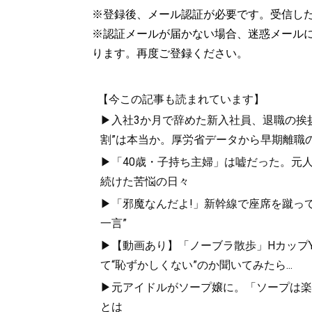
※登録後、メール認証が必要です。受信し
※認証メールが届かない場合、迷惑メール
ります。再度ご登録ください。
【今この記事も読まれています】
▶入社3か月で辞めた新入社員、退職の挨拶に
割”は本当か。厚労省データから早期離職
▶「40歳・子持ち主婦」は嘘だった。元
続けた苦悩の日々
▶「邪魔なんだよ!」新幹線で座席を蹴って
一言”
▶【動画あり】「ノーブラ散歩」HカップYo
て“恥ずかしくない”のか聞いてみたら...
▶元アイドルがソープ嬢に。「ソープは楽
とは