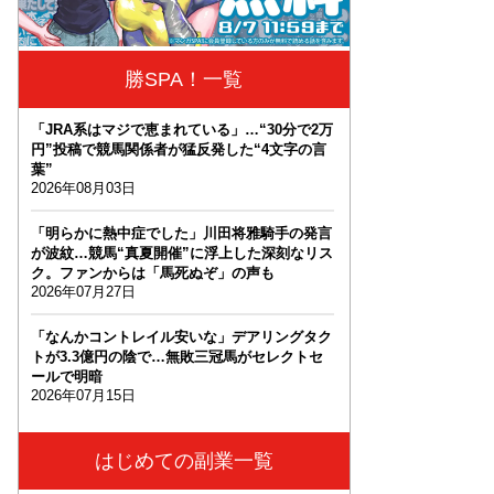
勝SPA！一覧
「JRA系はマジで恵まれている」…“30分で2万
円”投稿で競馬関係者が猛反発した“4文字の言
葉”
2026年08月03日
「明らかに熱中症でした」川田将雅騎手の発言
が波紋…競馬“真夏開催”に浮上した深刻なリス
ク。ファンからは「馬死ぬぞ」の声も
2026年07月27日
「なんかコントレイル安いな」デアリングタク
トが3.3億円の陰で…無敗三冠馬がセレクトセ
ールで明暗
2026年07月15日
はじめての副業一覧