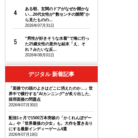
ある朝、玄関のドアがなぜか開かな
い…20代女性が“数センチの隙間”か
ら見たものの...
2026年07月31日
“男性が好きそうな水着”で海に行っ
た25歳女性の意外な結末「え、そ
れ？みたいな反...
2026年08月01日
デジタル 新着記事
「面接での頭のよさはどこに消えたのか…」世
界中で横行する”AIカンニング”が炙り出した、
採用面接の問題点
2026年07月30日
配信1ヶ月で1500万本突破の「かくれんぼゲー
ム」や「世界最後の少女」も。大作を置き去り
にする最新インディーゲーム4選
2026年07月19日