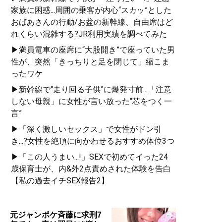
家族に困惑...周囲の乗客が内心“スカッ”とした
おばあさんの行動/お盆の新幹線、自由席はど
れくらい混雑する?JR利用実績を調べてみた
▶満員電車の座席に“大股開き”で座っていた男
性が、突然「きっちりと足を閉じて」縮こま
ったワケ
▶新幹線で“走り回る子供”に爆発寸前...「注意
しない母親」に女性が言い放った“芯をつく一
言”
▶「深く激しいセックス」で女性がドン引
き...?女性を絶頂に向かわせるおすすめ体位3つ
▶「この人うまい...!」SEXで初めてイった24
歳保育士が、内&外2点責めされた体験を告白
【私の過去イチSEX報告2】
元ジャンポケ斉藤に求刑7