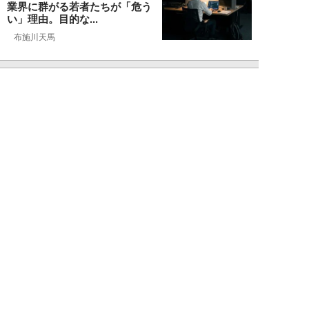
業界に群がる若者たちが「危う
い」理由。目的な...
布施川天馬
NEW!
仕事
2026年08月02日
「お局が孫のようにかわいがって
くれた」納言・薄幸が伝授す
る“職場の厄介者を...
週刊SPA！編集部
NEW!
仕事
2026年08月01日
「あの人がいるだけで精神的にな
ぜか削られる…」職場の“毒社
員”は追い出して...
週刊SPA！編集部
NEW!