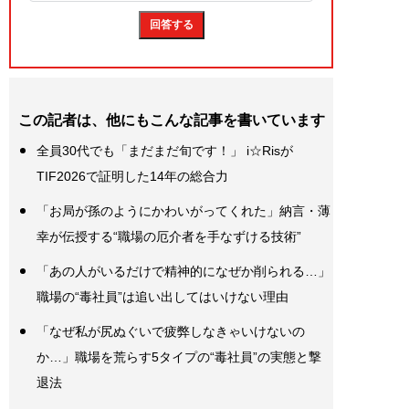
この記者は、他にもこんな記事を書いています
全員30代でも「まだまだ旬です！」 i☆Risが
TIF2026で証明した14年の総合力
「お局が孫のようにかわいがってくれた」納言・薄
幸が伝授する“職場の厄介者を手なずける技術”
「あの人がいるだけで精神的になぜか削られる…」
職場の“毒社員”は追い出してはいけない理由
「なぜ私が尻ぬぐいで疲弊しなきゃいけないの
か…」職場を荒らす5タイプの“毒社員”の実態と撃
退法