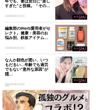
年でも、妻は翌日に“楽し
すぎた“と投稿。「その…
2026年08月07日
編集部のiHerb愛用者がセ
レクト。健康・美容のお
悩み別、鉄板アイテム…
2026年06月22日
なんか顔色が悪い、いつ
もだるい…年齢でも過労
でもない“意外な原因”が
隠…
2026年06月30日
PR