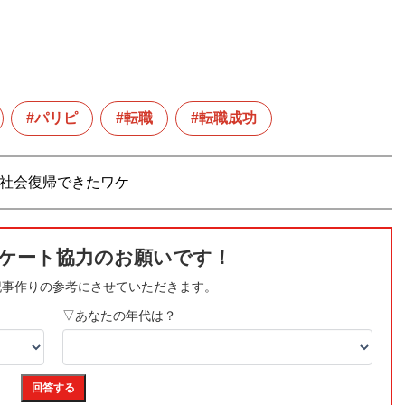
パリピ
転職
転職成功
が社会復帰できたワケ