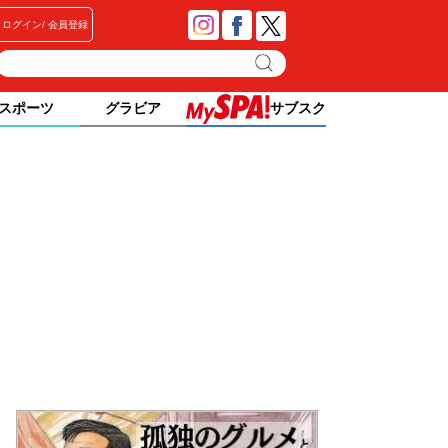
ログイン
会員登録
スポーツ
グラビア
サブスク