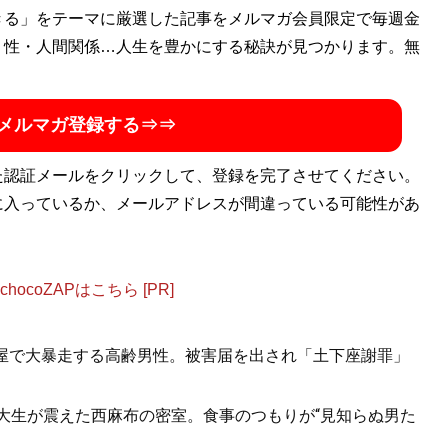
きる」をテーマに厳選した記事をメルマガ会員限定で毎週金
・性・人間関係…人生を豊かにする秘訣が見つかります。無
メルマガ登録する⇒⇒
た認証メールをクリックして、登録を完了させてください。
に入っているか、メールアドレスが間違っている可能性があ
ocoZAPはこちら [PR]
酒屋で大暴走する高齢男性。被害届を出され「土下座謝罪」
女子大生が震えた西麻布の密室。食事のつもりが“見知らぬ男た