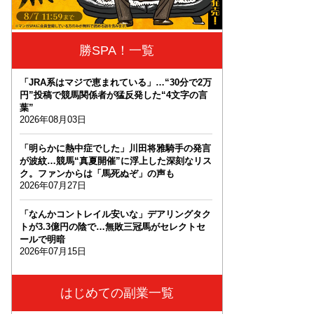
勝SPA！一覧
「JRA系はマジで恵まれている」…“30分で2万
円”投稿で競馬関係者が猛反発した“4文字の言
葉”
2026年08月03日
「明らかに熱中症でした」川田将雅騎手の発言
が波紋…競馬“真夏開催”に浮上した深刻なリス
ク。ファンからは「馬死ぬぞ」の声も
2026年07月27日
「なんかコントレイル安いな」デアリングタク
トが3.3億円の陰で…無敗三冠馬がセレクトセ
ールで明暗
2026年07月15日
はじめての副業一覧