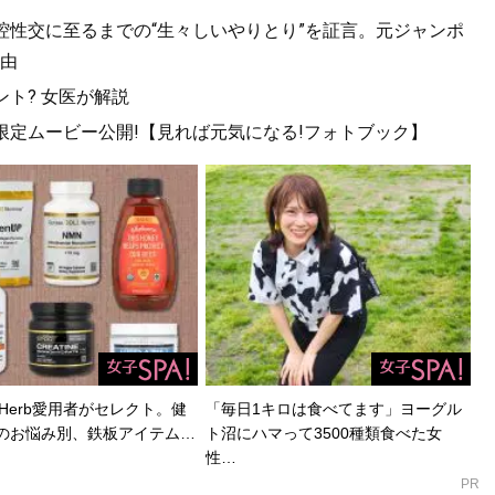
口腔性交に至るまでの“生々しいやりとり”を証言。元ジャンポ
由
ト? 女医が解説
!限定ムービー公開!【見れば元気になる!フォトブック】
Herb愛用者がセレクト。健
「毎日1キロは食べてます」ヨーグル
のお悩み別、鉄板アイテム…
ト沼にハマって3500種類食べた女
性…
PR