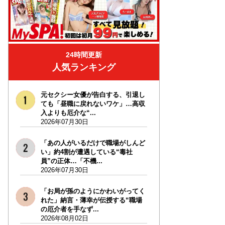
24時間更新
人気ランキング
元セクシー女優が告白する、引退し
ても「昼職に戻れないワケ」…高収
入よりも厄介な“...
2026年07月30日
「あの人がいるだけで職場がしんど
い」約4割が遭遇している“毒社
員”の正体…「不機...
2026年07月30日
「お局が孫のようにかわいがってく
れた」納言・薄幸が伝授する“職場
の厄介者を手なず...
2026年08月02日