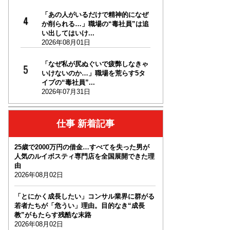
「あの人がいるだけで精神的になぜ
か削られる…」職場の“毒社員”は追
い出してはいけ...
2026年08月01日
「なぜ私が尻ぬぐいで疲弊しなきゃ
いけないのか…」職場を荒らす5タ
イプの“毒社員”...
2026年07月31日
仕事 新着記事
25歳で2000万円の借金…すべてを失った男が
人気のルイボスティ専門店を全国展開できた理
由
2026年08月02日
「とにかく成長したい」コンサル業界に群がる
若者たちが「危うい」理由。目的なき“成長
教”がもたらす残酷な末路
2026年08月02日