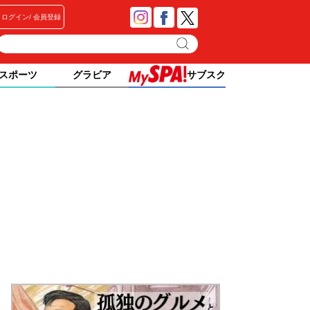
ログイン
会員登録
スポーツ
グラビア
サブスク