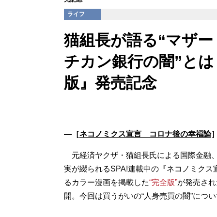
ライフ
猫組長が語る“マザ
チカン銀行の闇”とは
版』発売記念
―［
ネコノミクス宣言 コロナ後の幸福論
元経済ヤクザ・猫組長氏による国際金融、
実が綴られるSPA!連載中の『ネコノミク
るカラー漫画を掲載した
“完全版”
が発売され
開。今回は買うがいの“人身売買の闇”につ