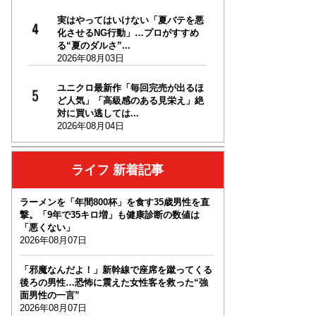
実はやってはいけない「夏バテを悪
化させるNG行動」…プロがすすめ
る“夏のダルさ”...
2026年08月03日
ユニクロ最新作「毎回完売が出るほ
ど人気」「高級感のある見栄え」絶
対に買い逃しては...
2026年08月04日
ライフ 新着記事
ラーメンを「年間800杯」を食す35歳男性を直
撃。「9年で35キロ増」も健康診断の数値は
「悪くない」
2026年08月07日
「邪魔なんだよ！」新幹線で座席を蹴ってくる
後ろの男性…恐怖に震えた女性客を救った“強
面男性の一言”
2026年08月07日