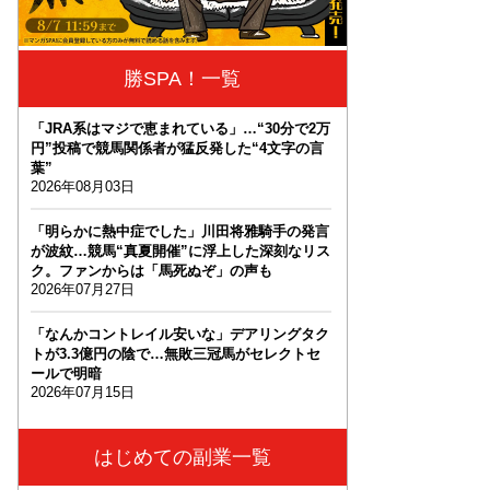
勝SPA！一覧
「JRA系はマジで恵まれている」…“30分で2万
円”投稿で競馬関係者が猛反発した“4文字の言
葉”
2026年08月03日
「明らかに熱中症でした」川田将雅騎手の発言
が波紋…競馬“真夏開催”に浮上した深刻なリス
ク。ファンからは「馬死ぬぞ」の声も
2026年07月27日
「なんかコントレイル安いな」デアリングタク
トが3.3億円の陰で…無敗三冠馬がセレクトセ
ールで明暗
2026年07月15日
はじめての副業一覧