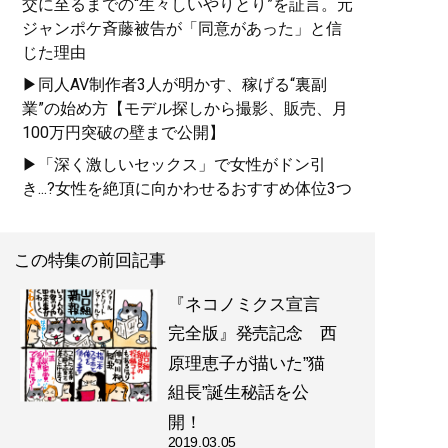
交に至るまでの“生々しいやりとり”を証言。元
ジャンポケ斉藤被告が「同意があった」と信
じた理由
▶同人AV制作者3人が明かす、稼げる“裏副
業”の始め方【モデル探しから撮影、販売、月
100万円突破の壁まで公開】
▶「深く激しいセックス」で女性がドン引
き...?女性を絶頂に向かわせるおすすめ体位3つ
この特集の前回記事
『ネコノミクス宣言
完全版』発売記念 西
原理恵子が描いた”猫
組長”誕生秘話を公
開！
2019.03.05