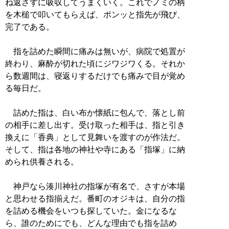
ね返さずに吸収してうまくいく。これでノミの柄
を木槌で叩いてもらえば、ポンッと指先が飛び、
完了である。
指を詰めた瞬間に痛みは無いが、病院で処置が
終わり、麻酔が切れた頃にジワジワくる。それか
ら数週間は、寝返りするだけでも痛みで目が覚め
る毎日だ。
詰めた指は、白い布か懐紙に包んで、落とし前
の相手に差し出す。受け取った相手は、指と引き
換えに「香典」として見舞いを渡すのが作法だ。
そして、指は各地の神社や寺にある「指塚」に納
められ供養される。
神戸なら湊川神社の指塚が有名で、さすが本場
と思わせる指揃えだ。番町のオジキは、自分の指
を詰める機会をいつも探していた。金になるな
ら、誰のためにでも、どんな理由でも指を詰め