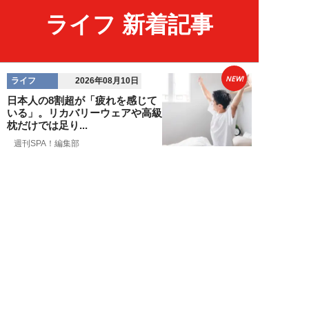
ライフ 新着記事
NEW!
ライフ
2026年08月10日
日本人の8割超が「疲れを感じて
いる」。リカバリーウェアや高級
枕だけでは足り...
週刊SPA！編集部
NEW!
ライフ
2026年08月10日
「38万円の中古車でガサガサ遊
ぶ」人気女性キャンパーが提唱す
る車中泊スタイ...
浜田哲男
NEW!
ライフ
2026年08月10日