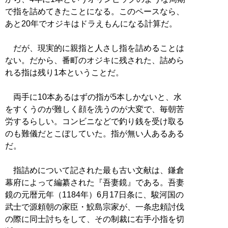
で指を詰めてきたことになる。このペースなら、
あと20年でオジキはドラえもんになる計算だ。
だが、現実的に親指と人さし指を詰めることは
ない。だから、番町のオジキに残された、詰めら
れる指は残り1本ということだ。
両手に10本あるはずの指が5本しかないと、水
をすくうのが難しく顔を洗うのが大変で、毎朝苦
労するらしい。コンビニなどで釣り銭を受け取る
のも難儀だとこぼしていた。指が無い人あるある
だ。
指詰めについて記された最も古い文献は、鎌倉
幕府によって編纂された『吾妻鏡』である。吾妻
鏡の元暦元年（1184年）6月17日条に、駿河国の
武士で源頼朝の家臣・鮫島宗家が、一条忠頼討伐
の際に同士討ちをして、その制裁に右手小指を切