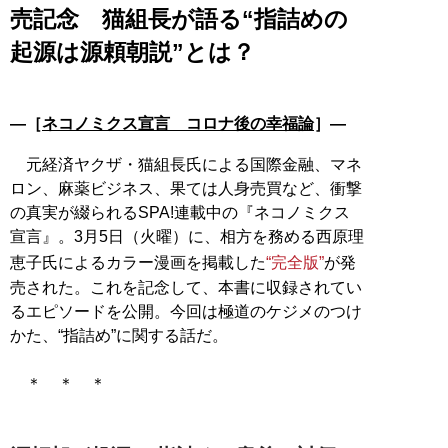
売記念 猫組長が語る“指詰めの
起源は源頼朝説”とは？
―［
ネコノミクス宣言 コロナ後の幸福論
］―
元経済ヤクザ・猫組長氏による国際金融、マネ
ロン、麻薬ビジネス、果ては人身売買など、衝撃
の真実が綴られるSPA!連載中の『ネコノミクス
宣言』。3月5日（火曜）に、相方を務める西原理
恵子氏によるカラー漫画を掲載した
“完全版”
が発
売された。これを記念して、本書に収録されてい
るエピソードを公開。今回は極道のケジメのつけ
かた、“指詰め”に関する話だ。
＊ ＊ ＊