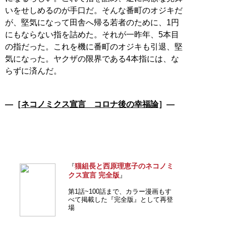
いをせしめるのが手口だ。そんな番町のオジキだ
が、堅気になって田舎へ帰る若者のために、1円
にもならない指を詰めた。それが一昨年、5本目
の指だった。これを機に番町のオジキも引退、堅
気になった。ヤクザの限界である4本指には、な
らずに済んだ。
―［
ネコノミクス宣言 コロナ後の幸福論
］―
猫組長と西原理恵子のネコノミ
『
クス宣言 完全版
』
第1話~100話まで、カラー漫画もす
べて掲載した『完全版』として再登
場