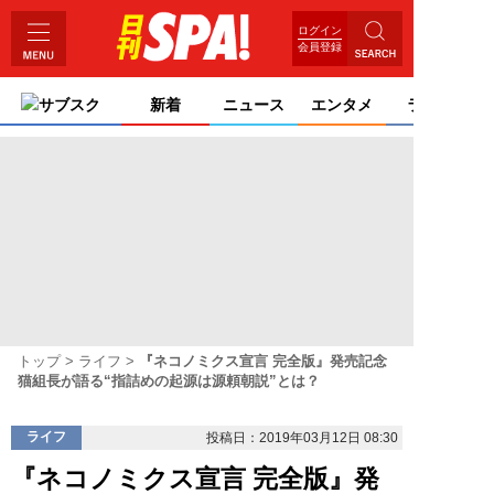
ログイン
会員登録
サブスク
新着
ニュース
エンタメ
ライフ
トップ
ライフ
『ネコノミクス宣言 完全版』発売記念
猫組長が語る“指詰めの起源は源頼朝説”とは？
ライフ
投稿日：2019年03月12日 08:30
『ネコノミクス宣言 完全版』発