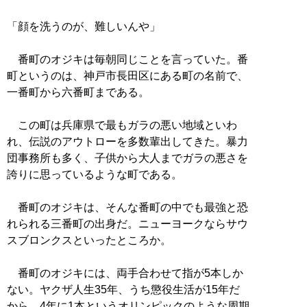
「顔を洗うのが、難しいんや」
番町のオジキは毎朝同じことを言っていた。番
町というのは、神戸市長田区にある町の名前で、
一番町から六番町まである。
この町は兵庫県で最もガラの悪い地域といわ
れ、伝説のアウトローを多数輩出してきた。暴力
団事務所も多く、子供から大人までガラの悪さを
誇りに思っているような町である。
番町のオジキは、そんな番町の中でも最強と恐
れられる三番町の出身だ。ニューヨークならサウ
スブロンクスといったところか。
番町のオジキには、両手合わせて指が5本しか
ない。ヤクザ人生35年、うち懲役生活が15年だ
から、4年に1本というオリンピックのような周期