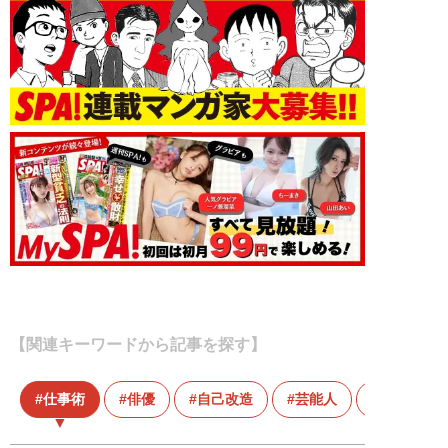
【関連キーワードから記事を探す】
仕事術
俳優
自己改造
芸能人
黒田勇樹