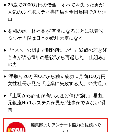
25歳で2000万円の借金…すべてを失った男が
人気のルイボスティ専門店を全国展開できた理
由
令和の虎・林社長が“有名になることに執着”す
るワケ「僕は日本の総理大臣になる」
「ついこの間まで刑務所にいた」32歳の若き経
営者が語る“8年の懲役”から再起した「仕組み」
の力
“手取り20万円OL”から独立成功…月商100万円
女性社長が見た「起業に失敗する人」の共通点
「上司から評価が高い人ほど伸び悩む」理由。
元銀座No.1ホステスが見た“仕事ができない”瞬
間