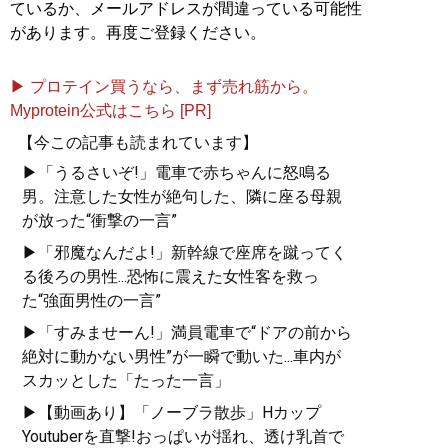
ているか、メールアドレスが間違っている可能性
があります。再度ご登録ください。
▶ プロテイン買うなら、まず売れ筋から。
Myprotein公式はこちら [PR]
【今この記事も読まれています】
▶「うるさいぞ!」電車で赤ちゃんに怒鳴る
男。注意した女性が絶句した、隣に座る母親
が放った“衝撃の一言”
▶「邪魔なんだよ!」新幹線で座席を蹴ってく
る後ろの男性...恐怖に震えた女性客を救っ
た“強面男性の一言”
▶「すみませーん!」満員電車で“ドアの前から
絶対に動かない男性”が一瞬で動いた...車内が
スカッとした「たった一言」
▶【動画あり】「ノーブラ散歩」Hカップ
Youtuberを直撃!おっぱいが揺れ、透け乳首で