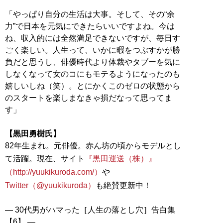
「やっぱり自分の生活は大事。そして、その“余
力”で日本を元気にできたらいいですよね。今は
ね、収入的には全然満足できないですが、毎日す
ごく楽しい。人生って、いかに暇をつぶすかが勝
負だと思うし、俳優時代より体裁やタブーを気に
しなくなって女のコにもモテるようになったのも
嬉しいしね（笑）。とにかくこのゼロの状態から
のスタートを楽しまなきゃ損だなって思ってま
す」
【黒田勇樹氏】
82年生まれ。元俳優。赤ん坊の頃からモデルとし
て活躍。現在、サイト
『黒田運送（株）』
（http://yuukikuroda.com/）
や
Twitter（@yuukikuroda）
も絶賛更新中！
― 30代男がハマった［人生の落とし穴］告白集