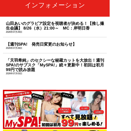
インフォメーション
山田あいのグラビア設定を視聴者が決める！【推し撮
生会議】 8/26（水）21:00～ MC：岸明日香
2026年07月29日
【週刊SPA! 発売日変更のお知らせ】
2026年07月28日
「天羽希純」のセクシーな秘蔵カットを大放出！週刊
SPA!のサブスク「MySPA!」続々更新中！初回は初月
99円で読み放題
2026年07月03日