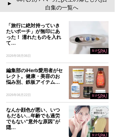
▲
白集の一覧へ
「旅行に絶対持っていき
たいポーチ」が無印にあ
った！ 濡れたものを入れ
て…
2026年08月06日
編集部のiHerb愛用者がセ
レクト。健康・美容のお
悩み別、鉄板アイテム…
2026年06月22日
なんか顔色が悪い、いつ
もだるい…年齢でも過労
でもない“意外な原因”が
隠…