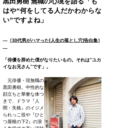
黒田勇樹 無職の心境を語る「も
はや“何をしてる人だかわからな
い”ですよね」
―［
30代男がハマった[人生の落とし穴]告白集
］
―
「俳優を辞めた僕がなりたいもの。それは“ユカ
イなお兄さん”です」。
元俳優・現無職の
黒田勇樹。中性的な
顔立ちと華奢な体つ
きで、ドラマ『人
間・失格』のイジメ
られっこ役や『ひと
つ屋根の下2』の浪