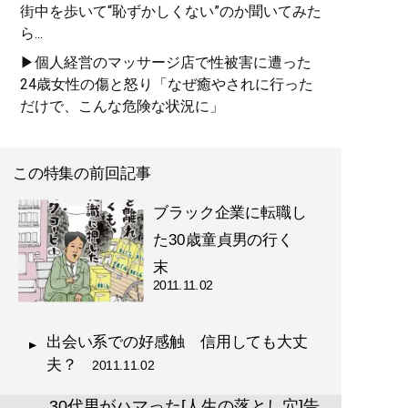
街中を歩いて“恥ずかしくない”のか聞いてみた
ら...
▶個人経営のマッサージ店で性被害に遭った
24歳女性の傷と怒り「なぜ癒やされに行った
だけで、こんな危険な状況に」
この特集の前回記事
ブラック企業に転職し
た30歳童貞男の行く
末
2011.11.02
出会い系での好感触 信用しても大丈
夫？
2011.11.02
30代男がハマった[人生の落とし穴]告