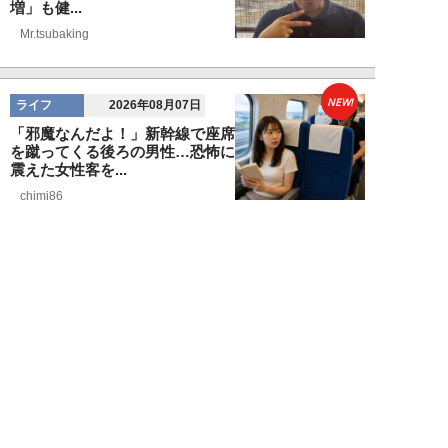
増」も健...
Mr.tsubaking
NEW!
ライフ
2026年08月07日
「邪魔なんだよ！」新幹線で座席
を蹴ってくる後ろの男性…恐怖に
震えた女性客を...
chimi86
NEW!
ライフ
2026年08月06日
「グラスを壁に叩きつけ粉々
に…」居酒屋で大暴走する高齢男
性。被害届を出され...
高橋マナブ
NEW!
ライフ
2026年08月06日