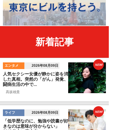
新着記事
NEW!
エンタメ
2026年08月09日
人気セクシー女優が静かに姿を消
した真相。突然の「がん」発覚、
闘病生活の中で...
髙坂雄貴
NEW!
ライフ
2026年08月09日
「低学歴なのに、勉強や読書が好
きなのは意味が分からない」