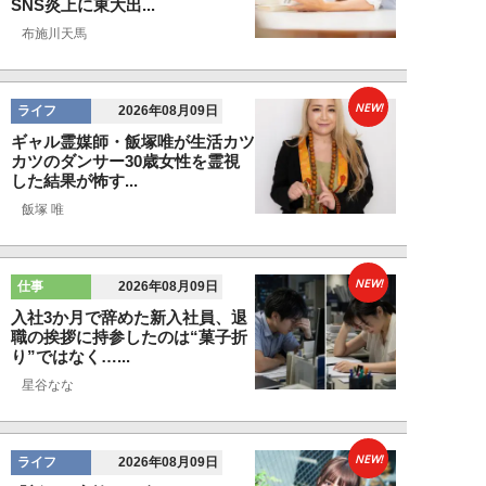
SNS炎上に東大出...
布施川天馬
NEW!
ライフ
2026年08月09日
ギャル霊媒師・飯塚唯が生活カツ
カツのダンサー30歳女性を霊視
した結果が怖す...
飯塚 唯
NEW!
仕事
2026年08月09日
入社3か月で辞めた新入社員、退
職の挨拶に持参したのは“菓子折
り”ではなく…...
星谷なな
NEW!
ライフ
2026年08月09日