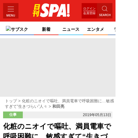
ログイン
会員登録
サブスク
新着
ニュース
エンタメ
ライフ
トップ
化粧のニオイで嘔吐、満員電車で呼吸困難に…敏感
すぎて“生きづらい”人々
和田亮
仕事
2019年05月13日
化粧のニオイで嘔吐、満員電車で
呼吸困難に…敏感すぎて“生きづ