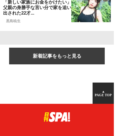
「新しい家族にお金をかけたい」
父親の身勝手な言い分で家を追い
出された22才...
黒島暁生
新着記事をもっと見る
▲
PAGE TOP