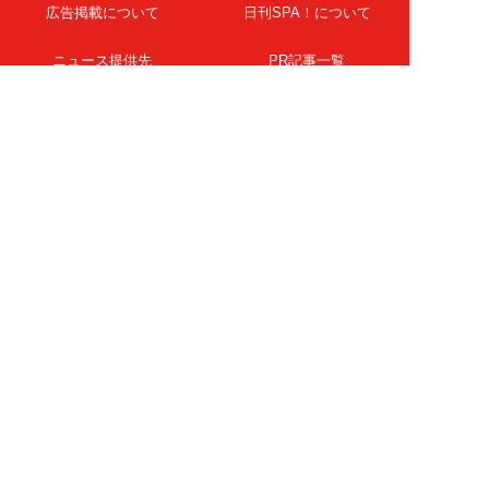
広告掲載について
日刊SPA！について
ニュース提供先
PR記事一覧
ライター・執筆者募集
プライバシーポリシー
Cookie使用について
著作権について
運営会社
記事使用について
お問い合わせ
よくある質問
扶桑社Webメディア
女子SPA！
天然生活
ESSE ONLINE