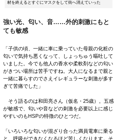
材を終えるとすぐにマスクをして街へ消えていった
強い光、匂い、音……外的刺激にもと
ても敏感
「子供の頃、一緒に車に乗っていた母親の化粧の
匂いで気持ち悪くなって、しょっちゅう嘔吐して
いました。今でも他人の香水や柔軟剤などの匂い
がきつい場所は苦手ですね。大人になるまで親と
一緒に暮らすのでさえイレギュラーな刺激が多す
ぎて苦痛でした」
そう語るのは和田亮さん（仮名・25歳）。五感
が敏感で、匂いや音などの刺激を必要以上に感じ
やすいのもHSPの特徴のひとつだ。
「いろいろな匂いが混ざり合った満員電車に乗る
と、呼吸ができなくなるほど苦しくなります。そ