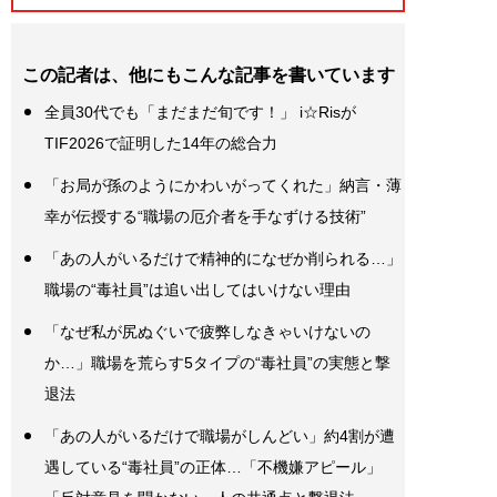
この記者は、他にもこんな記事を書いています
全員30代でも「まだまだ旬です！」 i☆Risが
TIF2026で証明した14年の総合力
「お局が孫のようにかわいがってくれた」納言・薄
幸が伝授する“職場の厄介者を手なずける技術”
「あの人がいるだけで精神的になぜか削られる…」
職場の“毒社員”は追い出してはいけない理由
「なぜ私が尻ぬぐいで疲弊しなきゃいけないの
か…」職場を荒らす5タイプの“毒社員”の実態と撃
退法
「あの人がいるだけで職場がしんどい」約4割が遭
遇している“毒社員”の正体…「不機嫌アピール」