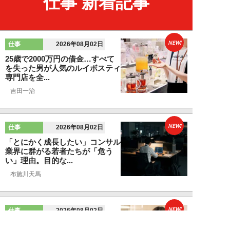
仕事 新着記事
NEW!
仕事
2026年08月02日
25歳で2000万円の借金…すべて
を失った男が人気のルイボスティ
専門店を全...
吉田一治
NEW!
仕事
2026年08月02日
「とにかく成長したい」コンサル
業界に群がる若者たちが「危う
い」理由。目的な...
布施川天馬
NEW!
仕事
2026年08月02日
「お局が孫のようにかわいがって