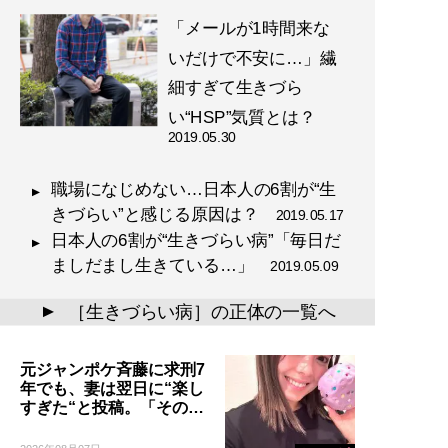
「メールが1時間来な
いだけで不安に…」繊
細すぎて生きづら
い“HSP”気質とは？
2019.05.30
職場になじめない…日本人の6割が“生
きづらい”と感じる原因は？
2019.05.17
日本人の6割が“生きづらい病”「毎日だ
ましだまし生きている…」
2019.05.09
［生きづらい病］の正体の一覧へ
▲
元ジャンポケ斉藤に求刑7
年でも、妻は翌日に“楽し
すぎた“と投稿。「その…