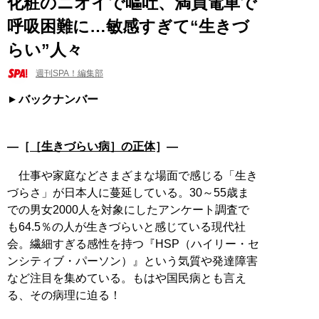
化粧のニオイで嘔吐、満員電車で
呼吸困難に…敏感すぎて“生きづ
らい”人々
週刊SPA！編集部
バックナンバー
―［
［生きづらい病］の正体
］―
仕事や家庭などさまざまな場面で感じる「生き
づらさ」が日本人に蔓延している。30～55歳ま
での男女2000人を対象にしたアンケート調査で
も64.5％の人が生きづらいと感じている現代社
会。繊細すぎる感性を持つ『HSP（ハイリー・セ
ンシティブ・パーソン）』という気質や発達障害
など注目を集めている。もはや国民病とも言え
る、その病理に迫る！