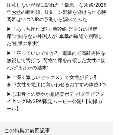
注意しない母親に訪れた「最悪」な末路/2026
年お盆の新幹線、Uターン混雑を避けられる時
間帯はいつ?JRの予測から調べてみた
▶「あっち座れば?」新幹線で“自分の指定
席”に知らない外国人が...車掌の確認で判明し
た“衝撃の事実”
▶「座っていいですか?」電車内で高齢男性を
無視して舌打ち...荷物で席を占領した女性に訪
れた“まさかの結末”
▶「深く激しいセックス」で女性がドン引
き...?女性を絶頂に向かわせるおすすめ体位3つ
▶志田音々の爽やか超絶美ボディ!グラビアメ
イキングMySPA!限定ムービー公開!【旬撮ガ
ール】
この特集の前回記事