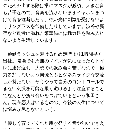
のため外出する際は常にマスクが必須。大きな音
も苦手なので、音楽を流さないままイヤホンをつ
けて音を遮断したり、強い光に刺激を受けないよ
うサングラスを常備したりしています。渋谷や新
宿など刺激に溢れた繁華街には極力足を踏み入れ
ないよう生活しています」
通勤ラッシュを避けるため定時より1時間早く
出社。職場でも周囲のノイズが気になったらトイ
レに逃げ込む。大勢での飲み会も苦手なので、極
力参加しないよう同僚ともビジネスライクな交流
しか持たない。そうやって自分のコントロールで
きない刺激を可能な限り避けるよう注意すること
でなんとか折り合いをつけているという和田さ
ん。現在恋人はいるものの、今後の人生について
は悩みが尽きないという。
「優しく育ててくれた親が発する音や匂いでさえ