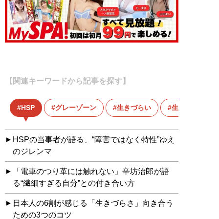
【関連キーワードから記事を探す】
HSP
グレーゾーン
生きづらい
生きづらさ
HSPの当事者が語る、“障害ではなく特性”ゆえ
のジレンマ
「電車のつり革には触れない」辛坊治郎が語
る“繊細すぎる自分”との付き合い方
日本人の6割が感じる「生きづらさ」向き合う
ための3つのコツ