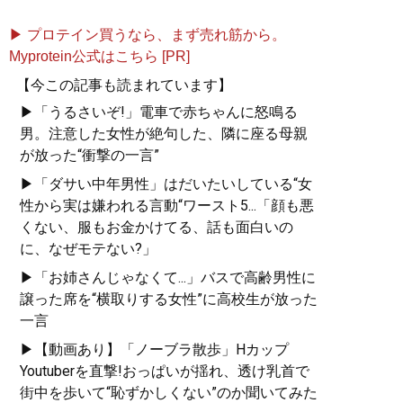
▶ プロテイン買うなら、まず売れ筋から。
Myprotein公式はこちら [PR]
【今この記事も読まれています】
▶「うるさいぞ!」電車で赤ちゃんに怒鳴る
男。注意した女性が絶句した、隣に座る母親
が放った“衝撃の一言”
▶「ダサい中年男性」はだいたいしている“女
性から実は嫌われる言動“ワースト5...「顔も悪
くない、服もお金かけてる、話も面白いの
に、なぜモテない?」
▶「お姉さんじゃなくて...」バスで高齢男性に
譲った席を“横取りする女性”に高校生が放った
一言
▶【動画あり】「ノーブラ散歩」Hカップ
Youtuberを直撃!おっぱいが揺れ、透け乳首で
街中を歩いて“恥ずかしくない”のか聞いてみた