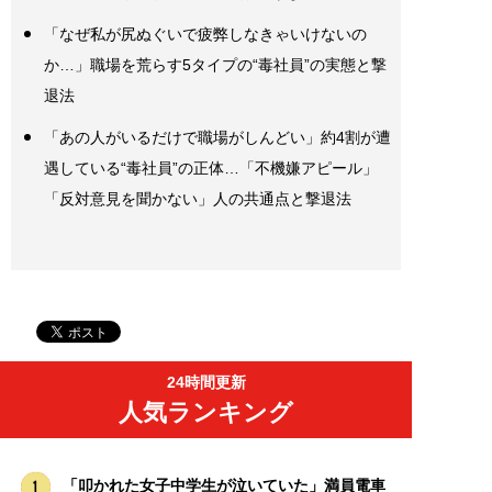
「なぜ私が尻ぬぐいで疲弊しなきゃいけないの
か…」職場を荒らす5タイプの“毒社員”の実態と撃
退法
「あの人がいるだけで職場がしんどい」約4割が遭
遇している“毒社員”の正体…「不機嫌アピール」
「反対意見を聞かない」人の共通点と撃退法
24時間更新
人気ランキング
「叩かれた女子中学生が泣いていた」満員電車