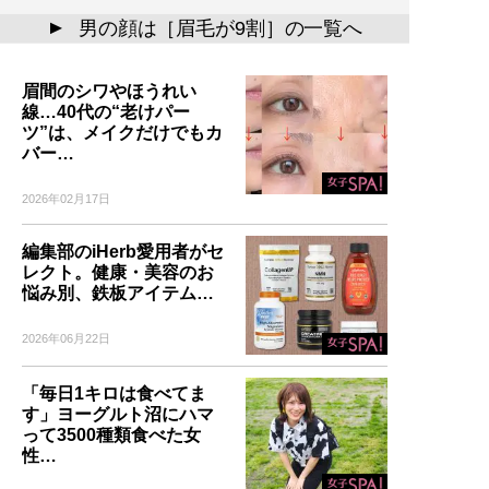
男の顔は［眉毛が9割］の一覧へ
▲
眉間のシワやほうれい
線…40代の“老けパー
ツ”は、メイクだけでもカ
バー…
2026年02月17日
編集部のiHerb愛用者がセ
レクト。健康・美容のお
悩み別、鉄板アイテム…
2026年06月22日
「毎日1キロは食べてま
す」ヨーグルト沼にハマ
って3500種類食べた女
性…