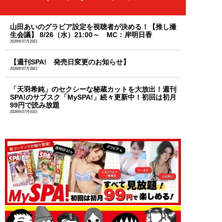
山田あいのグラビア設定を視聴者が決める！【推し撮
生会議】 8/26（水）21:00～ MC：岸明日香
2026年07月29日
【週刊SPA! 発売日変更のお知らせ】
2026年07月28日
「天羽希純」のセクシーな秘蔵カットを大放出！週刊
SPA!のサブスク「MySPA!」続々更新中！初回は初月
99円で読み放題
2026年07月03日