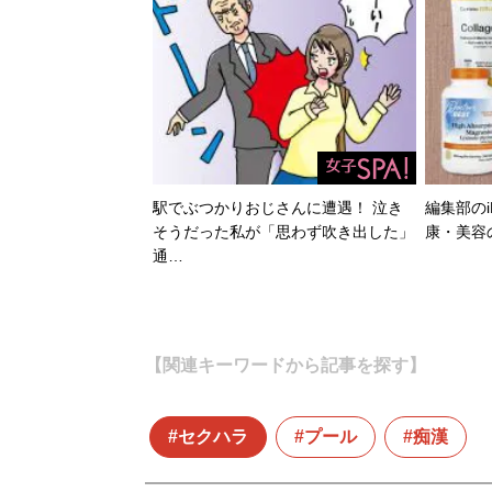
駅でぶつかりおじさんに遭遇！ 泣き
編集部のi
そうだった私が「思わず吹き出した」
康・美容
通…
【関連キーワードから記事を探す】
セクハラ
プール
痴漢