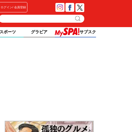
ログイン
会員登録
スポーツ
グラビア
サブスク