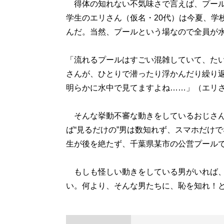
得体の知れない不気味さで言えば、プール
学生のエリさん（仮名・20代）は今夏、学
んだ。当然、プールという場なので全員が
「流れるプールはすごい混雑していて、た
さんが、ひとりで潜ったり浮かんだり繰り
明らかに水中で見てますよね……」（エリ
そんな挙動不審な動きをしているおじさん
ば“見るだけの”男は数知れず、スマホだけ
生が後を絶たず、千葉県某市の公営プール
もしも怪しい動きをしている男がいれば、