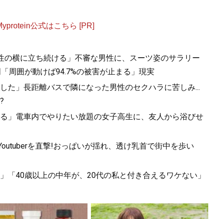
otein公式はこちら [PR]
女性の横に立ち続ける」不審な男性に、スーツ姿のサラリー
「周囲が動けば94.7%の被害が止まる」現実
た」長距離バスで隣になった男性のセクハラに苦しみ...
?
る」電車内でやりたい放題の女子高生に、友人から浴びせ
utuberを直撃!おっぱいが揺れ、透け乳首で街中を歩い
」「40歳以上の中年が、20代の私と付き合えるワケない」