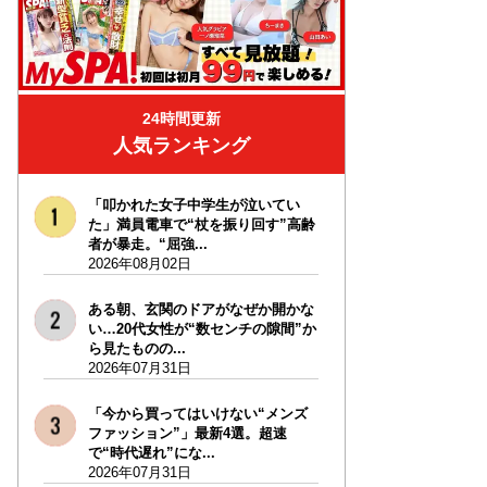
24時間更新
人気ランキング
「叩かれた女子中学生が泣いてい
た」満員電車で“杖を振り回す”高齢
者が暴走。“屈強...
2026年08月02日
ある朝、玄関のドアがなぜか開かな
い…20代女性が“数センチの隙間”か
ら見たものの...
2026年07月31日
「今から買ってはいけない“メンズ
ファッション”」最新4選。超速
で“時代遅れ”にな...
2026年07月31日