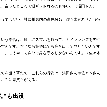
だ、言ったところで逆ギレされるのも怖い」（湯田さん）
うでもない。神奈川県内の高校教師・佐々木有希さん（仮
ういう場合は、胸元にスマホを持って、カメラレンズを男性
外すんです。本当なら警察にでも突き出してやりたいんです
……。こうやって自分で身を守るしかないんです」（佐々木
ちを狙う輩たち。これらの行為は、湯田さんや佐々木さん
ところに悪質さがある。
ん”も出没