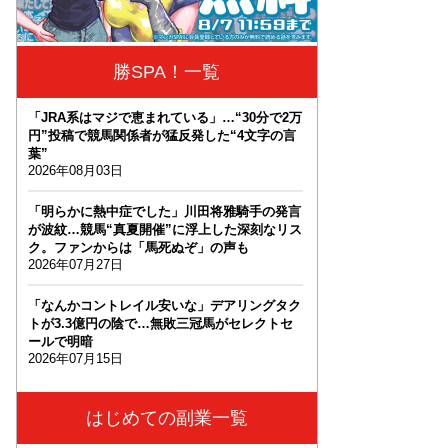
勝SPA！一覧
「JRA系はマジで恵まれている」…“30分で2万
円”投稿で競馬関係者が猛反発した“4文字の言
葉”
2026年08月03日
「明らかに熱中症でした」川田将雅騎手の発言
が波紋…競馬“真夏開催”に浮上した深刻なリス
ク。ファンからは「馬死ぬぞ」の声も
2026年07月27日
「なんかコントレイル安いな」デアリングタク
トが3.3億円の陰で…無敗三冠馬がセレクトセ
ールで明暗
2026年07月15日
はじめての副業一覧