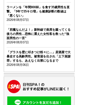
ラーメンを「年間800杯」を食す35歳男性を直
撃。「9年で35キロ増」も健康診断の数値は
「悪くない」
2026年08月07日
「邪魔なんだよ！」新幹線で座席を蹴ってくる
後ろの男性…恐怖に震えた女性客を救った“強
面男性の一言”
2026年08月07日
「グラスを壁に叩きつけ粉々に…」居酒屋で大
暴走する高齢男性。被害届を出され「土下座謝
罪」するも、あえなく出禁になるまで
2026年08月06日