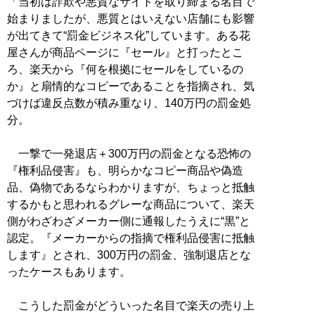
「当初は詐欺や悪質なサイトを取り締まる名目で
始まりましたが、悪質とはいえない店舗にも影響
が出てきて“罰金ビジネス化”しています。ある花
屋さんが商品ページに『セール』と打ったとこ
ろ、楽天から『何を根拠にセールをしているの
か』と扇情的なコピーであることを指摘され、気
づけば違反点数が積み重なり、140万円の罰金処
分。
一撃で一発退店＋300万円の罰金となる恐怖の
『権利品侵害』も、明らかなコピー商品や偽造
品、偽物であるならわかりますが、ちょっと抵触
するかもと思われるグレーな商品について、楽天
側がわざわざメーカー側に通報したうえに“黒”と
認定。『メーカーからの指摘で権利品侵害に抵触
します』とされ、300万円の罰金、強制退店とな
ったケースもあります。
こうした罰金がどういった名目で楽天の売り上