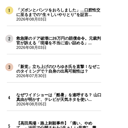
「ズボンとパンツをおろしました」…口腔性交
に至るまでの“生々しいやりとり”を証言...
2026年08月03日
救急隊のドア破壊に26万円の賠償命令。元裁判
官が訴える「現場を不当に追い詰める」...
2026年08月03日
「新党」立ち上げのひろゆき氏を直撃！なぜこ
のタイミングで？自身の出馬可能性は？
2026年07月30日
なぜワイドショーは「酷暑」を連呼する？ 山口
真由が明かす、テレビが天気ネタを使い...
2026年08月05日
【高田馬場・路上刺殺事件】「痛い、やめ
て…」法廷で公開された“生々しい音声”…懲...