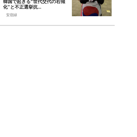
韓国で起きる“世代交代の右傾
化”と不正選挙抗...
安宿緑
NEW!
ニュース
2026年08月06日
上野アメ横の“一斉摘発”から3ヵ
月も…警告に従わない店舗が後を
絶たず「路上...
デヤブロウ
NEW!
ニュース
2026年08月06日
値上げでも強い「チョコモナカジ
ャンボ」に対し、「パピコ」は減
収…「定番アイ...
不破聡
NEW!
ニュース
2026年08月05日