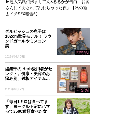
▶超人気風俗嬢まりてん&るるかが告白「お客
さんにイカされて乱れちゃった夜」【私の過
去イチSEX報告6】
ダルビッシュの息子は
182cm世界モデル！ ラウ
ンドガールやミスコン
美…
2026年08月05日
編集部のiHerb愛用者がセ
レクト。健康・美容のお
悩み別、鉄板アイテム…
2026年06月22日
「毎日1キロは食べてま
す」ヨーグルト沼にハマ
って3500種類食べた女