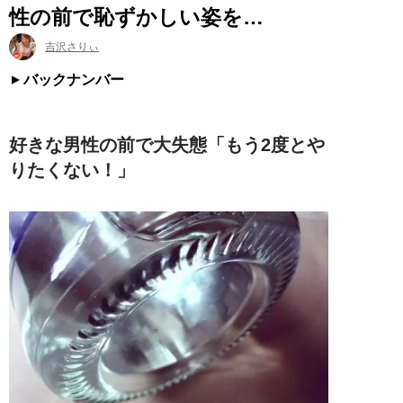
性の前で恥ずかしい姿を…
吉沢さりぃ
バックナンバー
好きな男性の前で大失態「もう2度とや
りたくない！」