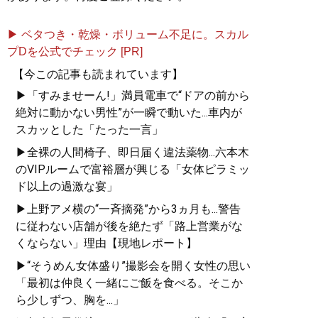
▶ ベタつき・乾燥・ボリューム不足に。スカル
プDを公式でチェック [PR]
【今この記事も読まれています】
▶「すみませーん!」満員電車で“ドアの前から
絶対に動かない男性”が一瞬で動いた...車内が
スカッとした「たった一言」
▶全裸の人間椅子、即日届く違法薬物...六本木
のVIPルームで富裕層が興じる「女体ピラミッ
ド以上の過激な宴」
▶上野アメ横の“一斉摘発”から3ヵ月も...警告
に従わない店舗が後を絶たず「路上営業がな
くならない」理由【現地レポート】
▶“そうめん女体盛り”撮影会を開く女性の思い
「最初は仲良く一緒にご飯を食べる。そこか
ら少しずつ、胸を...」