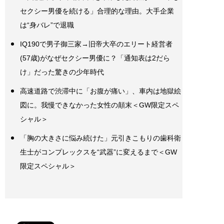
セクシー男優を続ける」合理的な理由。大手企業
は“身バレ”で退職
IQ190で男子御三家→旧帝大卒のエリート経営者
(57歳)がなぜセクシー男優に？「通知表は2だら
け」だった驚きの少年時代
高速道路で渋滞中に「お腹が痛い」、車内は地獄絵
図に。我慢できなかった女性の顛末＜GW限定スペ
シャル＞
「胸の大きさに悩み続けた」元引きこもりの歯科衛
生士がコンプレックスを“武器”に変えるまで＜GW
限定スペシャル＞