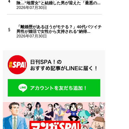
険…“地雷女”と結婚した男が迎えた「最悪の...
2026年07月30日
「離婚歴があるほうがモテる？」40代バツイチ
男性が婚活で女性から支持される“納得...
2026年07月30日