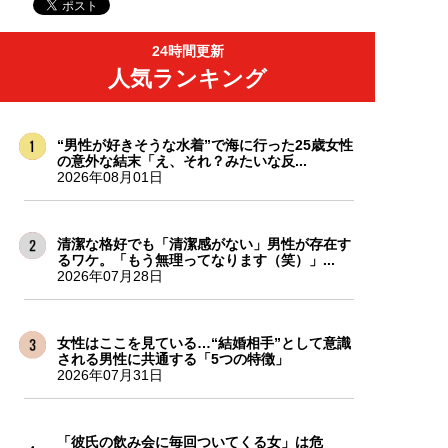
24時間更新
人気ランキング
“男性が好きそうな水着”で海に行った25歳女性
の意外な結末「え、それ？みたいな反...
2026年08月01日
清潔な格好でも「清潔感がない」男性が存在す
るワケ。「もう無理ってなります（笑）」...
2026年07月28日
女性はここを見ている…“結婚相手”として意識
される男性に共通する「5つの特徴」
2026年07月31日
「彼氏の飲み会に毎回ついてくる女」は危