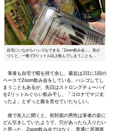
自宅にいながらハシゴもできる「Zoom飲み会」。気が
つくと、一晩で3リットル以上飲んでしまうことも…
筆者も自宅で暇を持て余し、最近は2日に1回の
ペースでZoom飲み会をしている。ハシゴしてし
まうこともあるが、先日はストロングチューハイ
を2リットルぐらい飲み干し、「コロナでマジ太
ったよ」とずっと腹を見せていたらしい。
後で友人に聞くと、初対面の男性は筆者の姿に
どん引きしていたようで、穴があったら入りたい
と思った。Zoom飲み会ではなく、普通に居酒屋