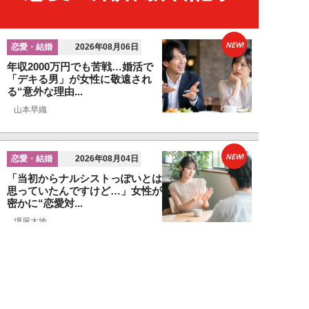
NEW!
恋愛・結婚
2026年08月06日
年収2000万円でも苦戦…婚活で
「デキる男」が女性に敬遠され
る“意外な理由...
山本早織
NEW!
恋愛・結婚
2026年08月04日
「当初からナルシストっぽいとは
思っていたんですけど…」女性が
密かに“恋愛対...
堺屋大地
NEW!
恋愛・結婚
2026年08月02日
「ダサい中年男性」に共通す
る“時代遅れのファッション”と