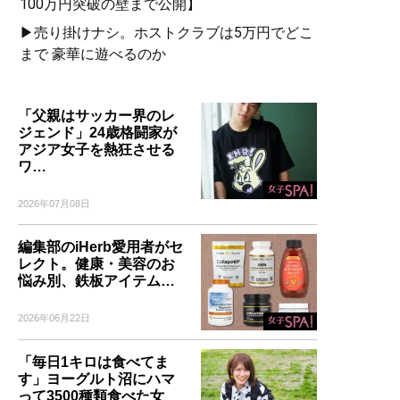
100万円突破の壁まで公開】
▶売り掛けナシ。ホストクラブは5万円でどこ
まで 豪華に遊べるのか
「父親はサッカー界のレ
ジェンド」24歳格闘家が
アジア女子を熱狂させる
ワ…
2026年07月08日
編集部のiHerb愛用者がセ
レクト。健康・美容のお
悩み別、鉄板アイテム…
2026年06月22日
「毎日1キロは食べてま
す」ヨーグルト沼にハマ
って3500種類食べた女