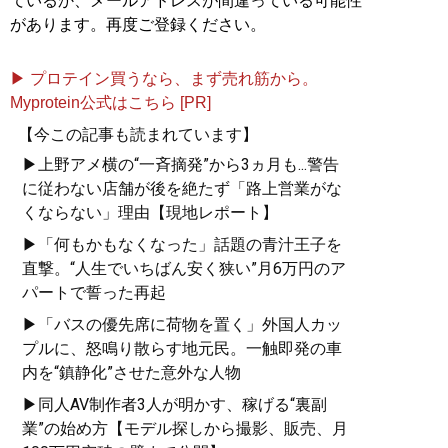
ているか、メールアドレスが間違っている可能性
があります。再度ご登録ください。
▶ プロテイン買うなら、まず売れ筋から。
Myprotein公式はこちら [PR]
【今この記事も読まれています】
▶上野アメ横の“一斉摘発”から3ヵ月も...警告
に従わない店舗が後を絶たず「路上営業がな
くならない」理由【現地レポート】
▶「何もかもなくなった」話題の青汁王子を
直撃。“人生でいちばん安く狭い”月6万円のア
パートで誓った再起
▶「バスの優先席に荷物を置く」外国人カッ
プルに、怒鳴り散らす地元民。一触即発の車
内を“鎮静化”させた意外な人物
▶同人AV制作者3人が明かす、稼げる“裏副
業”の始め方【モデル探しから撮影、販売、月