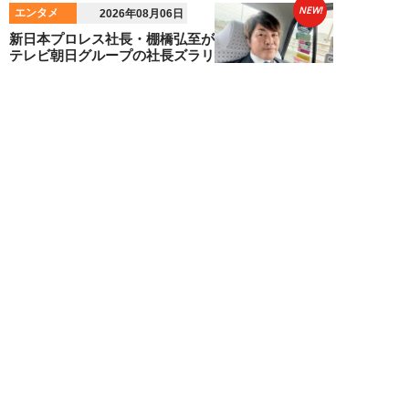
NEW!
エンタメ
2026年08月06日
新日本プロレス社長・棚橋弘至が
テレビ朝日グループの社長ズラリ
20人を前に、...
棚橋弘至
NEW!
エンタメ
2026年08月06日
小島瑠那、プールに浮かぶ真ん丸
ヒップに注目！グラビアメイキン
グMySPA!...
NEW!
エンタメ
2026年08月06日
unFinale Tokyo・小島瑠那、8年
ぶりグラビアで魅せた“えちえ
ち...
吉岡 俊