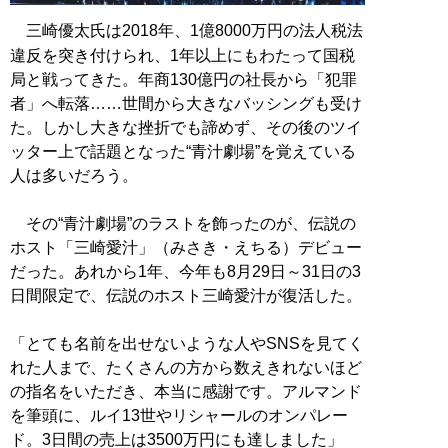
三崎優太氏は2018年、1億8000万円の法人税法
違反を突き付けられ、1年以上にもわたって国税
局と戦ってきた。年商130億円の社長から「犯罪
者」へ転落……世間から大きなバッシングも受け
た。しかし大きな挫折でも諦めず、その後のツイ
ッター上で話題となった“青汁劇場”を覚えている
人は多いだろう。
その“青汁劇場”のラストを飾ったのが、伝説の
ホスト「三崎愛汁」（みさき・えちる）デビュー
だった。あれから1年、今年も8月29日～31日の3
日間限定で、伝説のホスト三崎愛汁が復活した。
「とても名前を出せないような人やSNSを見てく
れた人まで、たくさんの方から数えきれないほど
の指名をいただき、本当に感謝です。アルマンド
を筆頭に、ルイ13世やリシャールのオンパレー
ド。3日間の売上は3500万円にも達しました」