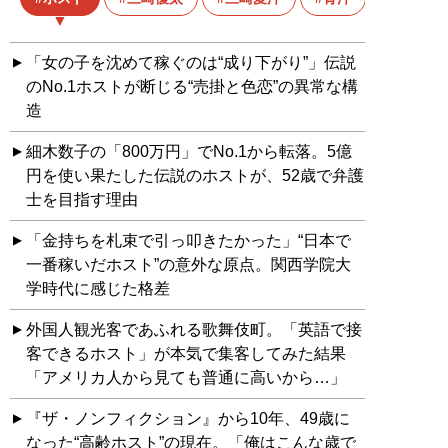
「女の子を沈めて稼ぐのは“成り下がり”」伝説
のNo.1ホストが断じる“売掛と色恋”の異常な構
造
細木数子の「800万円」でNo.1から転落。5億
円を使い果たした伝説のホストが、52歳で弁護
士を目指す理由
「金持ちを札束で引っ叩きたかった」“日本で
一番稼いだホスト”の意外な原点。関西学院大
学時代に感じた格差
外国人観光客であふれる歌舞伎町。「英語で接
客できるホスト」が本気で集客してみた結果
「アメリカ人から見ても普通に高いから…」
『ザ・ノンフィクション』から10年、49歳に
なった“高齢ホスト”の現在。「俺はこんな歳で