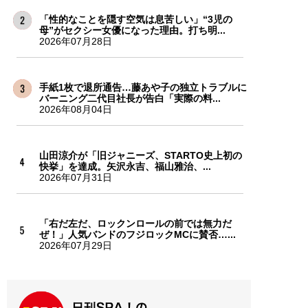
「性的なことを隠す空気は息苦しい」“3児の
母”がセクシー女優になった理由。打ち明...
2026年07月28日
手紙1枚で退所通告…藤あや子の独立トラブルに
バーニング二代目社長が告白「実際の料...
2026年08月04日
山田涼介が「旧ジャニーズ、STARTO史上初の
快挙」を達成。矢沢永吉、福山雅治、...
2026年07月31日
「右だ左だ、ロックンロールの前では無力だ
ぜ！」人気バンドのフジロックMCに賛否…...
2026年07月29日