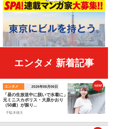
エンタメ 新着記事
NEW!
エンタメ
2026年08月06日
「昼の生放送中に脱いで水着に」
元ミニスカポリス・大原かおり
（50歳）が振り...
千駄木雄大