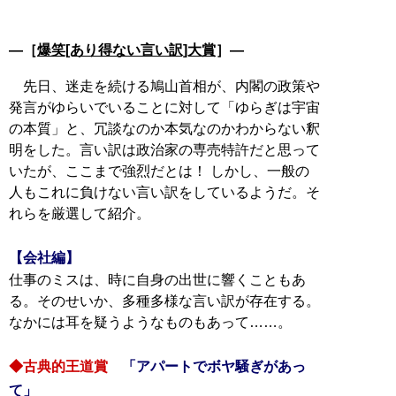
―［
爆笑[あり得ない言い訳]大賞
］―
先日、迷走を続ける鳩山首相が、内閣の政策や
発言がゆらいでいることに対して「ゆらぎは宇宙
の本質」と、冗談なのか本気なのかわからない釈
明をした。言い訳は政治家の専売特許だと思って
いたが、ここまで強烈だとは！ しかし、一般の
人もこれに負けない言い訳をしているようだ。そ
れらを厳選して紹介。
【会社編】
仕事のミスは、時に自身の出世に響くこともあ
る。そのせいか、多種多様な言い訳が存在する。
なかには耳を疑うようなものもあって……。
◆古典的王道賞
「アパートでボヤ騒ぎがあっ
て」