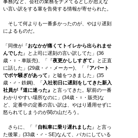
事務)など、会社の業務をナメてるとしか思えな
い言い訳をする輩を告発する情報が寄せられた。
そして何よりも一番多かったのが、やはり遅刻
によるものだ。
「同僚が『
おなかが痛くてトイレから出られませ
んでした
』と上司に遅刻の言い訳してた」(36
歳・♀・車販売)、「『
夜更かししすぎて
』と正直
に話した」(29歳・♂・メーカー)、「『
アパート
でボヤ騒ぎがあって
』と嘘をつきました」(35
歳・♂・鉄鋼)、「
入社初日に遅刻をしてきた新入
社員が『道に迷った』
と言ってきた。駅前の一番
わかりやすい場所なのに」(34歳・♀・販売)な
ど、定番中の定番の言い訳は、やはり通用せずに
怒られてしまうのが関の山だろう。
さらに、「『
自転車に乗り遅れました
』と言っ
た後輩」(33歳・♂・SE)なんて、バカにしている