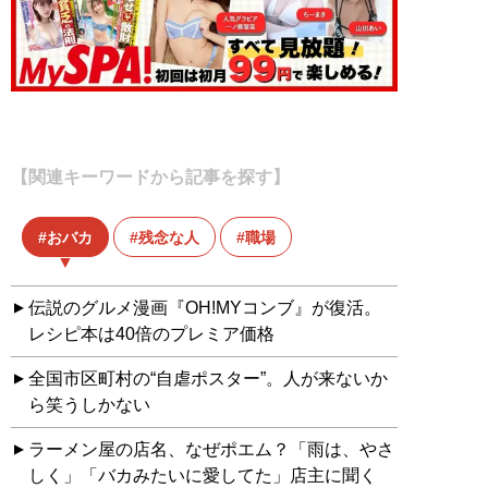
【関連キーワードから記事を探す】
おバカ
残念な人
職場
伝説のグルメ漫画『OH!MYコンブ』が復活。
レシピ本は40倍のプレミア価格
全国市区町村の“自虐ポスター”。人が来ないか
ら笑うしかない
ラーメン屋の店名、なぜポエム？「雨は、やさ
しく」「バカみたいに愛してた」店主に聞く