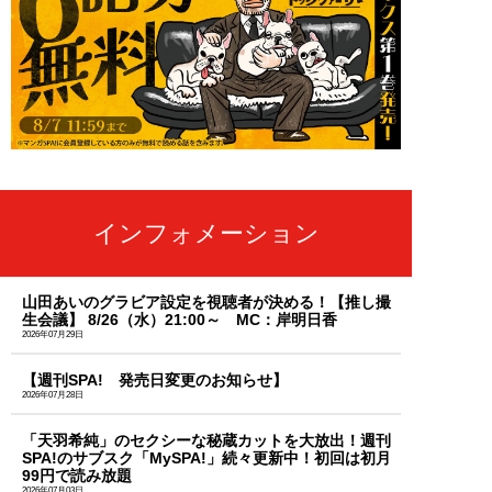
インフォメーション
山田あいのグラビア設定を視聴者が決める！【推し撮
生会議】 8/26（水）21:00～ MC：岸明日香
2026年07月29日
【週刊SPA! 発売日変更のお知らせ】
2026年07月28日
「天羽希純」のセクシーな秘蔵カットを大放出！週刊
SPA!のサブスク「MySPA!」続々更新中！初回は初月
99円で読み放題
2026年07月03日