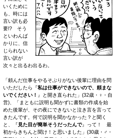
いくために
も、時には
言い訳も必
要!? そう
といわんば
かりに、信
じられない
言い訳が
次々と出るわ出るわ。
「頼んだ仕事をやるそぶりがない後輩に理由を問
いただしたら『
私は仕事ができないので、頼まな
いでください！
』と開き直られた」(32歳・♀・自
営)、「まともに説明も聞かずに書類の作成を始
めた後輩が、その夜にできないと泣き言を言って
きたんです。何で説明を聞かなかった？と聞く
と、『
見た目が簡単そうだったんで
』って！ 最
初からきちんと聞け！と思いました」(30歳・♂・