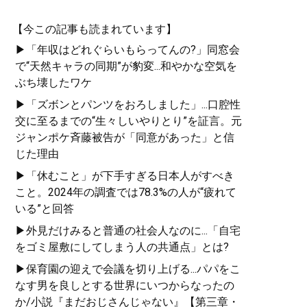
【今この記事も読まれています】
▶「年収はどれぐらいもらってんの?」同窓会
で“天然キャラの同期”が豹変...和やかな空気を
ぶち壊したワケ
▶「ズボンとパンツをおろしました」...口腔性
交に至るまでの“生々しいやりとり”を証言。元
ジャンポケ斉藤被告が「同意があった」と信
じた理由
▶「休むこと」が下手すぎる日本人がすべき
こと。2024年の調査では78.3%の人が“疲れて
いる”と回答
▶外見だけみると普通の社会人なのに...「自宅
をゴミ屋敷にしてしまう人の共通点」とは?
▶保育園の迎えで会議を切り上げる...パパをこ
なす男を良しとする世界にいつからなったの
か/小説『まだおじさんじゃない』【第三章・