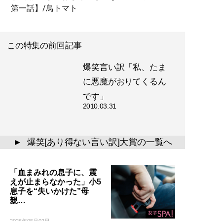
第一話】/鳥トマト
この特集の前回記事
爆笑言い訳「私、たま
に悪魔がおりてくるん
です」
2010.03.31
爆笑[あり得ない言い訳]大賞の一覧へ
▲
「血まみれの息子に、震
えが止まらなかった」小5
息子を“失いかけた”母
親…