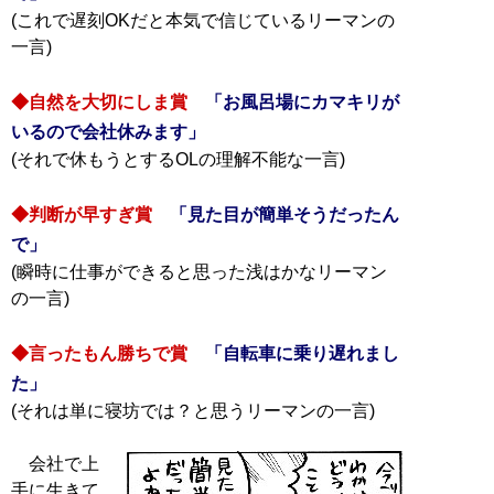
(これで遅刻OKだと本気で信じているリーマンの
一言)
◆自然を大切にしま賞
「お風呂場にカマキリが
いるので会社休みます」
(それで休もうとするOLの理解不能な一言)
◆判断が早すぎ賞
「見た目が簡単そうだったん
で」
(瞬時に仕事ができると思った浅はかなリーマン
の一言)
◆言ったもん勝ちで賞
「自転車に乗り遅れまし
た」
(それは単に寝坊では？と思うリーマンの一言)
会社で上
手に生きて