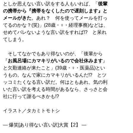
としか思えない言い訳をする人もいれば、「
後輩
の携帯から『携帯をなくしたので遅刻します』と
メールがきた
。あれ？ 何を使ってメールを打っ
てるのかな？(笑)」(28歳・♀・経理事務)などは、
せめてバレないような言い訳をすれば!? と呆れ
てしまう。
そしてなかでもあり得ないのが、「後輩から
『
お風呂場にカマキリがいるので会社休みます
』
と欠勤連絡が来たこと」(39歳・♀・医薬品)とい
うもの。なんで家にカマキリがいるんだ!? とツ
ッコミたくなる言い訳だ。何はともあれ、気の利
いた言い訳を考える時間があるなら、さっさと会
社に行って謝るべきかも!?
イラスト／タカミトモトシ