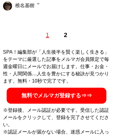
椎名基樹
1968年生まれ。構成作家。『電気グルーヴのオールナイ
1
2
トニッポン』をはじめ『ピエール瀧のしょんないTV』、
週刊SPA！にて読者投稿コーナー『バカはサイレンで泣
く』などを担当。近著は『オールナイトロング －私にと
SPA！編集部が「人生後半を賢く楽しく生きる」
っての電気グルーヴのオールナイトニッポンとその時
をテーマに厳選した記事をメルマガ会員限定で毎
代』。Xアカウント
＠mo_shiina
週金曜日にメールでお届けします。仕事・お金・
性・人間関係…人生を豊かにする秘訣が見つかり
記事一覧へ
ます。無料・10秒で完了です。
無料でメルマガ登録する⇒⇒
※登録後、メール認証が必要です。受信した認証
メールをクリックして、登録を完了させてくださ
い。
※認証メールが届かない場合、迷惑メールに入っ