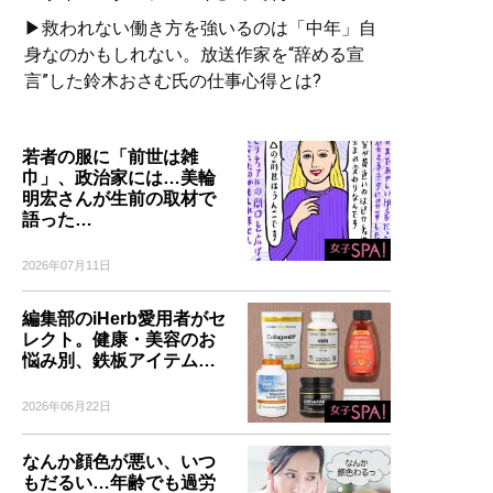
▶救われない働き方を強いるのは「中年」自
身なのかもしれない。放送作家を“辞める宣
言”した鈴木おさむ氏の仕事心得とは?
若者の服に「前世は雑
巾」、政治家には…美輪
明宏さんが生前の取材で
語った…
2026年07月11日
編集部のiHerb愛用者がセ
レクト。健康・美容のお
悩み別、鉄板アイテム…
2026年06月22日
なんか顔色が悪い、いつ
もだるい…年齢でも過労