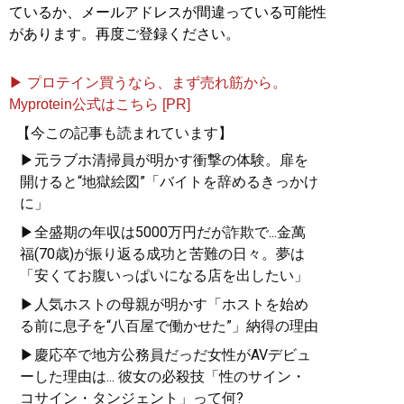
ているか、メールアドレスが間違っている可能性
があります。再度ご登録ください。
▶ プロテイン買うなら、まず売れ筋から。
Myprotein公式はこちら [PR]
【今この記事も読まれています】
▶元ラブホ清掃員が明かす衝撃の体験。扉を
開けると“地獄絵図”「バイトを辞めるきっかけ
に」
▶全盛期の年収は5000万円だが詐欺で...金萬
福(70歳)が振り返る成功と苦難の日々。夢は
「安くてお腹いっぱいになる店を出したい」
▶人気ホストの母親が明かす「ホストを始め
る前に息子を“八百屋で働かせた”」納得の理由
▶慶応卒で地方公務員だっだ女性がAVデビュ
ーした理由は... 彼女の必殺技「性のサイン・
コサイン・タンジェント」って何?