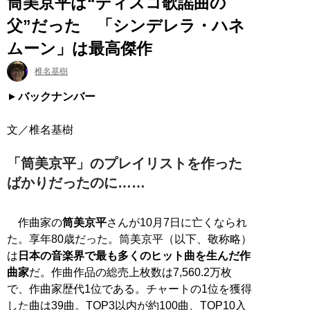
筒美京平は“ディスコ歌謡曲の
父”だった 「シンデレラ・ハネ
ムーン」は最高傑作
椎名基樹
バックナンバー
「筒美京平」のプレイリストを作った
ばかりだったのに……
作曲家の
筒美京平
さんが10月7日に亡くなられ
た。享年80歳だった。筒美京平（以下、敬称略）
は
日本の音楽界で最も多くのヒット曲を生んだ作
曲家
だ。作曲作品の総売上枚数は7,560.2万枚
で、作曲家歴代1位である。チャートの1位を獲得
した曲は39曲。TOP3以内が約100曲、TOP10入