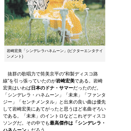
岩崎宏美「シンデレラハネムーン」(ビクターエンタテイ
ンメント)
抜群の歌唱力で筒美京平の“和製ディスコ路
線”を引っ張っていたのが
岩崎宏美
である。岩崎
宏美はいわば
日本のドナ・サマー
だったのだ。
「シンデレラ・ハネムーン」「未来」「ファンタ
ジー」「センチメンタル」と出来の良い曲は優先
して岩崎宏美にあてがったと思うほど名曲ぞろい
である。「未来」のイントロなどこれぞディスコ
ソングだ。その中でも
最高傑作は「シンデレラ・
ハネムーン」
だろう。