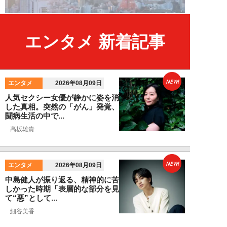
エンタメ 新着記事
NEW!
エンタメ
2026年08月09日
人気セクシー女優が静かに姿を消
した真相。突然の「がん」発覚、
闘病生活の中で...
髙坂雄貴
NEW!
エンタメ
2026年08月09日
中島健人が振り返る、精神的に苦
しかった時期「表層的な部分を見
て“悪”として...
細谷美香