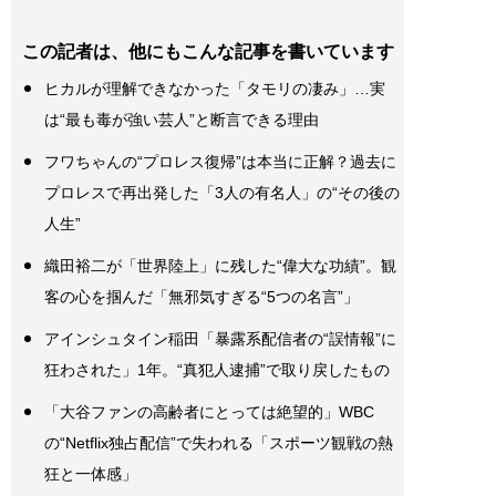
この記者は、他にもこんな記事を書いています
ヒカルが理解できなかった「タモリの凄み」…実
は“最も毒が強い芸人”と断言できる理由
フワちゃんの“プロレス復帰”は本当に正解？過去に
プロレスで再出発した「3人の有名人」の“その後の
人生”
織田裕二が「世界陸上」に残した“偉大な功績”。観
客の心を掴んだ「無邪気すぎる“5つの名言”」
アインシュタイン稲田「暴露系配信者の“誤情報”に
狂わされた」1年。“真犯人逮捕”で取り戻したもの
「大谷ファンの高齢者にとっては絶望的」WBC
の“Netflix独占配信”で失われる「スポーツ観戦の熱
狂と一体感」