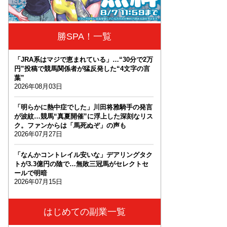
勝SPA！一覧
「JRA系はマジで恵まれている」…“30分で2万
円”投稿で競馬関係者が猛反発した“4文字の言
葉”
2026年08月03日
「明らかに熱中症でした」川田将雅騎手の発言
が波紋…競馬“真夏開催”に浮上した深刻なリス
ク。ファンからは「馬死ぬぞ」の声も
2026年07月27日
「なんかコントレイル安いな」デアリングタク
トが3.3億円の陰で…無敗三冠馬がセレクトセ
ールで明暗
2026年07月15日
はじめての副業一覧