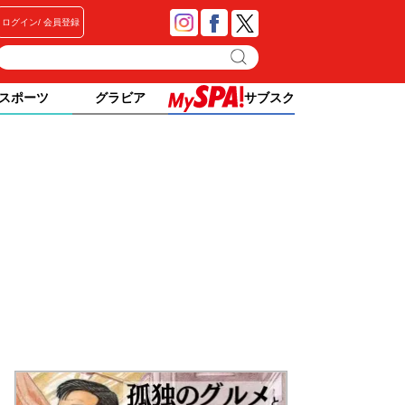
ログイン
会員登録
スポーツ
グラビア
サブスク