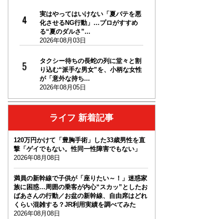
実はやってはいけない「夏バテを悪
化させるNG行動」…プロがすすめ
る“夏のダルさ”...
2026年08月03日
タクシー待ちの長蛇の列に堂々と割
り込む“派手な男女”を、小柄な女性
が「意外な持ち...
2026年08月05日
ライフ 新着記事
120万円かけて「豊胸手術」した33歳男性を直
撃「ゲイでもない。性同一性障害でもない」
2026年08月08日
満員の新幹線で子供が「座りたい～！」迷惑家
族に困惑…周囲の乗客が内心“スカッ”としたお
ばあさんの行動／お盆の新幹線、自由席はどれ
くらい混雑する？JR利用実績を調べてみた
2026年08月08日