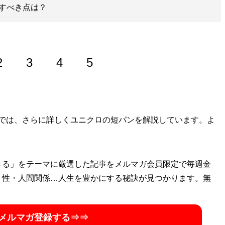
すべき点は？
2
3
4
5
ップ
では、さらに詳しくユニクロの短パンを解説しています。よ
』のほか、『
MBの偏愛ブランド図鑑
』『
最速でおしゃれ
に見せる方法
』『
幸服論――人生は服で簡単に変えられる
』
「
Knower Mag現役メンズバイヤーが伝えるオシャレになる
話題に。年間の被服費は1000万円超！ （Xアカウン
きる」をテーマに厳選した記事をメルマガ会員限定で毎週金
・性・人間関係…人生を豊かにする秘訣が見つかります。無
メルマガ登録する⇒⇒