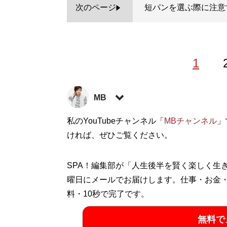
次のページ
短パンを選ぶ際に注意
1
MB
ファッションバイヤー。最新刊『
私のYouTubeチャンネル「
MBチャンネル
ロードマ
」
に見せる方法 <実践編>
ければ、ぜひご覧ください。
』『
最速でおしゃれ
など関連書籍が累計200万部を突破。ブログ
方法
」、ユーチューブ「
MBチャンネル
」も
SPA！編集部が「人生後半を賢く楽しく生
ト:
@MBKnowerMag
）
曜日にメールでお届けします。仕事・お金
料・10秒で完了です。
『
ロードマップ
』
無料で