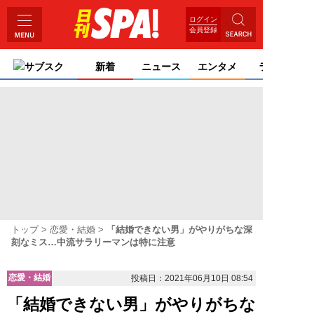
ログイン
会員登録
サブスク
新着
ニュース
エンタメ
ライフ
トップ
恋愛・結婚
「結婚できない男」がやりがちな深
刻なミス…中流サラリーマンは特に注意
恋愛・結婚
投稿日：2021年06月10日 08:54
「結婚できない男」がやりがちな