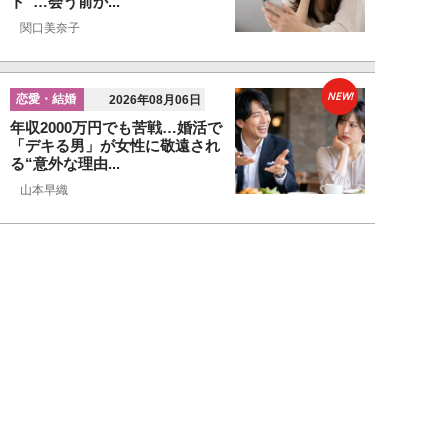
ト”…会う前か...
関口美奈子
NEW!
恋愛・結婚
2026年08月06日
年収2000万円でも苦戦…婚活で
「デキる男」が女性に敬遠され
る“意外な理由...
山本早織
NEW!
恋愛・結婚
2026年08月04日
「当初からナルシストっぽいとは
思っていたんですけど…」女性が
密かに“恋愛対...
堺屋大地
NEW!
恋愛・結婚
2026年08月02日