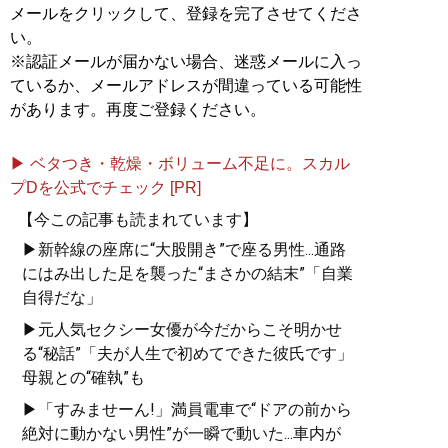
メールをクリックして、登録を完了させてくださ
い。
※認証メールが届かない場合、迷惑メールに入っ
ているか、メールアドレスが間違っている可能性
があります。再度ご登録ください。
▶ ベタつき・乾燥・ボリューム不足に。スカル
プDを公式でチェック [PR]
【今この記事も読まれています】
▶新幹線の座席に“大股開き”で座る男性...通路
にはみ出した足を襲った“まさかの結末”「自業
自得だな」
▶元人気セクシー女優が今だからこそ明かせ
る“秘話”「夫が人生で初めてできた彼氏です」
母親との“確執”も
▶「すみませーん!」満員電車で“ドアの前から
絶対に動かない男性”が一瞬で動いた...車内が