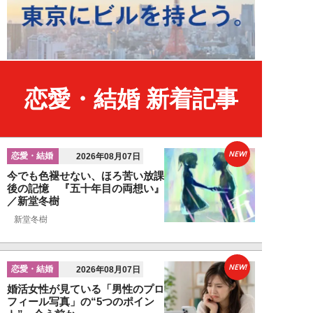
恋愛・結婚 新着記事
NEW!
恋愛・結婚
2026年08月07日
今でも色褪せない、ほろ苦い放課
後の記憶 『五十年目の両想い』
／新堂冬樹
新堂冬樹
NEW!
恋愛・結婚
2026年08月07日
婚活女性が見ている「男性のプロ
フィール写真」の“5つのポイン