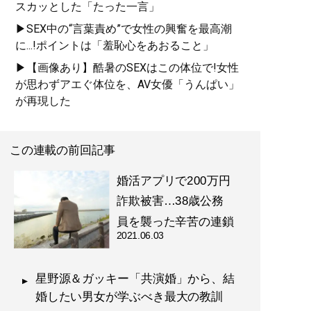
スカッとした「たった一言」
▶SEX中の“言葉責め”で女性の興奮を最高潮
に...!ポイントは「羞恥心をあおること」
▶【画像あり】酷暑のSEXはこの体位で!女性
が思わずアエぐ体位を、AV女優「うんぱい」
が再現した
この連載の前回記事
婚活アプリで200万円
詐欺被害…38歳公務
員を襲った辛苦の連鎖
2021.06.03
星野源＆ガッキー「共演婚」から、結
婚したい男女が学ぶべき最大の教訓