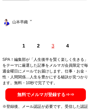
山本早織
1985年、東京生まれ。アイドル、銀座のホステスなどを
1
2
3
4
経て、現在は恋愛コンサルタントとして結婚したい男女
に向けて情報や出会いの場を提供する。「
最短成婚成功
の秘訣マガジン
」をLINEで配信中。公式ホームページ
SPA！編集部が「人生後半を賢く楽しく生きる」
「
結婚につながる恋のコンサルタント 山本早織
」（Xア
をテーマに厳選した記事をメルマガ会員限定で毎
カウント:
@yamamotosaori_
）
週金曜日にメールでお届けします。仕事・お金・
性・人間関係…人生を豊かにする秘訣が見つかり
記事一覧へ
ます。無料・10秒で完了です。
無料でメルマガ登録する⇒⇒
※登録後、メール認証が必要です。受信した認証