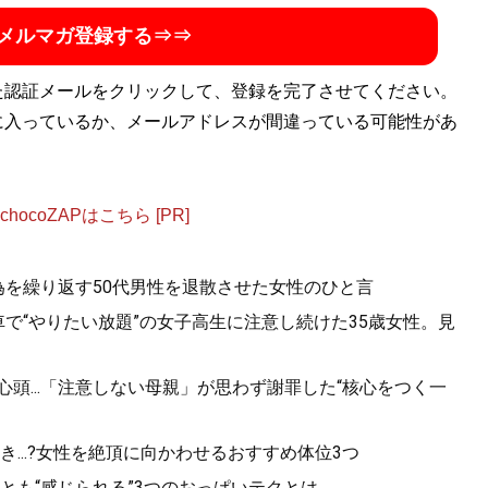
メルマガ登録する⇒⇒
た認証メールをクリックして、登録を完了させてください。
に入っているか、メールアドレスが間違っている可能性があ
ocoZAPはこちら [PR]
為を繰り返す50代男性を退散させた女性のひと言
で“やりたい放題”の女子高生に注意し続けた35歳女性。見
心頭...「注意しない母親」が思わず謝罪した“核心をつく一
...?女性を絶頂に向かわせるおすすめ体位3つ
っとも“感じられる”3つのおっぱいテクとは