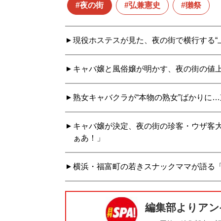
夜の街
弘兼憲史
獺祭
現役ホステスが見た、夜の街で横行する“
キャバ嬢と風俗嬢が明かす、夜の街の値
熟女キャバクラが“本物の熟女”ばかりに
キャバ嬢が決定、夜の街の珍客・ウザ客大
ぁあ！」
横浜・福富町の若きスナックママが語る