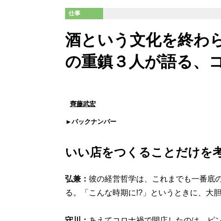
仕事
酒という文化を終わ
の重鎮３人が語る、
齊藤武宏
バックナンバー
いい店をつくることだけを
弘兼：
彼の経営哲学は、これまでも一番底
る。「こんな時期に!?」というときに、大
守川：
あえてコロナ禍で開店したのは、ピ