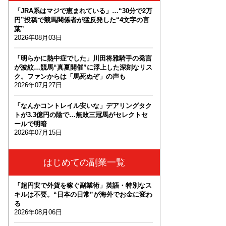
「JRA系はマジで恵まれている」…“30分で2万
円”投稿で競馬関係者が猛反発した“4文字の言
葉”
2026年08月03日
「明らかに熱中症でした」川田将雅騎手の発言
が波紋…競馬“真夏開催”に浮上した深刻なリス
ク。ファンからは「馬死ぬぞ」の声も
2026年07月27日
「なんかコントレイル安いな」デアリングタク
トが3.3億円の陰で…無敗三冠馬がセレクトセ
ールで明暗
2026年07月15日
はじめての副業一覧
「超円安で外貨を稼ぐ副業術」英語・特別なス
キルは不要。“日本の日常”が海外でお金に変わ
る
2026年08月06日