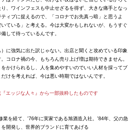
たり、ワインフェスも中止せざるを得ず、大きな痛手となっ
ジティブに捉えるので、「コロナでお先真っ暗」と思うよ
空いている」と考える。今は大変かもしれないが、もうすぐ
準備して待っているんです。
も）に強気に出た訳じゃない。出店と聞くと攻めている印象
す。コロナ禍の今、もちろん売り上げ増は期待できません。
トをかけられるし、人を集めやすいのでいい人材を採ってブ
とだけを考えれば、今は悪い時期ではないんです。
連載『エッジな人々』から一部抜粋したものです
修業を経て、’76年に実家である旭酒造入社。’84年、父の急
」を開発し、世界的ブランドに育てあげる