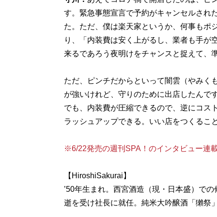
す。緊急事態宣言で予約がキャンセルされ
た。ただ、僕は楽天家というか、何事もポ
り、「内装費は安く上がるし、業者も手が
来るであろう夜明けをチャンスと捉えて、
ただ、ピンチだからといって闇雲（やみく
が強いけれど、守りのために出店したんで
でも、内装費が圧縮できるので、逆にコス
ラッシュアップできる。いい店をつくるこ
※6/22発売の週刊SPA！のインタビュー
【HiroshiSakurai】
’50年生まれ。西宮酒造（現・日本盛）での
逝を受け社長に就任。純米大吟醸酒「獺祭