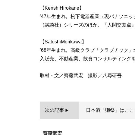
【KenshiHirokane】
’47年生まれ。松下電器産業（現パナソニッ
（講談社）シリーズのほか、『人間交差点
【SatoshiMorikawa】
’68年生まれ。高級クラブ「クラブチック
入販売、不動産業、飲食コンサルティング
取材・文／齊藤武宏 撮影／八尋研吾
次の記事
日本酒「獺祭」はここ
齊藤武宏