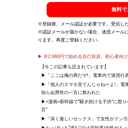
無料で
※登録後、メール認証が必要です。受信し
※認証メールが届かない場合、迷惑メール
ります。再度ご登録ください。
▶ 月2,980円で始める自己投資。初心者向けch
【今この記事も読まれています】
▶「ここは俺の席だぞ!」電車内で迷惑行
▶「他人のスマホ見てんじゃねーよ!」電車
知らぬ男性の一言に救われた
▶<漫画>新幹線で“騒ぎ続ける子供”に怒り
言”
▶「深く激しいセックス」で女性がドン引き
▶おっぱいを“揉む”のは逆効果!女性がも