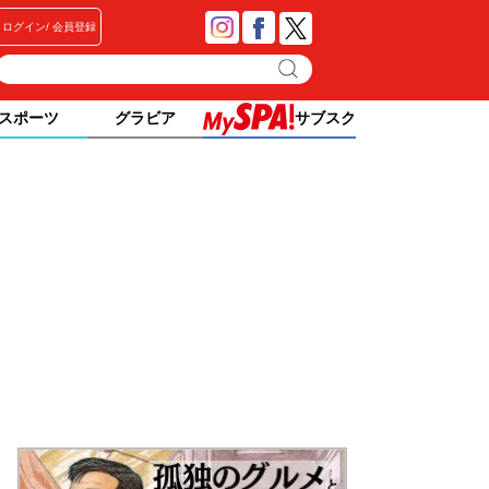
ログイン
会員登録
スポーツ
グラビア
サブスク